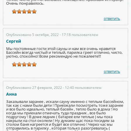
Очень понравилось.
ответить
Опубликовано 5 октября, 2022 - 17:18 пользователем
Сергей
Мы постоянные гости этой сауны и нам все очень нравится
Бассейн всегда чистый и теплый, парилка греет отлично, чисто,
уютно, спокойно! Всем рекомендую не пожалеете!!!
ответить
Опубликовано 27 февраля, 2022 - 12:40 пользователем
Анна
Заказывали заранее , искали сауну именно с теплым бассейном,
так как с нами были дети ! Приезжали посмотреть тоже заранее
и все было идеально, теплый басейн , тепло было в дома ! Но
когда мы приехали отмечать туда праздник , все было
подругому ! В доме ледник ( батарее ели теплые ) мы пока
накрыли на стол околели ! Ну думаем щас пока посидим за
столом баня нагреется и будет все отлично ! Через час мы
отправились в парилку , которая только разогревалась (