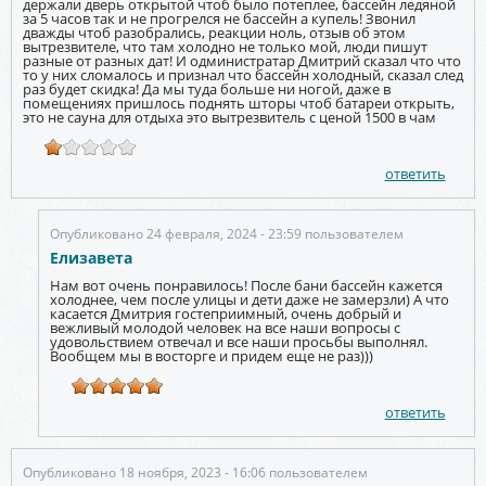
держали дверь открытой чтоб было потеплее, бассейн ледяной
за 5 часов так и не прогрелся не бассейн а купель! Звонил
дважды чтоб разобрались, реакции ноль, отзыв об этом
вытрезвителе, что там холодно не только мой, люди пишут
разные от разных дат! И одминистратар Дмитрий сказал что что
то у них сломалось и признал что бассейн холодный, сказал след
раз будет скидка! Да мы туда больше ни ногой, даже в
помещениях пришлось поднять шторы чтоб батареи открыть,
это не сауна для отдыха это вытрезвитель с ценой 1500 в чам
ответить
Опубликовано 24 февраля, 2024 - 23:59 пользователем
Елизавета
Нам вот очень понравилось! После бани бассейн кажется
холоднее, чем после улицы и дети даже не замерзли) А что
касается Дмитрия гостеприимный, очень добрый и
вежливый молодой человек на все наши вопросы с
удовольствием отвечал и все наши просьбы выполнял.
Вообщем мы в восторге и придем еще не раз)))
ответить
Опубликовано 18 ноября, 2023 - 16:06 пользователем