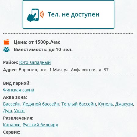
Тел. не доступен
Цена:
от 1500
р./час
Вместимость:
до 10 чел.
Район:
Юго-западный
Адрес:
Воронеж, пос. 1 Мая, ул. Алфавитная, д. 37
Вид парной:
Финская сауна
Аква зона:
Бассейн
,
Ледяной бассейн
,
Теплый бассейн
,
Купель
,
Джакузи
,
Душ
,
Ушат
Развлечения:
Караоке
,
Русский бильярд
Сервис: