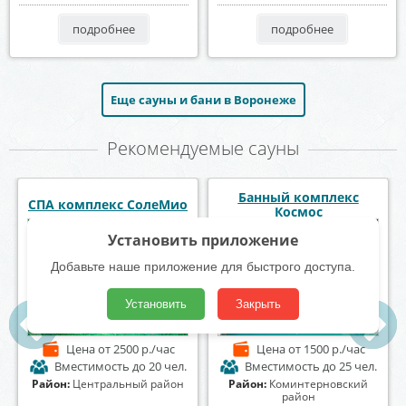
подробнее
подробнее
Еще сауны и бани в Воронеже
Рекомендуемые сауны
Баня на Донской
Парная "HOUSE"
Установить приложение
Добавьте наше приложение для быстрого доступа.
Установить
Закрыть
Цена
от 1000 р./час
Цена
от 2000 р./час
Вместимость
до 25 чел.
Вместимость
до 30 чел.
Район:
Коминтерновский
Район:
Советский район
район