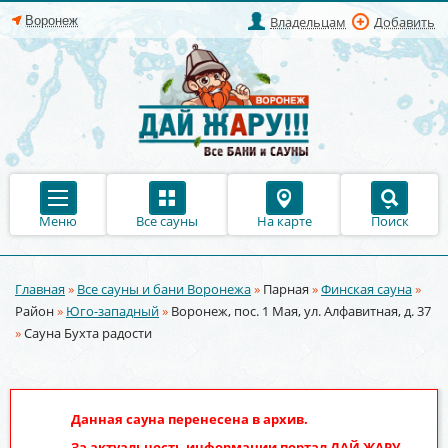
Владельцам
Добавить
Меню
Все сауны
На карте
Поиск
Главная
»
Все сауны и бани Воронежа
»
Парная
»
Финская сауна
»
Вы здесь
Район
»
Юго-западный
»
Воронеж, пос. 1 Мая, ул. Алфавитная, д. 37
»
Сауна Бухта радости
Данная сауна перенесена в архив.
За актуальность информации портал
ДАЙ ЖАРУ