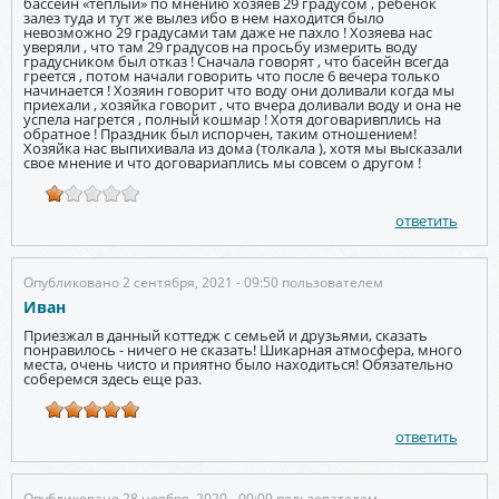
бассейн «теплый» по мнению хозяев 29 градусом , ребенок
залез туда и тут же вылез ибо в нем находится было
невозможно 29 градусами там даже не пахло ! Хозяева нас
уверяли , что там 29 градусов на просьбу измерить воду
градусником был отказ ! Сначала говорят , что басейн всегда
греется , потом начали говорить что после 6 вечера только
начинается ! Хозяин говорит что воду они доливали когда мы
приехали , хозяйка говорит , что вчера доливали воду и она не
успела нагрется , полный кошмар ! Хотя договаривплись на
обратное ! Праздник был испорчен, таким отношением!
Хозяйка нас выпихивала из дома (толкала ), хотя мы высказали
свое мнение и что договариаплись мы совсем о другом !
ответить
Опубликовано 2 сентября, 2021 - 09:50 пользователем
Иван
Приезжал в данный коттедж с семьей и друзьями, сказать
понравилось - ничего не сказать! Шикарная атмосфера, много
места, очень чисто и приятно было находиться! Обязательно
соберемся здесь еще раз.
ответить
Опубликовано 28 ноября, 2020 - 00:09 пользователем