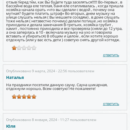
отзыв перед тем, как Вы будете туда заселяться!!!!!! Во-первых , в
бассейне вода еле теплая, баня еле отапливалась , когда пришла
хозяйка начала орать «что вы сделали с водой , почему она
мутная? будете платить штраф» Во-вторых, днем музыку на
улице слушать нельзя ( Вы мешаете соседям) , в доме слушать
тоже нельзя ( нетзвестно почему) делали потише ,но хозяйка
приходила и делала замечания В-третьих, хозяйка грубит ,
хамит , постоянно приходила и все проверяла (сняли до 12 утра,
а она заперлась в 10 - включала музыку на ухо и говорила
вставать и убираться) В общем и целом , если хотите хорошо
отдохнуть (или у вас есть дети ) советую снять другой коттедж.
ответить
Опубликовано 9 марта, 2024 - 22:56 пользователем
Наталья
На праздники посетили данную сауну. Сауна шикарная,
отдохнули хорошо, Всем советую! Не пожалеете!
ответить
Опубликовано 8 января, 2024 - 11:27 пользователем
Юля