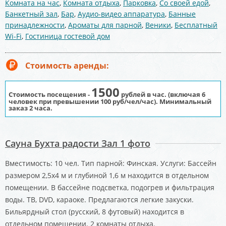
Комната на час
,
Комната отдыха
,
Парковка
,
Со своей едой
,
Банкетный зал
,
Бар
,
Аудио-видео аппаратура
,
Банные
принадлежности
,
Ароматы для парной
,
Веники
,
Бесплатный
Wi-Fi
,
Гостиница гостевой дом
Стоимость аренды:
1500
Стоимость посещения -
рублей в час. (включая 6
человек при превышении 100 руб/чел/час).
Минимальный
заказ 2 часа.
Сауна Бухта радости Зал 1 фото
Вместимость: 10 чел. Тип парной: Финская. Услуги: Бассейн
размером 2,5х4 м и глубиной 1,6 м находится в отдельном
помещении. В бассейне подсветка, подогрев и фильтрация
воды. ТВ, DVD, караоке. Предлагаются легкие закуски.
Бильярдный стол (русский, 8 футовый) находится в
отдельном помещении. 2 комнаты отдыха.