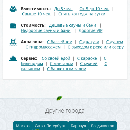
Вместимость:
До 5 чел.
|
От 5 до 10 чел.
|
Свыше 10 чел.
|
Снять коттедж на сутки
Стоимость:
Дешевые сауны и бани
|
Недорогие сауны и бани
|
Дорогие VIP
Аква зона:
С бассейном
|
С джакузи
|
С душем
|
С гидромассажем
|
С выходом к реке или озеру
Сервис:
Со своей едой
|
С караоке
|
С
бильярдом
|
С мангалом
|
С кухней
|
С
кальяном
|
С банкетным залом
Другие города
Москва
Санкт-Петербург
Барнаул
Владивосток