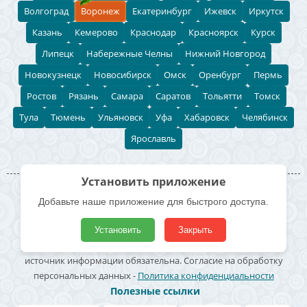
Волгоград
Воронеж
Екатеринбург
Ижевск
Иркутск
Казань
Кемерово
Краснодар
Красноярск
Курск
Липецк
Набережные Челны
Нижний Новгород
Новокузнецк
Новосибирск
Омск
Оренбург
Пермь
Ростов
Рязань
Самара
Саратов
Тольятти
Томск
Тула
Тюмень
Ульяновск
Уфа
Хабаровск
Челябинск
Ярославль
Установить приложение
© 2026 «ДАЙ ЖАРУ» Все права защищены.
Добавьте наше приложение для быстрого доступа.
E-mail:
saunarf@mail.ru
Использование материалов сайта возможно только по
Установить
Закрыть
согласованию с администрацией. Активная гиперссылка на
источник информации обязательна. Согласие на обработку
персональных данных -
Политика конфиденциальности
Полезные ссылки