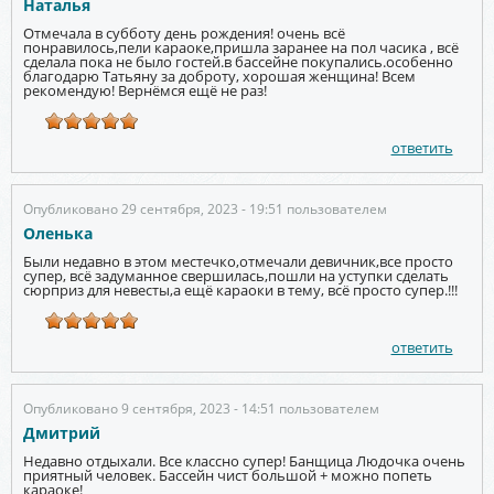
Наталья
Отмечала в субботу день рождения! очень всё
понравилось,пели караоке,пришла заранее на пол часика , всё
сделала пока не было гостей.в бассейне покупались.особенно
благодарю Татьяну за доброту, хорошая женщина! Всем
рекомендую! Вернёмся ещё не раз!
ответить
Опубликовано 29 сентября, 2023 - 19:51 пользователем
Оленька
Были недавно в этом местечко,отмечали девичник,все просто
супер, всё задуманное свершилась,пошли на уступки сделать
сюрприз для невесты,а ещё караоки в тему, всё просто супер.!!!
ответить
Опубликовано 9 сентября, 2023 - 14:51 пользователем
Дмитрий
Недавно отдыхали. Все классно супер! Банщица Людочка очень
приятный человек. Бассейн чист большой + можно попеть
караоке!