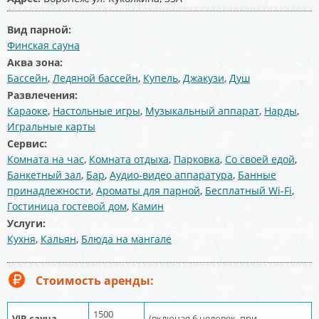
Вид парной:
Финская сауна
Аква зона:
Бассейн
,
Ледяной бассейн
,
Купель
,
Джакузи
,
Душ
Развлечения:
Караоке
,
Настольные игры
,
Музыкальный аппарат
,
Нарды
,
Игральные карты
Сервис:
Комната на час
,
Комната отдыха
,
Парковка
,
Со своей едой
,
Банкетный зал
,
Бар
,
Аудио-видео аппаратура
,
Банные
принадлежности
,
Ароматы для парной
,
Бесплатный Wi-Fi
,
Гостиница гостевой дом
,
Камин
Услуги:
Кухня
,
Кальян
,
Блюда на мангале
Стоимость аренды:
1500
VIP-сауна
(включая 6 человек, при