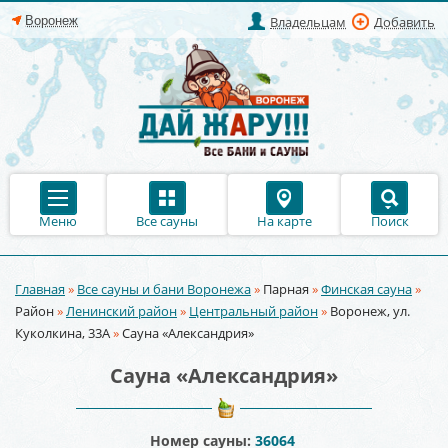
Владельцам
Добавить
Меню
Все сауны
На карте
Поиск
Главная
»
Все сауны и бани Воронежа
»
Парная
»
Финская сауна
»
Вы здесь
Район
»
Ленинский район
»
Центральный район
»
Воронеж, ул.
Куколкина, 33А
»
Сауна «Александрия»
Сауна «Александрия»
Номер сауны:
36064