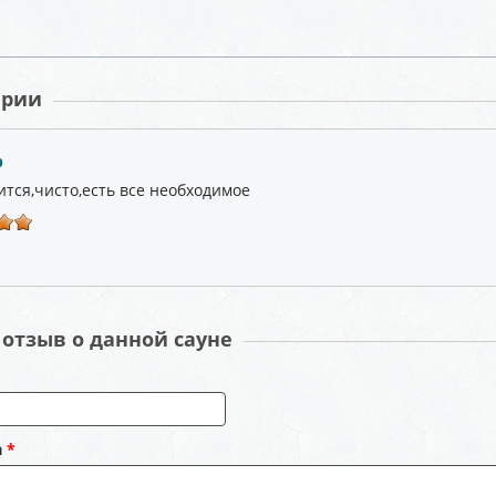
арии
р
ится,чисто,есть все необходимое
отзыв о данной сауне
а
*