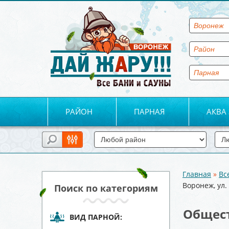
РАЙОН
ПАРНАЯ
АКВА
Главная
»
Вс
Вы здесь
Воронеж, ул
Поиск по категориям
Общест
ВИД ПАРНОЙ: