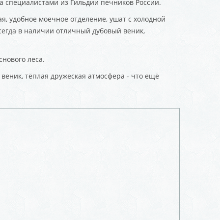
да специалистами из Гильдии печников России.
, удобное моечное отделение, ушат с холодной
сегда в наличии отличный дубовый веник,
снового леса.
веник, тёплая дружеская атмосфера - что ещё