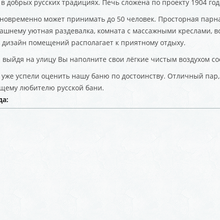
 в добрых русских традициях. Печь сложена по проекту 1904 го
новременно может принимать до 50 человек. Просторная парная
машнему уютная раздевалка, комната с массажными креслами, в
дизайн помещений располагает к приятному отдыху.
 выйдя на улицу Вы наполните свои лёгкие чистым воздухом со
 уже успели оценить нашу баню по достоинству. Отличный пар, 
щему любителю русской бани.
да: