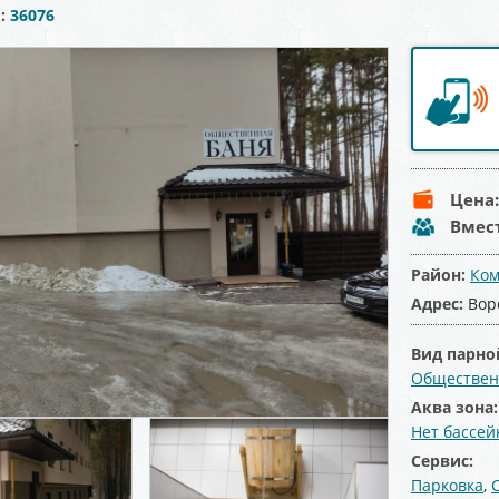
ы:
36076
Цена
Вмес
Район:
Ком
Адрес:
Вор
Вид парно
Обществен
Аква зона
Нет бассей
Сервис:
Парковка
,