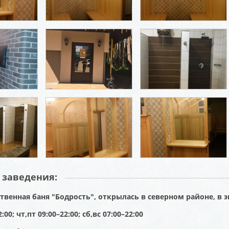
 заведения:
венная баня "Бодрость", открылась в северном районе, в э
:00; чт,пт 09:00–22:00; сб,вс 07:00–22:00