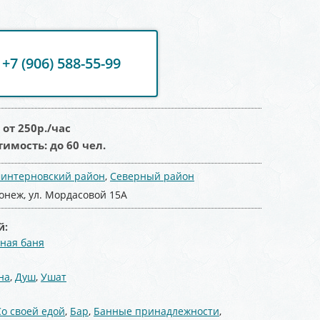
+7 (906) 588-55-99
:
от 250
р./час
тимость:
до 60 чел.
интерновский район
,
Северный район
онеж, ул. Мордасовой 15А
й:
ная баня
:
на
,
Душ
,
Ушат
Со своей едой
,
Бар
,
Банные принадлежности
,