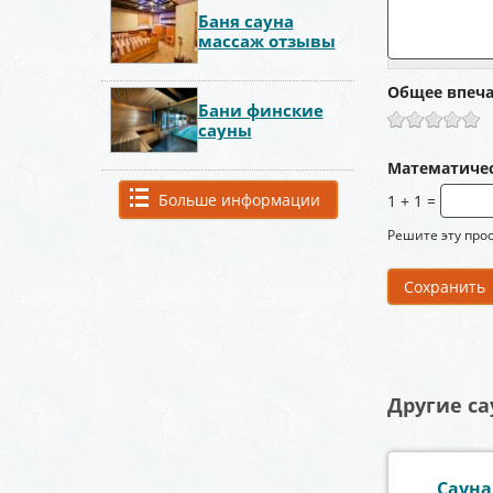
Баня сауна
массаж отзывы
Общее впеч
Бани финские
сауны
Математиче
Больше информации
1 + 1 =
Решите эту прос
Другие са
Сауна