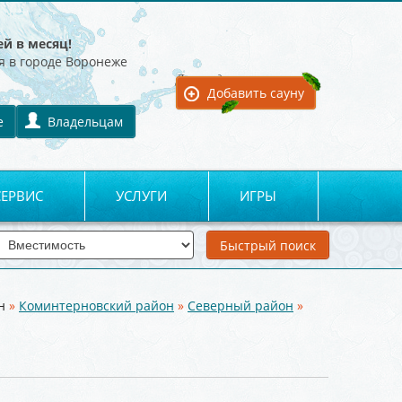
ей в месяц!
я в городе Воронеже
Для владельцев:
Добавить сауну
е
Владельцам
СЕРВИС
УСЛУГИ
ИГРЫ
н
»
Коминтерновский район
»
Северный район
»