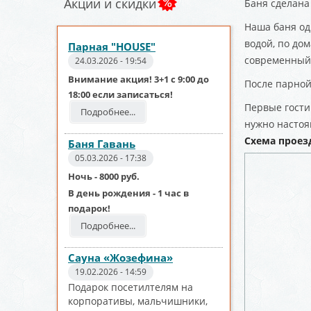
Акции и скидки
Баня сделана
Наша баня од
водой, по до
Парная "HOUSE"
современный 
24.03.2026 - 19:54
Внимание акция! 3+1 с 9:00 до
После парной
18:00 если записаться!
Первые гости
Подробнее...
нужно настоя
Схема проез
Баня Гавань
05.03.2026 - 17:38
Ночь - 8000 руб.
В день рождения - 1 час в
подарок!
Подробнее...
Сауна «Жозефина»
19.02.2026 - 14:59
Подарок посетилтелям на
корпоративы, мальчишники,