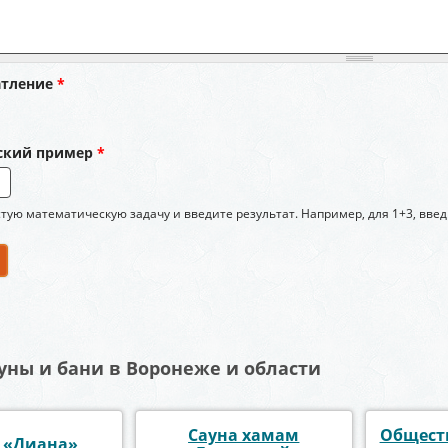
атление
*
ский пример
*
тую математическую задачу и введите результат. Например, для 1+3, введ
уны и бани в Воронеже и области
Сауна хамам
Общест
 «Диана»