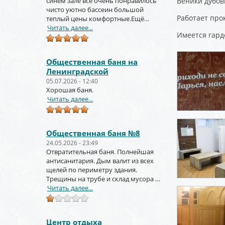
синем зале всё очень понравилось
Веники дубов
чисто уютно бассеин большой
Работает прок
теплый цены комфортные.Ещё
вернёмся и не раз!!!
Читать далее...
Имеется гард
Общественная баня на
Ленинградской
05.07.2026 - 12:40
Хорошая баня.
Читать далее...
Общественная баня №8
24.05.2026 - 23:49
Отвратительная баня. Полнейшая
антисанитария. Дым валит из всех
щелей по периметру здания.
Трещины на трубе и склад мусора за
торцом зданиями.
Читать далее...
Центр отдыха