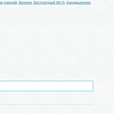
ля парной
,
Веники
,
Бесплатный Wi-Fi
,
Кондиционер