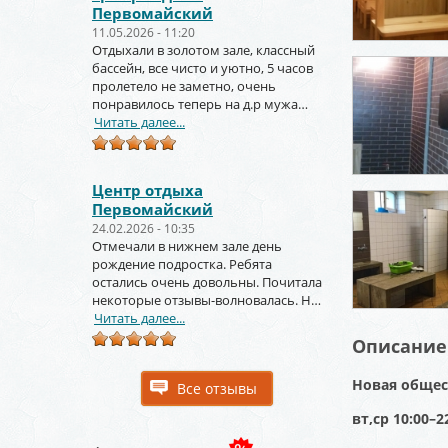
Первомайский
11.05.2026 - 11:20
Отдыхали в золотом зале, классный
бассейн, все чисто и уютно, 5 часов
пролетело не заметно, очень
понравилось теперь на д.р мужа
тоже будем заказывать
Читать далее...
Центр отдыха
Первомайский
24.02.2026 - 10:35
Отмечали в нижнем зале день
рождение подростка. Ребята
остались очень довольны. Почитала
некоторые отзывы-волновалась. Но
зря. Крутое место.
Читать далее...
Описание
Новая общест
Все отзывы
вт,ср 10:00–22