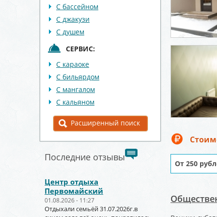
С бассейном
С джакузи
С душем
СЕРВИС:
С караоке
С бильярдом
С мангалом
С кальяном
Расширенный поиск
Стоим
Последние отзывы
От 250 рубл
Центр отдыха
Первомайский
Обществен
01.08.2026 - 11:27
Отдыхали семьёй 31.07.2026г.в