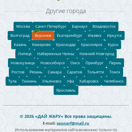
Другие города
Москва
Санкт-Петербург
Барнаул
Владивосток
Волгоград
Воронеж
Екатеринбург
Ижевск
Иркутск
Казань
Кемерово
Краснодар
Красноярск
Курск
Липецк
Набережные Челны
Нижний Новгород
Новокузнецк
Новосибирск
Омск
Оренбург
Пермь
Ростов
Рязань
Самара
Саратов
Тольятти
Томск
Тула
Тюмень
Ульяновск
Уфа
Хабаровск
Челябинск
Ярославль
© 2026 «ДАЙ ЖАРУ» Все права защищены.
E-mail:
saunarf@mail.ru
Использование материалов сайта возможно только по