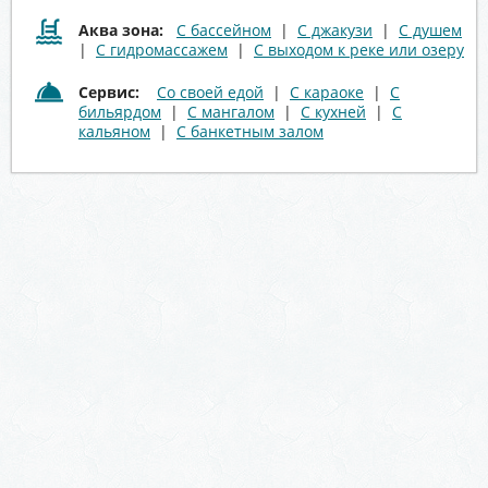
Аква зона:
С бассейном
|
С джакузи
|
С душем
|
С гидромассажем
|
С выходом к реке или озеру
Сервис:
Со своей едой
|
С караоке
|
С
бильярдом
|
С мангалом
|
С кухней
|
С
кальяном
|
С банкетным залом