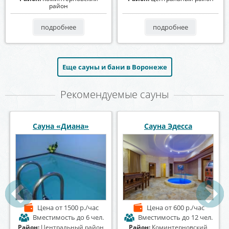
район
подробнее
подробнее
Еще сауны и бани в Воронеже
Рекомендуемые сауны
Баня на Донской
Сауна «У Петровича»
Цена
от 1000 р./час
Цена
от 1300 р./час
ел.
Вместимость
до 25 чел.
Вместимость
до 12 чел.
й
Район:
Коминтерновский
Район:
Коминтерновский