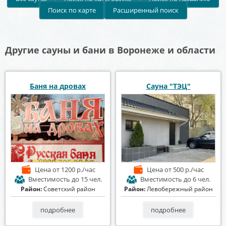
Поиск по карте
Расширенный поиск
Другие сауны и бани в Воронеже и области
Баня на дровах
Сауна "ТЭЦ"
Цена
от 1200 р./час
Цена
от 500 р./час
Вместимость
до 15 чел.
Вместимость
до 6 чел.
Район:
Советский район
Район:
Левобережный район
подробнее
подробнее