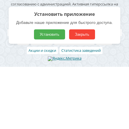
согласованию с администрацией. Активная гиперссылка на
источник информации обязательна. Согласие на обработку
персональных данных -
Политика конфиденциальности
Полезные ссылки
Все бани и сауны
Поиск по карте
Владельцам
Реклама
Блог
Архивные
Добавить заведение
Статьи
Акции и скидки
Статистика заведений
Район
Ленинский район
Левобережный район
Центральный район
Железнодорожный район
Коминтерновский район
Северный район
Советский район
Юго-западный
Отрожка
СХИ
Новая Усмань
Рамонь