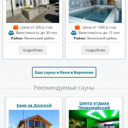
Цена
от 200 р./час
Цена
от 1300 р./час
Вместимость
до 30 чел.
Вместимость
до 15 чел.
Район:
Ленинский район
Район:
Ленинский район
подробнее
подробнее
Еще сауны и бани в Воронеже
Рекомендуемые сауны
СПА комплекс СолеМио
Сауна «Foxy» Фокси