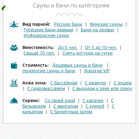
Сауны и бани по категориям
Вид парной:
Русские бани
|
Финские сауны
|
Турецкие бани хаммам
|
Бани на дровах
|
Инфракрасная сауна
Вместимость:
До 5 чел.
|
От 5 до 10 чел.
|
Свыше 10 чел.
|
Снять коттедж на сутки
Стоимость:
Дешевые сауны и бани
|
Недорогие сауны и бани
|
Дорогие VIP
Аква зона:
С бассейном
|
С джакузи
|
С душем
|
С гидромассажем
|
С выходом к реке или озеру
Сервис:
Со своей едой
|
С караоке
|
С
бильярдом
|
С мангалом
|
С кухней
|
С
кальяном
|
С банкетным залом