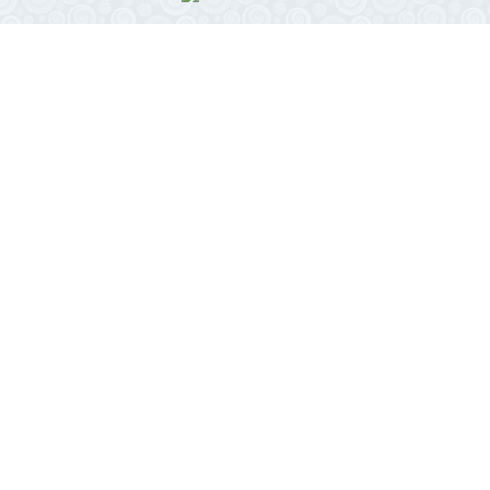
Район
Ленинский район
Левобережный район
Центральный район
Железнодорожный район
Коминтерновский район
Северный район
Советский район
Юго-западный
Отрожка
СХИ
Новая Усмань
Рамонь
Чертовицы
Ямное
Боровое
Подгорное
Придонской
Сомово
1 Мая
Бабяково
Маклок
Масловка
Репное
Шилово
Тепличный
Отрадное