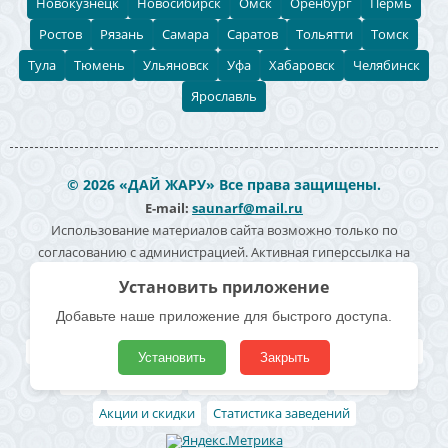
Новокузнецк
Новосибирск
Омск
Оренбург
Пермь
Ростов
Рязань
Самара
Саратов
Тольятти
Томск
Тула
Тюмень
Ульяновск
Уфа
Хабаровск
Челябинск
Ярославль
© 2026 «ДАЙ ЖАРУ» Все права защищены.
E-mail:
saunarf@mail.ru
Использование материалов сайта возможно только по
согласованию с администрацией. Активная гиперссылка на
источник информации обязательна. Согласие на обработку
Установить приложение
персональных данных -
Политика конфиденциальности
Добавьте наше приложение для быстрого доступа.
Полезные ссылки
Все бани и сауны
Поиск по карте
Владельцам
Реклама
Установить
Закрыть
Блог
Архивные
Добавить заведение
Статьи
Акции и скидки
Статистика заведений