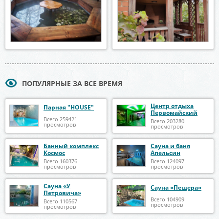
ПОПУЛЯРНЫЕ ЗА ВСЕ ВРЕМЯ
Центр отдыха
Парная "HOUSE"
Первомайский
Всего 259421
Всего 203280
просмотров
просмотров
Банный комплекс
Сауна и баня
Космос
Апельсин
Всего 160376
Всего 124097
просмотров
просмотров
Сауна «У
Сауна «Пещера»
Петровича»
Всего 104909
Всего 110567
просмотров
просмотров