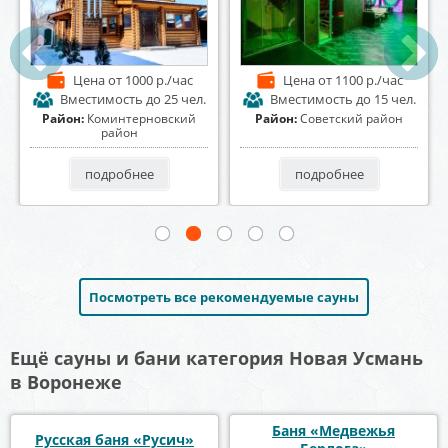
Цена
от 2500 р./час
Цена
от 1200 р./час
Вместимость
до 20 чел.
Вместимость
до 10 чел.
Район:
Центральный район
Район:
Коминтерновский
район
подробнее
подробнее
Посмотреть все рекомендуемые сауны
Ещё сауны и бани категория Новая Усмань
в Воронеже
Баня «Медвежья
Русская баня «Русич»