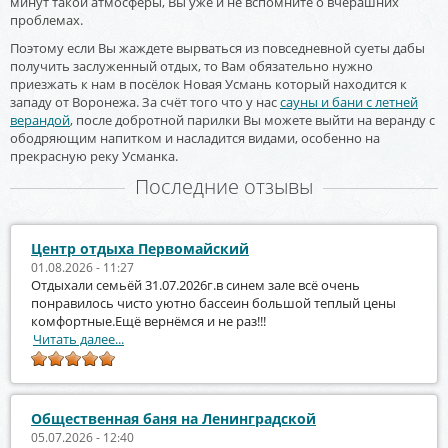
минут такой атмосферы, Вы уже и не вспомните о вчерашних
проблемах.
Поэтому если Вы жаждете вырваться из повседневной суеты дабы
получить заслуженный отдых, то Вам обязательно нужно
приезжать к нам в посёлок Новая Усмань который находится к
западу от Воронежа. За счёт того что у нас
сауны и бани с летней
верандой
, после добротной парилки Вы можете выйти на веранду с
ободряющим напитком и насладится видами, особенно на
прекрасную реку Усманка.
Последние отзывы
Центр отдыха Первомайский
01.08.2026 - 11:27
Отдыхали семьёй 31.07.2026г.в синем зале всё очень
понравилось чисто уютно бассеин большой теплый цены
комфортные.Ещё вернёмся и не раз!!!
Читать далее...
Общественная баня на Ленинградской
05.07.2026 - 12:40