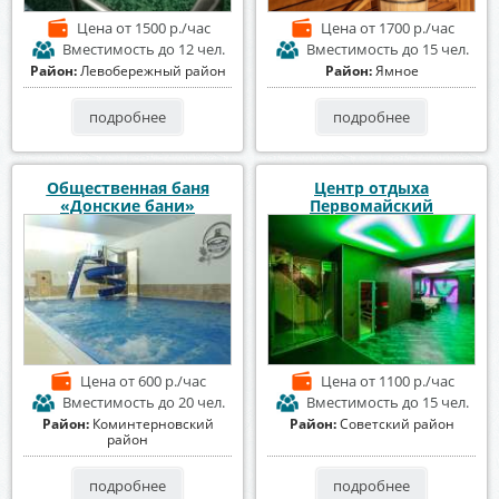
Цена
от 1500 р./час
Цена
от 1700 р./час
Вместимость
до 12 чел.
Вместимость
до 15 чел.
Район:
Левобережный район
Район:
Ямное
подробнее
подробнее
Общественная баня
Центр отдыха
«Донские бани»
Первомайский
Цена
от 600 р./час
Цена
от 1100 р./час
Вместимость
до 20 чел.
Вместимость
до 15 чел.
Район:
Коминтерновский
Район:
Советский район
район
подробнее
подробнее