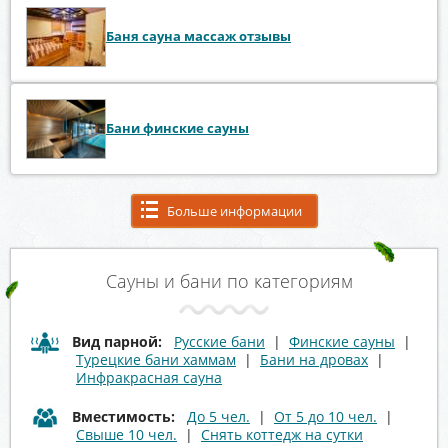
Баня сауна массаж отзывы
Бани финские сауны
Больше информации
Сауны и бани по категориям
Вид парной:
Русские бани
|
Финские сауны
|
Турецкие бани хаммам
|
Бани на дровах
|
Инфракрасная сауна
Вместимость:
До 5 чел.
|
От 5 до 10 чел.
|
Свыше 10 чел.
|
Снять коттедж на сутки