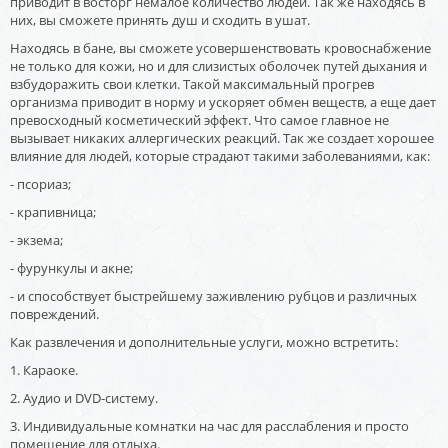
приводит в восторг немалое количество людей. Так же находясь в
них, вы сможете принять душ и сходить в ушат.
Находясь в бане, вы сможете усовершенствовать кровоснабжение
не только для кожи, но и для слизистых оболочек путей дыхания и
взбудоражить свои клетки. Такой максимальный прогрев
организма приводит в норму и ускоряет обмен веществ, а еще дает
превосходный косметический эффект. Что самое главное не
вызывает никаких аллергических реакций. Так же создает хорошее
влияние для людей, которые страдают такими заболеваниями, как:
- псориаз;
- крапивница;
- экзема;
- фурункулы и акне;
- и способствует быстрейшему заживлению рубцов и различных
повреждений.
Как развлечения и дополнительные услуги, можно встретить:
1. Караоке.
2. Аудио и DVD-систему.
3. Индивидуальные комнатки на час для расслабления и просто
помещение для отдыха.