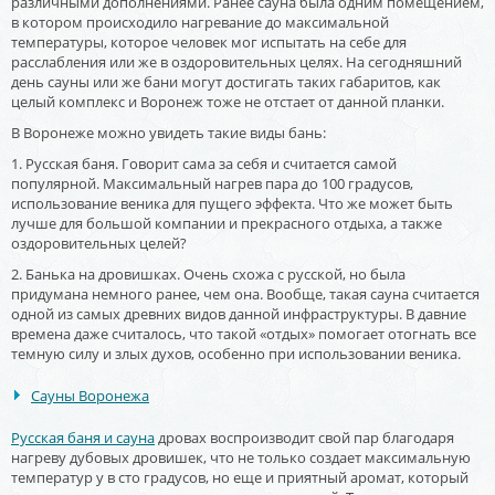
различными дополнениями. Ранее сауна была одним помещением,
в котором происходило нагревание до максимальной
температуры, которое человек мог испытать на себе для
расслабления или же в оздоровительных целях. На сегодняшний
день сауны или же бани могут достигать таких габаритов, как
целый комплекс и Воронеж тоже не отстает от данной планки.
В Воронеже можно увидеть такие виды бань:
1. Русская баня. Говорит сама за себя и считается самой
популярной. Максимальный нагрев пара до 100 градусов,
использование веника для пущего эффекта. Что же может быть
лучше для большой компании и прекрасного отдыха, а также
оздоровительных целей?
2. Банька на дровишках. Очень схожа с русской, но была
придумана немного ранее, чем она. Вообще, такая сауна считается
одной из самых древних видов данной инфраструктуры. В давние
времена даже считалось, что такой «отдых» помогает отогнать все
темную силу и злых духов, особенно при использовании веника.
Сауны Воронежа
Русская баня и сауна
дровах воспроизводит свой пар благодаря
нагреву дубовых дровишек, что не только создает максимальную
температур у в сто градусов, но еще и приятный аромат, который