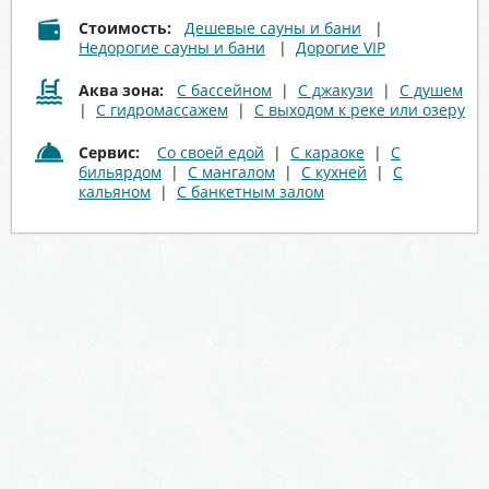
Стоимость:
Дешевые сауны и бани
|
Недорогие сауны и бани
|
Дорогие VIP
Аква зона:
С бассейном
|
С джакузи
|
С душем
|
С гидромассажем
|
С выходом к реке или озеру
Сервис:
Со своей едой
|
С караоке
|
С
бильярдом
|
С мангалом
|
С кухней
|
С
кальяном
|
С банкетным залом