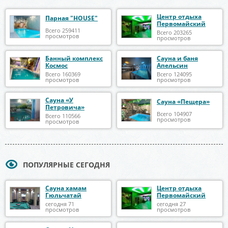
Центр отдыха
Парная "HOUSE"
Первомайский
Всего 259411
Всего 203265
просмотров
просмотров
Банный комплекс
Сауна и баня
Космос
Апельсин
Всего 160369
Всего 124095
просмотров
просмотров
Сауна «У
Сауна «Пещера»
Петровича»
Всего 104907
Всего 110566
просмотров
просмотров
ПОПУЛЯРНЫЕ СЕГОДНЯ
Сауна хамам
Центр отдыха
Гюльчатай
Первомайский
сегодня 71
сегодня 27
просмотров
просмотров