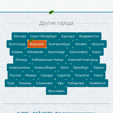
Другие города
Москва
Санкт-Петербург
Барнаул
Владивосток
Волгоград
Воронеж
Екатеринбург
Ижевск
Иркутск
Казань
Кемерово
Краснодар
Красноярск
Курск
Липецк
Набережные Челны
Нижний Новгород
Новокузнецк
Новосибирск
Омск
Оренбург
Пермь
Ростов
Рязань
Самара
Саратов
Тольятти
Томск
Тула
Тюмень
Ульяновск
Уфа
Хабаровск
Челябинск
Ярославль