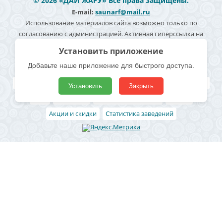
© 2026 «ДАЙ ЖАРУ» Все права защищены.
E-mail:
saunarf@mail.ru
Использование материалов сайта возможно только по
согласованию с администрацией. Активная гиперссылка на
источник информации обязательна. Согласие на обработку
Установить приложение
персональных данных -
Политика конфиденциальности
Добавьте наше приложение для быстрого доступа.
Полезные ссылки
Все бани и сауны
Поиск по карте
Владельцам
Реклама
Установить
Закрыть
Блог
Архивные
Добавить заведение
Статьи
Акции и скидки
Статистика заведений
Район
Ленинский район
Левобережный район
Центральный район
Железнодорожный район
Коминтерновский район
Северный район
Советский район
Юго-западный
Отрожка