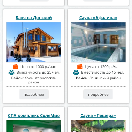
Баня на Донской
Сауна «Афалина»
Цена
от 1000 р./час
Цена
от 1300 р./час
Вместимость
до 25 чел.
Вместимость
до 15 чел.
Район:
Коминтерновский
Район:
Ленинский район
район
подробнее
подробнее
СПА комплекс СолеМио
Сауна «Пещера»