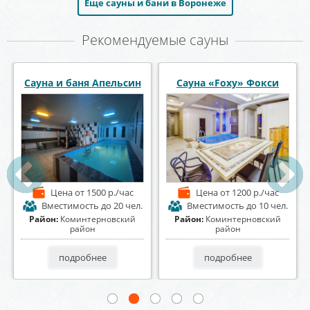
Еще сауны и бани в Воронеже
Рекомендуемые сауны
СПА комплекс СолеМио
Сауна «Пещера»
Цена
от 2500 р./час
Цена
от 1200 р./час
Вместимость
до 20 чел.
Вместимость
до 8 чел.
Район:
Центральный район
Район:
Центральный район
подробнее
подробнее