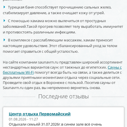
Турецкая баня способствует прочищению сальных желез,
стабилизирует давление, а также очищает кожу от угрей.
С помощью хамама можно вылечиться от простудных
заболеваний.Такой прогрев позволяет телу выработать иммунитет
и противостоять различным инфекциям.
В комплексе с расслабляющим массажем, хамам приносит
настоящее удовольствие. Этот сбалансированный уход за телом
помогает справиться с общей усталостью.
На сайте компании saunavrn.ru представлен широкий ассортимент
нестандартных вариантов саун: от таежных до египетских.
Сауны с
бесплатным Wi-Fi
помогут всегда быть на связи, а также делиться с
друзьями приятными моментами отдыха через социальные сети.
Проведите свой отдых в Воронеже с пользой. Посетив сауны от
Saunavrn.ru один раз, вы непременно вернетесь снова.
Последние отзывы
Центр отдыха Первомайский
01.08.2026 - 11:27
Отдыхали семьёй 31.07.2026г.в синем зале всё очень