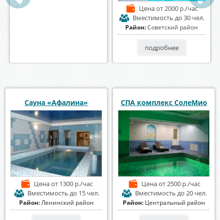
Цена
от 1500 р./час
Цена
от 2000 р./час
Вместимость
до 10 чел.
Вместимость
до 30 чел.
Район:
Северный район
Район:
Советский район
подробнее
подробнее
Сауна «Афалина»
СПА комплекс СолеМио
Цена
от 1300 р./час
Цена
от 2500 р./час
Вместимость
до 15 чел.
Вместимость
до 20 чел.
Район:
Ленинский район
Район:
Центральный район