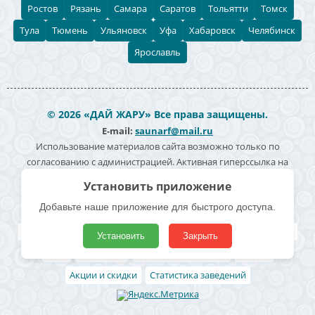
Ростов
Рязань
Самара
Саратов
Тольятти
Томск
Тула
Тюмень
Ульяновск
Уфа
Хабаровск
Челябинск
Ярославль
© 2026 «ДАЙ ЖАРУ» Все права защищены.
E-mail:
saunarf@mail.ru
Использование материалов сайта возможно только по
согласованию с администрацией. Активная гиперссылка на
источник информации обязательна. Согласие на обработку
Установить приложение
персональных данных -
Политика конфиденциальности
Добавьте наше приложение для быстрого доступа.
Полезные ссылки
Все бани и сауны
Поиск по карте
Владельцам
Реклама
Установить
Закрыть
Блог
Архивные
Добавить заведение
Статьи
Акции и скидки
Статистика заведений