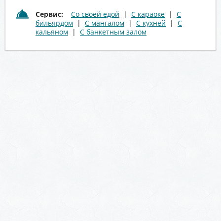
Сервис:
Со своей едой
|
С караоке
|
С
бильярдом
|
С мангалом
|
С кухней
|
С
кальяном
|
С банкетным залом