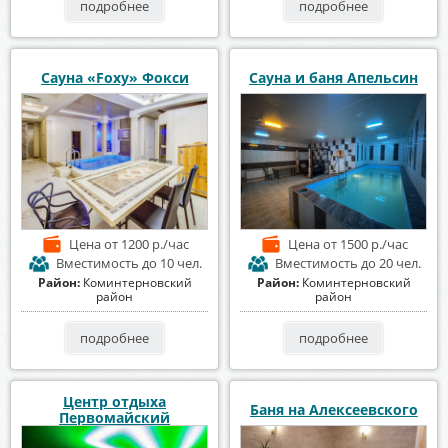
подробнее
подробнее
Сауна «Foxy» Фокси
Сауна и баня Апельсин
Цена
от 1200 р./час
Цена
от 1500 р./час
Вместимость
до 10 чел.
Вместимость
до 20 чел.
Район:
Коминтерновский
Район:
Коминтерновский
район
район
подробнее
подробнее
Центр отдыха
Баня на Алексеевского
Первомайский