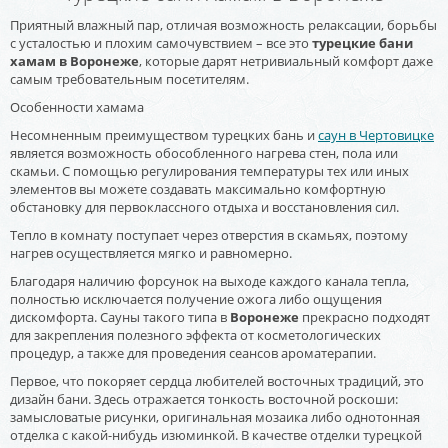
Приятный влажный пар, отличая возможность релаксации, борьбы
с усталостью и плохим самочувствием – все это
турецкие бани
хамам в Воронеже
, которые дарят нетривиальный комфорт даже
самым требовательным посетителям.
Особенности хамама
Несомненным преимуществом турецких бань и
саун в Чертовицке
является возможность обособленного нагрева стен, пола или
скамьи. С помощью регулирования температуры тех или иных
элементов вы можете создавать максимально комфортную
обстановку для первоклассного отдыха и восстановления сил.
Тепло в комнату поступает через отверстия в скамьях, поэтому
нагрев осуществляется мягко и равномерно.
Благодаря наличию форсунок на выходе каждого канала тепла,
полностью исключается получение ожога либо ощущения
дискомфорта. Сауны такого типа в
Воронеже
прекрасно подходят
для закрепления полезного эффекта от косметологических
процедур, а также для проведения сеансов ароматерапии.
Первое, что покоряет сердца любителей восточных традиций, это
дизайн бани. Здесь отражается тонкость восточной роскоши:
замысловатые рисунки, оригинальная мозаика либо однотонная
отделка с какой-нибудь изюминкой. В качестве отделки турецкой