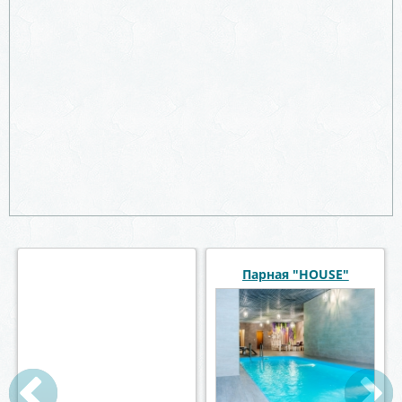
Хаммам в отеле
Парная "HOUSE"
Ямской