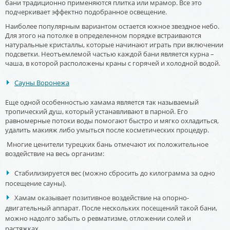
бани традиционно применяются плитка или мрамор. Все это
подчеркивает эффектно подобранное освещение.
Наиболее популярным вариантом остается южное звездное небо.
Для этого на потолке в определенном порядке встраиваются
натуральные кристаллы, которые начинают играть при включении
подсветки. Неотъемлемой частью каждой бани является курна –
чаша, в которой расположены краны с горячей и холодной водой.
Сауны Воронежа
Еще одной особенностью хамама является так называемый
тропический душ, который устанавливают в парной. Его
равномерные потоки воды помогают быстро и мягко охладиться,
удалить макияж либо умыться после косметических процедур.
Многие ценители турецких бань отмечают их положительное
воздействие на весь организм:
Стабилизируется вес (можно сбросить до килограмма за одно
посещение сауны).
Хамам оказывает позитивное воздействие на опорно-
двигательный аппарат. После нескольких посещений такой бани,
можно надолго забыть о ревматизме, отложении солей и
растяжках.