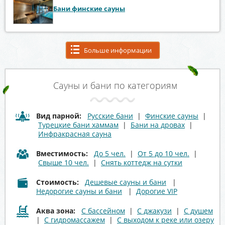
Бани финские сауны
Больше информации
Сауны и бани по категориям
Вид парной:
Русские бани
|
Финские сауны
|
Турецкие бани хаммам
|
Бани на дровах
|
Инфракрасная сауна
Вместимость:
До 5 чел.
|
От 5 до 10 чел.
|
Свыше 10 чел.
|
Снять коттедж на сутки
Стоимость:
Дешевые сауны и бани
|
Недорогие сауны и бани
|
Дорогие VIP
Аква зона:
С бассейном
|
С джакузи
|
С душем
|
С гидромассажем
|
С выходом к реке или озеру