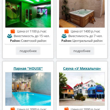
Цена
от 1100 р./час
Цена
от 1400 р./час
Вместимость
до 15 чел.
Вместимость
до 7 чел.
Район:
Советский район
Район:
Центральный район
подробнее
подробнее
Парная "HOUSE"
Сауна «У Михалыча»
Цена
от 2000 р./час
Цена
от 2000 р./час