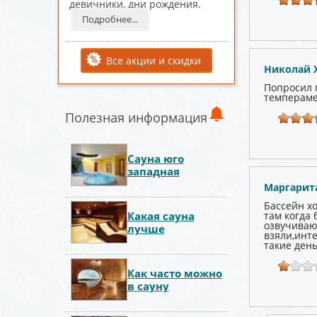
девичники, дни рождения.
Подробнее...
Все акции и скидки
Николай 
Попросил 
темпераме
Полезная информация
Сауна юго
западная
Маргарит
Бассейн хо
Какая сауна
там когда 
озвучивают
лучше
взяли,инт
такие день
Как часто можно
в сауну