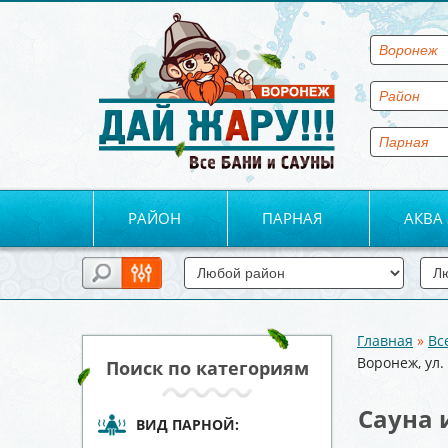
РАЙОН
ПАРНАЯ
АКВА
Главная
»
Вс
Вы здесь
Воронеж, ул.
Поиск по категориям
Сауна 
ВИД ПАРНОЙ: