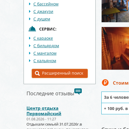
С бассейном
С джакузи
С душем
СЕРВИС:
С караоке
С бильярдом
С мангалом
С кальяном
Расширенный поиск
Стоим
Последние отзывы
За 6 человек
Центр отдыха
+ 100 руб. 
Первомайский
01.08.2026 - 11:27
Отдыхали семьёй 31.07.2026г.в