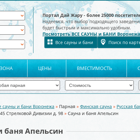
Портал Дай Жару - более 25000 посетител
Надеемся, что выбор подходящего заведени
будет быстрым и максимально удобным.
Посмотреть ВСЕ САУНЫ и БАНИ Воронежа
Все сауны и бани
Поиск по карт
 ЗОНА
ЦЕНЫ
ВМЕСТИМОСТЬ
е сауны и бани Воронежа
»
Парная
»
Финская сауна
»
Русская ба
 45 Стрелковой Дивизии д. 98
»
Сауна и баня Апельсин
и баня Апельсин