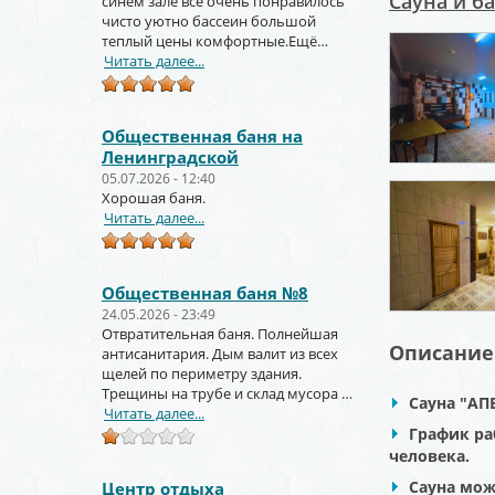
Сауна и б
синем зале всё очень понравилось
чисто уютно бассеин большой
теплый цены комфортные.Ещё
вернёмся и не раз!!!
Читать далее...
Общественная баня на
Ленинградской
05.07.2026 - 12:40
Хорошая баня.
Читать далее...
Общественная баня №8
24.05.2026 - 23:49
Отвратительная баня. Полнейшая
Описание
антисанитария. Дым валит из всех
щелей по периметру здания.
Трещины на трубе и склад мусора за
Сауна "АП
торцом зданиями.
Читать далее...
График раб
человека.
Сауна мож
Центр отдыха