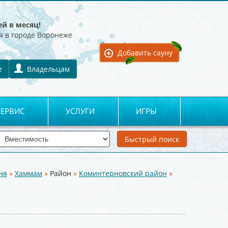
ей в месяц!
я в городе Воронеже
Для владельцев:
Добавить сауну
е
Владельцам
СЕРВИС
УСЛУГИ
ИГРЫ
ня
»
Хаммам
»
Район
»
Коминтерновский район
»