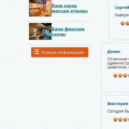
Баня сауна
Серге
массаж отзывы
Наверн
Бани финские
сауны
Денис
Больше информации
Отличная 
администра
заметили,
Виктория
Сегодня бы