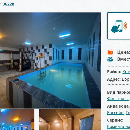
ы:
36228
Цена
Вмес
Район:
Ком
Адрес:
Вор
Вид парно
Финская са
Аква зона
Бассейн
,
Т
Сервис:
Комната на