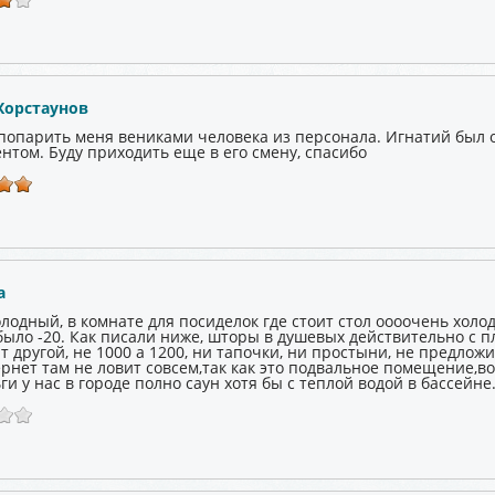
Хорстаунов
попарить меня вениками человека из персонала. Игнатий был 
нтом. Буду приходить еще в его смену, спасибо
а
лодный, в комнате для посиделок где стоит стол оооочень холо
было -20. Как писали ниже, шторы в душевых действительно с п
 другой, не 1000 а 1200, ни тапочки, ни простыни, не предлож
ернет там не ловит совсем,так как это подвальное помещение,в
ги у нас в городе полно саун хотя бы с теплой водой в бассейне