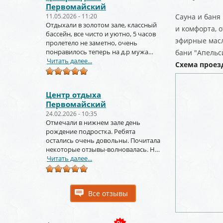
Первомайский
11.05.2026 - 11:20
Сауна и баня
Отдыхали в золотом зале, классный
и комфорта, 
бассейн, все чисто и уютно, 5 часов
эфирные масл
пролетело не заметно, очень
понравилось теперь на д.р мужа
бани "Апельс
тоже будем заказывать
Читать далее...
Схема проез
Центр отдыха
Первомайский
24.02.2026 - 10:35
Отмечали в нижнем зале день
рождение подростка. Ребята
остались очень довольны. Почитала
некоторые отзывы-волновалась. Но
зря. Крутое место.
Читать далее...
Все отзывы