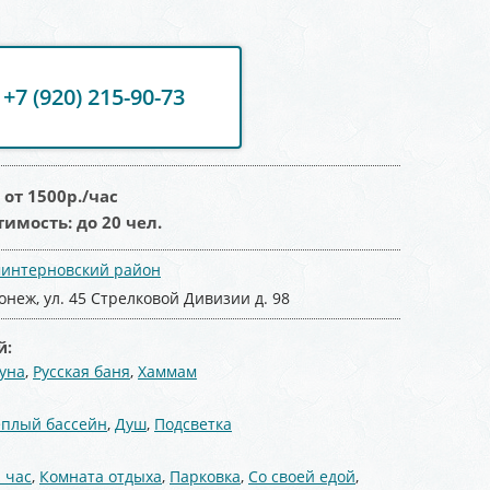
+7 (920) 215-90-73
:
от 1500
р./час
тимость:
до 20 чел.
интерновский район
онеж, ул. 45 Стрелковой Дивизии д. 98
й:
уна
,
Русская баня
,
Хаммам
:
еплый бассейн
,
Душ
,
Подсветка
 час
,
Комната отдыха
,
Парковка
,
Со своей едой
,