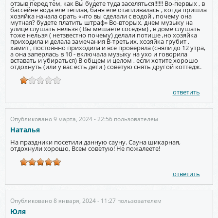
отзыв перед тем, как Вы будете туда заселяться!!!!!! Во-первых , в
бассейне вода еле теплая, баня еле отапливалась , когда пришла
хозяйка начала орать «что вы сделали с водой , почему она
мутная? будете платить штраф» Во-вторых, днем музыку на
улице слушать нельзя ( Вы мешаете соседям) , в доме слушать
тоже нельзя ( нетзвестно почему) делали потише ,но хозяйка
приходила и делала замечания В-третьих, хозяйка грубит ,
хамит , постоянно приходила и все проверяла (сняли до 12 утра,
а она заперлась в 10 - включала музыку на ухо и говорила
вставать и убираться) В общем и целом , если хотите хорошо
отдохнуть (или у вас есть дети ) советую снять другой коттедж.
ответить
Опубликовано 9 марта, 2024 - 22:56 пользователем
Наталья
На праздники посетили данную сауну. Сауна шикарная,
отдохнули хорошо, Всем советую! Не пожалеете!
ответить
Опубликовано 8 января, 2024 - 11:27 пользователем
Юля