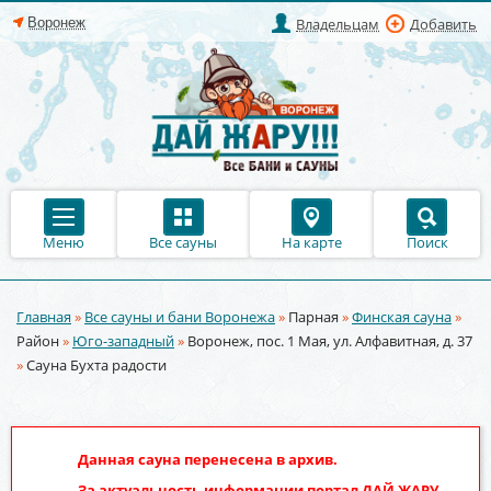
Владельцам
Добавить
Меню
Все сауны
На карте
Поиск
Главная
»
Все сауны и бани Воронежа
»
Парная
»
Финская сауна
»
Вы здесь
Район
»
Юго-западный
»
Воронеж, пос. 1 Мая, ул. Алфавитная, д. 37
»
Сауна Бухта радости
Данная сауна перенесена в архив.
За актуальность информации портал
ДАЙ ЖАРУ