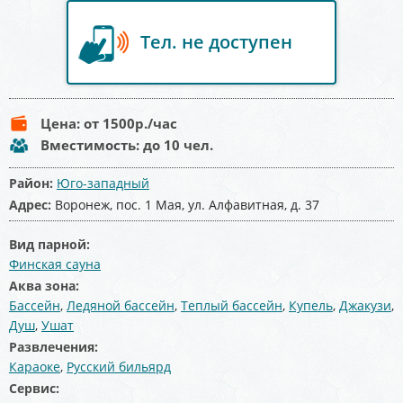
Тел. не доступен
Цена:
от 1500
р./час
Вместимость:
до 10 чел.
Район:
Юго-западный
Адрес:
Воронеж, пос. 1 Мая, ул. Алфавитная, д. 37
Вид парной:
Финская сауна
Аква зона:
Бассейн
,
Ледяной бассейн
,
Теплый бассейн
,
Купель
,
Джакузи
,
Душ
,
Ушат
Развлечения:
Караоке
,
Русский бильярд
Сервис: