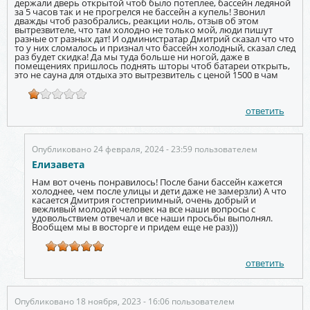
держали дверь открытой чтоб было потеплее, бассейн ледяной
за 5 часов так и не прогрелся не бассейн а купель! Звонил
дважды чтоб разобрались, реакции ноль, отзыв об этом
вытрезвителе, что там холодно не только мой, люди пишут
разные от разных дат! И одминистратар Дмитрий сказал что что
то у них сломалось и признал что бассейн холодный, сказал след
раз будет скидка! Да мы туда больше ни ногой, даже в
помещениях пришлось поднять шторы чтоб батареи открыть,
это не сауна для отдыха это вытрезвитель с ценой 1500 в чам
ответить
Опубликовано 24 февраля, 2024 - 23:59 пользователем
Елизавета
Нам вот очень понравилось! После бани бассейн кажется
холоднее, чем после улицы и дети даже не замерзли) А что
касается Дмитрия гостеприимный, очень добрый и
вежливый молодой человек на все наши вопросы с
удовольствием отвечал и все наши просьбы выполнял.
Вообщем мы в восторге и придем еще не раз)))
ответить
Опубликовано 18 ноября, 2023 - 16:06 пользователем