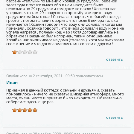
бассейн «теплый» по мнению хозяев 29 градусом , ребенок
залез туда и тут же вылез ибо в нем находится было
невозможно 29 градусами там даже не пахло ! Хозяева нас
уверяли , что там 29 градусов на просьбу измерить воду
градусником был отказ ! Сначала говорят , что басейн всегда
греется , потом начали говорить что после 6 вечера только
начинается ! Хозяин говорит что воду они доливали когда мы
приехали , хозяйка говорит , что вчера доливали воду и она не
успела нагрется , полный кошмар ! Хотя договаривплись на
обратное ! Праздник был испорчен, таким отношением!
Хозяйка нас выпихивала из дома (толкала ), хотя мы высказали
свое мнение и что договариаплись мы совсем о другом !
ответить
Опубликовано 2 сентября, 2021 - 09:50 пользователем
Иван
Приезжал в данный коттедж с семьей и друзьями, сказать
понравилось - ничего не сказать! Шикарная атмосфера, много
места, очень чисто и приятно было находиться! Обязательно
соберемся здесь еще раз.
ответить
Опубликовано 28 ноября, 2020 - 00:09 пользователем