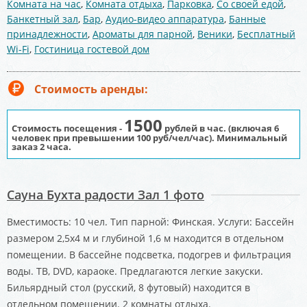
Комната на час
,
Комната отдыха
,
Парковка
,
Со своей едой
,
Банкетный зал
,
Бар
,
Аудио-видео аппаратура
,
Банные
принадлежности
,
Ароматы для парной
,
Веники
,
Бесплатный
Wi-Fi
,
Гостиница гостевой дом
Стоимость аренды:
1500
Стоимость посещения -
рублей в час. (включая 6
человек при превышении 100 руб/чел/час).
Минимальный
заказ 2 часа.
Сауна Бухта радости Зал 1 фото
Вместимость: 10 чел. Тип парной: Финская. Услуги: Бассейн
размером 2,5х4 м и глубиной 1,6 м находится в отдельном
помещении. В бассейне подсветка, подогрев и фильтрация
воды. ТВ, DVD, караоке. Предлагаются легкие закуски.
Бильярдный стол (русский, 8 футовый) находится в
отдельном помещении. 2 комнаты отдыха.