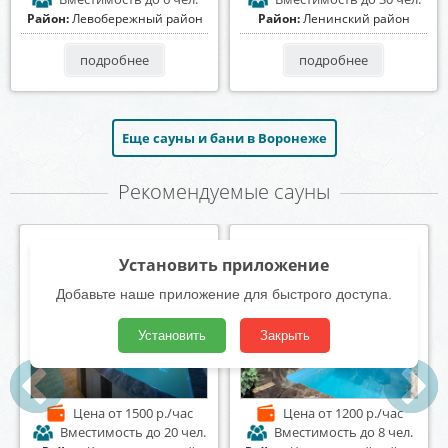
Район:
Левобережный район
Район:
Ленинский район
подробнее
подробнее
Еще сауны и бани в Воронеже
Рекомендуемые сауны
Центр отдыха
Сауна «У Петровича»
Первомайский
Установить приложение
Добавьте наше приложение для быстрого доступа.
Установить
Закрыть
Цена
от 1100 р./час
Цена
от 1300 р./час
Вместимость
до 15 чел.
Вместимость
до 12 чел.