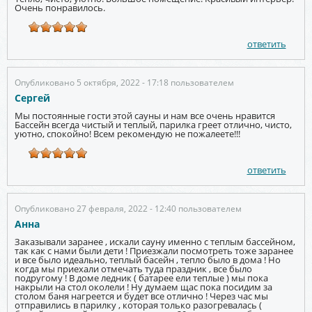
Очень понравилось.
ответить
Опубликовано 5 октября, 2022 - 17:18 пользователем
Сергей
Мы постоянные гости этой сауны и нам все очень нравится
Бассейн всегда чистый и теплый, парилка греет отлично, чисто,
уютно, спокойно! Всем рекомендую не пожалеете!!!
ответить
Опубликовано 27 февраля, 2022 - 12:40 пользователем
Анна
Заказывали заранее , искали сауну именно с теплым бассейном,
так как с нами были дети ! Приезжали посмотреть тоже заранее
и все было идеально, теплый басейн , тепло было в дома ! Но
когда мы приехали отмечать туда праздник , все было
подругому ! В доме ледник ( батарее ели теплые ) мы пока
накрыли на стол околели ! Ну думаем щас пока посидим за
столом баня нагреется и будет все отлично ! Через час мы
отправились в парилку , которая только разогревалась (