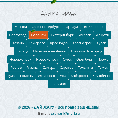
Другие города
Москва
Санкт-Петербург
Барнаул
Владивосток
Волгоград
Воронеж
Екатеринбург
Ижевск
Иркутск
Казань
Кемерово
Краснодар
Красноярск
Курск
Липецк
Набережные Челны
Нижний Новгород
Новокузнецк
Новосибирск
Омск
Оренбург
Пермь
Ростов
Рязань
Самара
Саратов
Тольятти
Томск
Тула
Тюмень
Ульяновск
Уфа
Хабаровск
Челябинск
Ярославль
© 2026 «ДАЙ ЖАРУ» Все права защищены.
E-mail:
saunarf@mail.ru