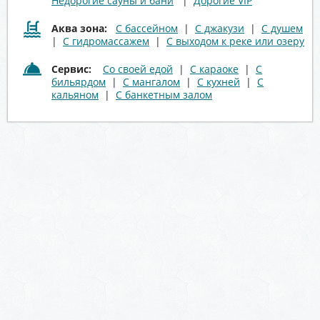
Недорогие сауны и бани
|
Дорогие VIP
Аква зона:
С бассейном
|
С джакузи
|
С душем
|
С гидромассажем
|
С выходом к реке или озеру
Сервис:
Со своей едой
|
С караоке
|
С
бильярдом
|
С мангалом
|
С кухней
|
С
кальяном
|
С банкетным залом