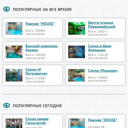
ПОПУЛЯРНЫЕ ЗА ВСЕ ВРЕМЯ
Центр отдыха
Парная "HOUSE"
Первомайский
Всего 259460
Всего 203311
просмотров
просмотров
Банный комплекс
Сауна и баня
Космос
Апельсин
Всего 160396
Всего 124128
просмотров
просмотров
Сауна «У
Сауна «Пещера»
Петровича»
Всего 104932
Всего 110590
просмотров
просмотров
ПОПУЛЯРНЫЕ СЕГОДНЯ
Сауна хамам
Парная "HOUSE"
Гюльчатай
сегодня 38
сегодня 48