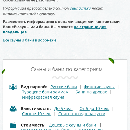
Обслуживание не разочарует.
Информация предоставлена сайтом
saunavrn.ru
носит
ознакомительный характер.
Разместить информацию с ценами, акциями, контактами
Вашей сауны или бани, Вы можете
на странице для
владельцев
Все сауны и бани в Воронеже
Сауны и бани по категориям
Вид парной:
Русские бани
|
Финские сауны
|
Турецкие бани хаммам
|
Бани на дровах
|
Инфракрасная сауна
Вместимость:
До 5 чел.
|
От 5 до 10 чел.
|
Свыше 10 чел.
|
Снять коттедж на сутки
Стоимость:
Дешевые сауны и бани
|