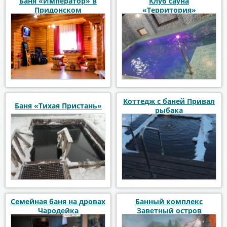
Баня «Император» в
Клуб сауна
Придонском
«Территория»
Коттедж с баней Привал
Баня «Тихая Пристань»
рыбака
Семейная баня на дровах
Банный комплекс
Чародейка
Заветный остров