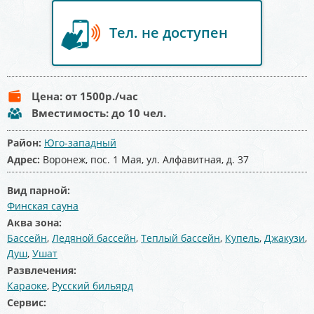
Тел. не доступен
Цена:
от 1500
р./час
Вместимость:
до 10 чел.
Район:
Юго-западный
Адрес:
Воронеж, пос. 1 Мая, ул. Алфавитная, д. 37
Вид парной:
Финская сауна
Аква зона:
Бассейн
,
Ледяной бассейн
,
Теплый бассейн
,
Купель
,
Джакузи
,
Душ
,
Ушат
Развлечения:
Караоке
,
Русский бильярд
Сервис: