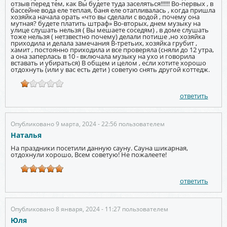
отзыв перед тем, как Вы будете туда заселяться!!!!!! Во-первых , в
бассейне вода еле теплая, баня еле отапливалась , когда пришла
хозяйка начала орать «что вы сделали с водой , почему она
мутная? будете платить штраф» Во-вторых, днем музыку на
улице слушать нельзя ( Вы мешаете соседям) , в доме слушать
тоже нельзя ( нетзвестно почему) делали потише ,но хозяйка
приходила и делала замечания В-третьих, хозяйка грубит ,
хамит , постоянно приходила и все проверяла (сняли до 12 утра,
а она заперлась в 10 - включала музыку на ухо и говорила
вставать и убираться) В общем и целом , если хотите хорошо
отдохнуть (или у вас есть дети ) советую снять другой коттедж.
ответить
Опубликовано 9 марта, 2024 - 22:56 пользователем
Наталья
На праздники посетили данную сауну. Сауна шикарная,
отдохнули хорошо, Всем советую! Не пожалеете!
ответить
Опубликовано 8 января, 2024 - 11:27 пользователем
Юля