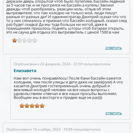
держали дверь открытой чтоб было потеплее, бассейн ледяной
за 5 часов так и не прогрелся не бассейн а купель! Звонил
дважды чтоб разобрались, реакции ноль, отзыв об этом
вытрезвителе, что там холодно не только мой, люди пишут
разные от разных дат! И одминистратар Дмитрий сказал что что
то у них сломалось и признал что бассейн холодный, сказал след
раз будет скидка! Да мы туда больше ни ногой, даже в
помещениях пришлось поднять шторы чтоб батареи открыть,
это не сауна для отдыха это вытрезвитель с ценой 1500 в чам
ответить
Опубликовано 24 февраля, 2024 - 23:59 пользователем
Елизавета
Нам вот очень понравилось! После бани бассейн кажется
холоднее, чем после улицы и дети даже не замерзли) А что
касается Дмитрия гостеприимный, очень добрый и
вежливый молодой человек на все наши вопросы с
удовольствием отвечал и все наши просьбы выполнял.
Вообщем мы в восторге и придем еще не раз)))
ответить
Опубликовано 18 ноября, 2023 - 16:06 пользователем