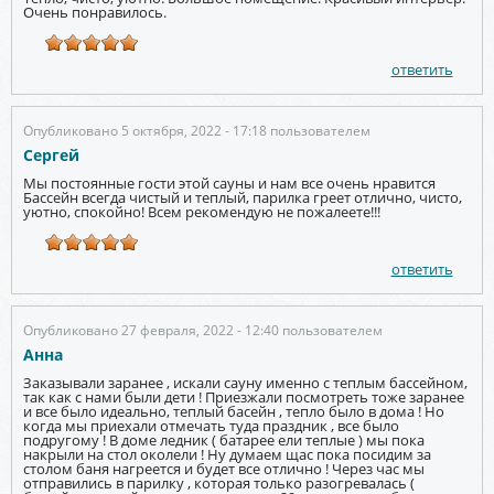
Очень понравилось.
ответить
Опубликовано 5 октября, 2022 - 17:18 пользователем
Сергей
Мы постоянные гости этой сауны и нам все очень нравится
Бассейн всегда чистый и теплый, парилка греет отлично, чисто,
уютно, спокойно! Всем рекомендую не пожалеете!!!
ответить
Опубликовано 27 февраля, 2022 - 12:40 пользователем
Анна
Заказывали заранее , искали сауну именно с теплым бассейном,
так как с нами были дети ! Приезжали посмотреть тоже заранее
и все было идеально, теплый басейн , тепло было в дома ! Но
когда мы приехали отмечать туда праздник , все было
подругому ! В доме ледник ( батарее ели теплые ) мы пока
накрыли на стол околели ! Ну думаем щас пока посидим за
столом баня нагреется и будет все отлично ! Через час мы
отправились в парилку , которая только разогревалась (