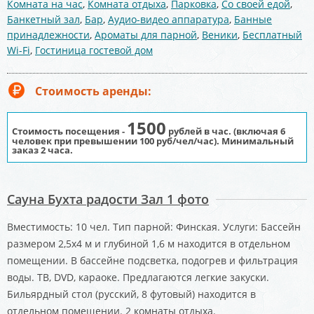
Комната на час
,
Комната отдыха
,
Парковка
,
Со своей едой
,
Банкетный зал
,
Бар
,
Аудио-видео аппаратура
,
Банные
принадлежности
,
Ароматы для парной
,
Веники
,
Бесплатный
Wi-Fi
,
Гостиница гостевой дом
Стоимость аренды:
1500
Стоимость посещения -
рублей в час. (включая 6
человек при превышении 100 руб/чел/час).
Минимальный
заказ 2 часа.
Сауна Бухта радости Зал 1 фото
Вместимость: 10 чел. Тип парной: Финская. Услуги: Бассейн
размером 2,5х4 м и глубиной 1,6 м находится в отдельном
помещении. В бассейне подсветка, подогрев и фильтрация
воды. ТВ, DVD, караоке. Предлагаются легкие закуски.
Бильярдный стол (русский, 8 футовый) находится в
отдельном помещении. 2 комнаты отдыха.