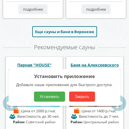
подробнее
подробнее
Еще сауны и бани в Воронеже
Рекомендуемые сауны
Баня на Донской
Сауна «Foxy» Фокси
Установить приложение
Добавьте наше приложение для быстрого доступа.
Установить
Закрыть
Цена
от 1000 р./час
Цена
от 1200 р./час
Вместимость
до 25 чел.
Вместимость
до 10 чел.
Район:
Коминтерновский
Район:
Коминтерновский
район
район