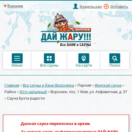
Владельцам
Добавить
Меню
Все сауны
На карте
Поиск
Главная
»
Все сауны и бани Воронежа
»
Парная
»
Финская сауна
»
Вы здесь
Район
»
Юго-западный
»
Воронеж, пос. 1 Мая, ул. Алфавитная, д. 37
»
Сауна Бухта радости
Данная сауна перенесена в архив.
За актуальность информации портал
ДАЙ ЖАРУ