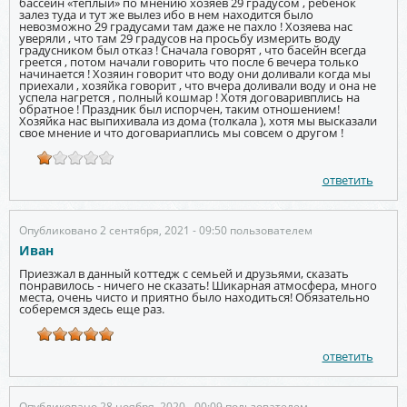
бассейн «теплый» по мнению хозяев 29 градусом , ребенок
залез туда и тут же вылез ибо в нем находится было
невозможно 29 градусами там даже не пахло ! Хозяева нас
уверяли , что там 29 градусов на просьбу измерить воду
градусником был отказ ! Сначала говорят , что басейн всегда
греется , потом начали говорить что после 6 вечера только
начинается ! Хозяин говорит что воду они доливали когда мы
приехали , хозяйка говорит , что вчера доливали воду и она не
успела нагрется , полный кошмар ! Хотя договаривплись на
обратное ! Праздник был испорчен, таким отношением!
Хозяйка нас выпихивала из дома (толкала ), хотя мы высказали
свое мнение и что договариаплись мы совсем о другом !
ответить
Опубликовано 2 сентября, 2021 - 09:50 пользователем
Иван
Приезжал в данный коттедж с семьей и друзьями, сказать
понравилось - ничего не сказать! Шикарная атмосфера, много
места, очень чисто и приятно было находиться! Обязательно
соберемся здесь еще раз.
ответить
Опубликовано 28 ноября, 2020 - 00:09 пользователем