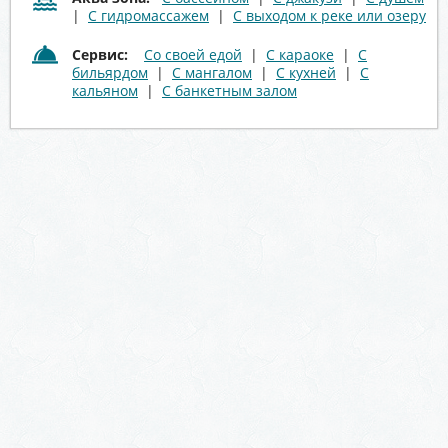
|
С гидромассажем
|
С выходом к реке или озеру
Сервис:
Со своей едой
|
С караоке
|
С
бильярдом
|
С мангалом
|
С кухней
|
С
кальяном
|
С банкетным залом