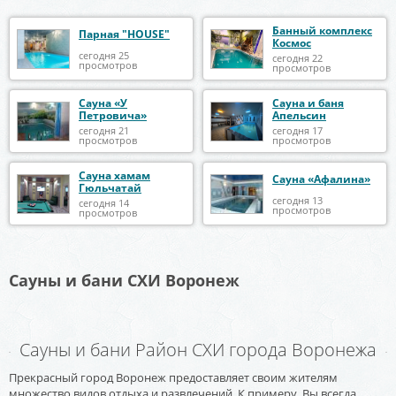
Банный комплекс
Парная "HOUSE"
Космос
сегодня 25
сегодня 22
просмотров
просмотров
Сауна «У
Сауна и баня
Петровича»
Апельсин
сегодня 21
сегодня 17
просмотров
просмотров
Сауна хамам
Сауна «Афалина»
Гюльчатай
сегодня 13
сегодня 14
просмотров
просмотров
Сауны и бани СХИ Воронеж
Сауны и бани Район СХИ города Воронежа
Прекрасный город Воронеж предоставляет своим жителям
множество видов отдыха и развлечений. К примеру, Вы всегда