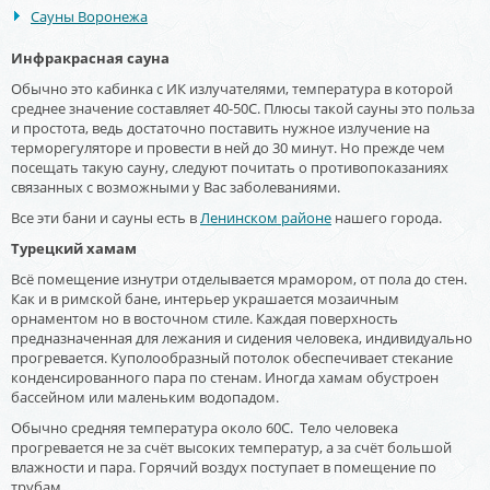
Сауны Воронежа
Инфракрасная сауна
Обычно это кабинка с ИК излучателями, температура в которой
среднее значение составляет 40-50С. Плюсы такой сауны это польза
и простота, ведь достаточно поставить нужное излучение на
терморегуляторе и провести в ней до 30 минут. Но прежде чем
посещать такую сауну, следуют почитать о противопоказаниях
связанных с возможными у Вас заболеваниями.
Все эти бани и сауны есть в
Ленинском районе
нашего города.
Турецкий хамам
Всё помещение изнутри отделывается мрамором, от пола до стен.
Как и в римской бане, интерьер украшается мозаичным
орнаментом но в восточном стиле. Каждая поверхность
предназначенная для лежания и сидения человека, индивидуально
прогревается. Куполообразный потолок обеспечивает стекание
конденсированного пара по стенам. Иногда хамам обустроен
бассейном или маленьким водопадом.
Обычно средняя температура около 60С. Тело человека
прогревается не за счёт высоких температур, а за счёт большой
влажности и пара. Горячий воздух поступает в помещение по
трубам.