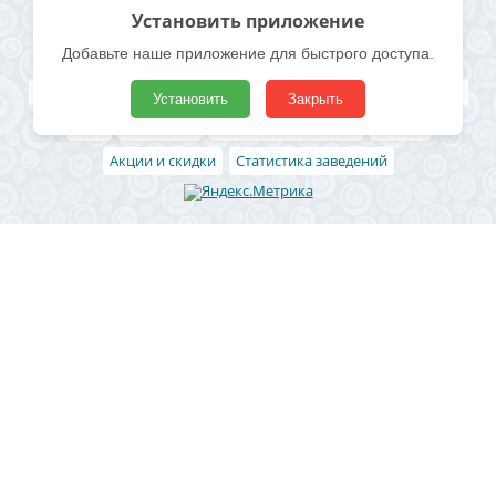
источник информации обязательна. Согласие на обработку
Установить приложение
персональных данных -
Политика конфиденциальности
Добавьте наше приложение для быстрого доступа.
Полезные ссылки
Все бани и сауны
Поиск по карте
Владельцам
Реклама
Установить
Закрыть
Блог
Архивные
Добавить заведение
Статьи
Акции и скидки
Статистика заведений
Район
Ленинский район
Левобережный район
Центральный район
Железнодорожный район
Коминтерновский район
Северный район
Советский район
Юго-западный
Отрожка
СХИ
Новая Усмань
Рамонь
Чертовицы
Ямное