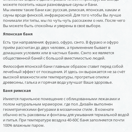
можете посетить наши разновидные сауны и бани.
Мы имеем такие бани как: русская, римская, японская, хамам и
сауны вроде финской, инфракрасной. Для того чтобы Вы лучше
понимали эти типы, мы по чуть-чуть расскажем о них. После чего
Вы можете быть спокойны и уверены в своё выборе.
Японская баня
Есть три направления: фурако, офуро, сэнто. В фурако и офуро
приём рассчитан до двух человек, а применение бывает в
домашних условиях или в частных банях. Сэнто же является
общественной баней с большой вместимостью людей.
Философия японской бани главным образом ставит перед собой
лечебный эффект от посещения. И здесь он выражается не за счёт
высокой влажности или температуры, прогретые опилки
древесины, галька и горячая вода улучшат Ваше здоровье.
Баня римская
Имеется парильное помещение с облицованными лежаками и
полом натуральным мрамором. где пол. Дизайн выполнен
геометрическими фигурами в мозаичном стиле . В комнате
обычно есть раковины и фонтаны для умывания термальной водой
и питья. При температуре воздуха 40-60С баня заполняется почти
100% влажным паром.