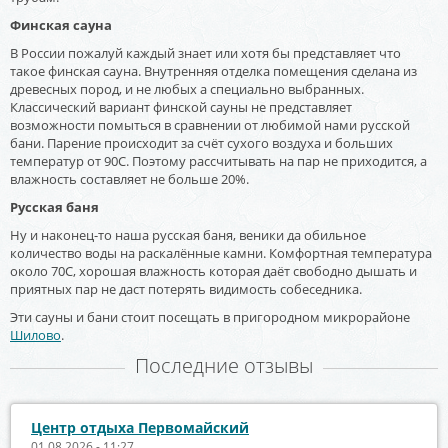
Финская сауна
В России пожалуй каждый знает или хотя бы представляет что
такое финская сауна. Внутренняя отделка помещения сделана из
древесных пород, и не любых а специально выбранных.
Классический вариант финской сауны не представляет
возможности помыться в сравнении от любимой нами русской
бани. Парение происходит за счёт сухого воздуха и больших
температур от 90С. Поэтому рассчитывать на пар не приходится, а
влажность составляет не больше 20%.
Русская баня
Ну и наконец-то наша русская баня, веники да обильное
количество воды на раскалённые камни. Комфортная температура
около 70С, хорошая влажность которая даёт свободно дышать и
приятных пар не даст потерять видимость собеседника.
Эти сауны и бани стоит посещать в пригородном микрорайоне
Шилово
.
Последние отзывы
Центр отдыха Первомайский
01.08.2026 - 11:27