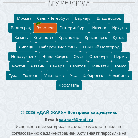
Другие города
Москва
Санкт-Петербург
Барнаул
Владивосток
Волгоград
Воронеж
Екатеринбург
Ижевск
Иркутск
Казань
Кемерово
Краснодар
Красноярск
Курск
Липецк
Набережные Челны
Нижний Новгород
Новокузнецк
Новосибирск
Омск
Оренбург
Пермь
Ростов
Рязань
Самара
Саратов
Тольятти
Томск
Тула
Тюмень
Ульяновск
Уфа
Хабаровск
Челябинск
Ярославль
© 2026 «ДАЙ ЖАРУ» Все права защищены.
E-mail:
saunarf@mail.ru
Использование материалов сайта возможно только по
согласованию с администрацией. Активная гиперссылка на