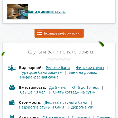
Бани финские сауны
Больше информации
Сауны и бани по категориям
Вид парной:
Русские бани
|
Финские сауны
|
Турецкие бани хаммам
|
Бани на дровах
|
Инфракрасная сауна
Вместимость:
До 5 чел.
|
От 5 до 10 чел.
|
Свыше 10 чел.
|
Снять коттедж на сутки
Стоимость:
Дешевые сауны и бани
|
Недорогие сауны и бани
|
Дорогие VIP
Аква зона:
С бассейном
|
С джакузи
|
С душем