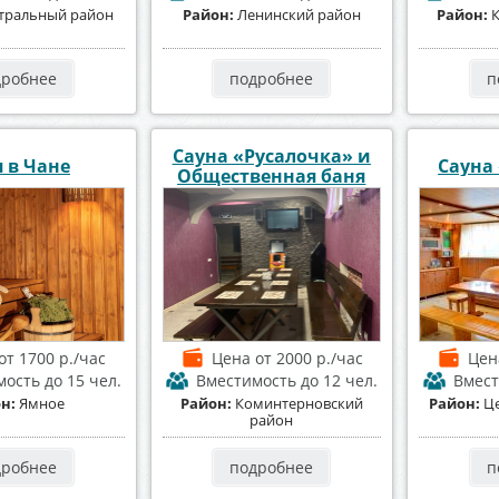
тральный район
Район:
Ленинский район
Район:
дробнее
подробнее
п
Сауна «Русалочка» и
 в Чане
Сауна
Общественная баня
от 1700 р./час
Цена
от 2000 р./час
Цен
мость
до 15 чел.
Вместимость
до 12 чел.
Вмест
он:
Ямное
Район:
Коминтерновский
Район:
Ц
район
дробнее
подробнее
п