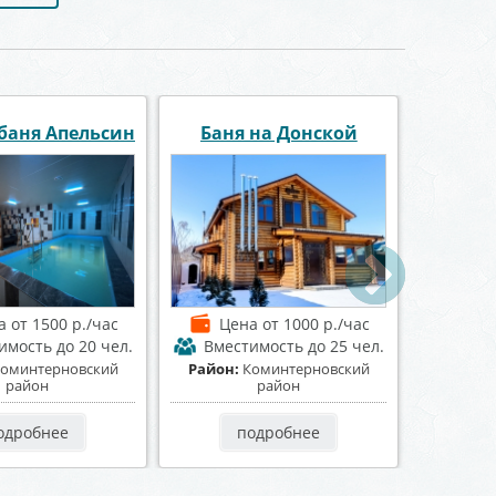
 «Афалина»
Парная "HOUSE"
Сау
а
от 1300 р./час
Цена
от 2000 р./час
Це
имость
до 15 чел.
Вместимость
до 30 чел.
Вме
Ленинский район
Район:
Советский район
Район:
Ц
одробнее
подробнее