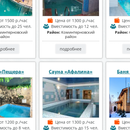
от 1500 р./час
Цена
от 1300 р./час
Цен
мость
до 25 чел.
Вместимость
до 12 чел.
Вмест
минтерновский
Район:
Коминтерновский
Район:
район
район
дробнее
подробнее
п
 «Пещера»
Сауна «Афалина»
Баня
от 1200 р./час
Цена
от 1300 р./час
Цен
мость
до 8 чел.
Вместимость
до 15 чел.
Вмест