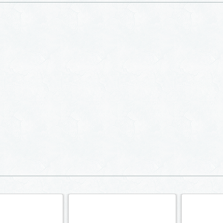
Сауна «Пещера»
Парн