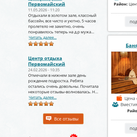
Первомайский
Район:
Цен
11.05.2026 - 11:20
Отдыхали в золотом зале, классный
бассейн, все чисто и уютно, 5 часов
по
пролетело не заметно, очень
понравилось теперь на д.р мужа
тоже будем заказывать
Читать далее...
Баня
Центр отдыха
Первомайский
24.02.2026 - 10:35
Отмечали в нижнем зале день
рождение подростка. Ребята
остались очень довольны. Почитала
некоторые отзывы-волновалась. Но
зря. Крутое место.
Читать далее...
Цена
Вмести
Рай
Все отзывы
по