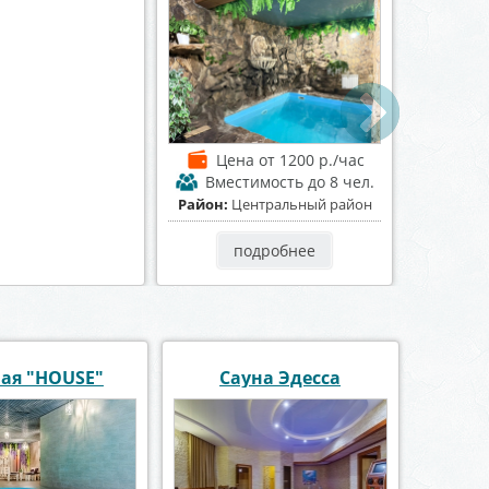
а
от 2000 р./час
Цена
от 1200 р./час
имость
до 30 чел.
Вместимость
до 8 чел.
Советский район
Район:
Центральный район
одробнее
подробнее
ая "HOUSE"
Сауна Эдесса