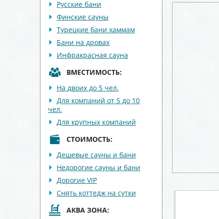
Русские бани
Финские сауны
Турецкие бани хаммам
Бани на дровах
Инфракрасная сауна
ВМЕСТИМОСТЬ:
На двоих до 5 чел.
Для компаний от 5 до 10
чел.
Для крупных компаний
СТОИМОСТЬ:
Дешевые сауны и бани
Недорогие сауны и бани
Дорогие VIP
Снять коттедж на сутки
я "HOUSE"
Сауна «Пещера»
АКВА ЗОНА: