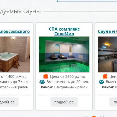
дуемые сауны
баня Апельсин
Баня на Донской
Сауна
а
от 1500 р./час
Цена
от 1000 р./час
Цен
имость
до 20 чел.
Вместимость
до 25 чел.
Вмест
оминтерновский
Район:
Коминтерновский
Район:
район
район
дробнее
подробнее
п