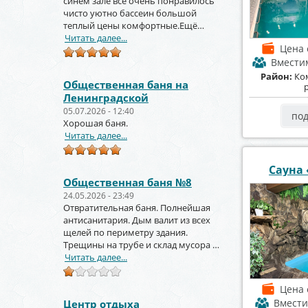
синем зале всё очень понравилось
чисто уютно бассеин большой
теплый цены комфортные.Ещё
вернёмся и не раз!!!
Читать далее...
Цена
Вмести
Район:
Ко
Общественная баня на
Ленинградской
05.07.2026 - 12:40
по
Хорошая баня.
Читать далее...
Сауна
Общественная баня №8
24.05.2026 - 23:49
Отвратительная баня. Полнейшая
антисанитария. Дым валит из всех
щелей по периметру здания.
Трещины на трубе и склад мусора за
торцом зданиями.
Читать далее...
Цена
Вмести
Центр отдыха