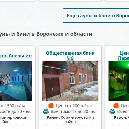
Еще сауны и бани в Вор
уны и бани в Воронеже и области
Общественная баня
Цен
аня Апельсин
№8
Пер
от 1500 р./час
Цена
от 200 р./час
Це
мость
до 20 чел.
Вместимость
до 30 чел.
Вмес
минтерновский
Район:
Коминтерновский
Район:
район
район