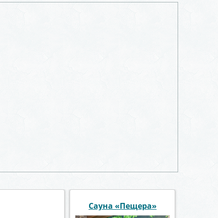
ая "HOUSE"
Сауна «Пещера»