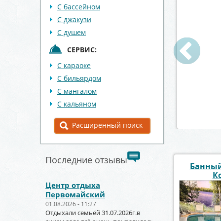
С бассейном
С джакузи
С душем
СЕРВИС:
С караоке
от 2000 р./час
Цена
от 1200 р./час
С бильярдом
мость
до 30 чел.
Вместимость
до 8 чел.
С мангалом
ветский район
Район:
Центральный район
С кальяном
робнее
подробнее
Расширенный поиск
Последние отзывы
Банный
К
Центр отдыха
Первомайский
01.08.2026 - 11:27
Отдыхали семьёй 31.07.2026г.в