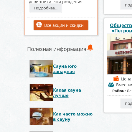
девичники, дни рождения.
по
Подробнее...
Обществ
Все акции и скидки
«Петров
Полезная информация
Сауна юго
западная
Цен
Вмести
Какая сауна
Район:
Ле
лучше
по
Как часто можно
в сауну