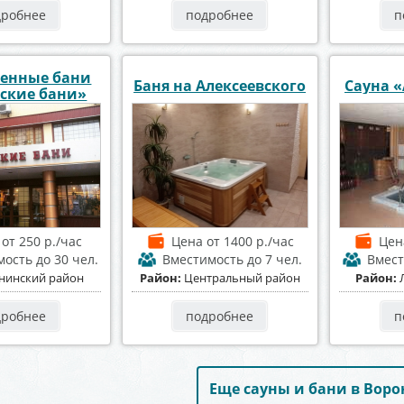
дробнее
подробнее
п
енные бани
Баня на Алексеевского
Сауна 
ские бани»
а
от 250 р./час
Цена
от 1400 р./час
Це
мость
до 30 чел.
Вместимость
до 7 чел.
Вмес
нинский район
Район:
Центральный район
Район:
дробнее
подробнее
п
Еще сауны и бани в Вор