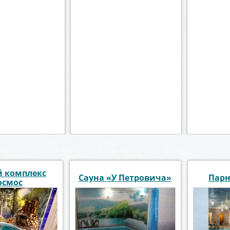
Цена
от 1200 р./час
Цен
Вместимость
до 8 чел.
Вмест
Район:
Центральный район
Район:
подробнее
п
 комплекс
Сауна «У Петровича»
Парн
осмос