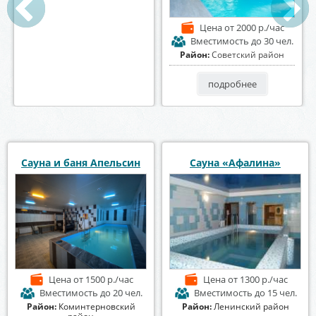
Цена
от 1500 р./час
Цена
от 2000 р./час
Вместимость
до 10 чел.
Вместимость
до 30 чел.
Район:
Северный район
Район:
Советский район
подробнее
подробнее
Сауна и баня Апельсин
Сауна «Афалина»
Цена
от 1500 р./час
Цена
от 1300 р./час
Вместимость
до 20 чел.
Вместимость
до 15 чел.
Район:
Коминтерновский
Район:
Ленинский район