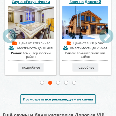
СПА комплекс СолеМио
Баня на Алексеевского
Цена
от 2500 р./час
Цена
от 1400 р./час
Вместимость
до 20 чел.
Вместимость
до 7 чел.
Район:
Центральный район
Район:
Центральный район
подробнее
подробнее
Посмотреть все рекомендуемые сауны
Ещё сауны и бани категория Дорогие VIP