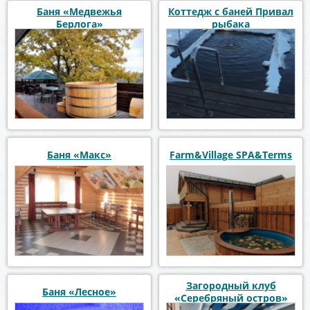
Баня «Медвежья
Коттедж с баней Привал
Берлога»
рыбака
Баня «Макс»
Farm&Village SPA&Terms
Загородный клуб
Баня «Лесное»
«Серебряный остров»