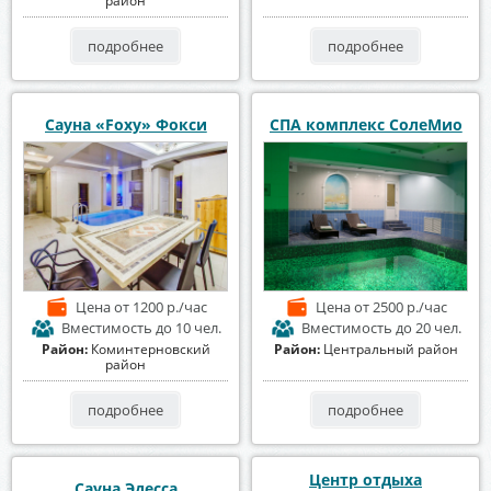
район
подробнее
подробнее
Сауна «Foxy» Фокси
СПА комплекс СолеМио
Цена
от 1200 р./час
Цена
от 2500 р./час
Вместимость
до 10 чел.
Вместимость
до 20 чел.
Район:
Коминтерновский
Район:
Центральный район
район
подробнее
подробнее
Центр отдыха
Сауна Эдесса