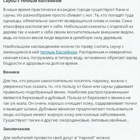
Сауны с теплым бассейном
В наше время практически в каждом городе существуют бани и
сауны. Их разнообразие просто сбивает с ног. Те, кто попадёт туда
однажды, обязательно захотят возвращаться снова и снова. Сама
атмосфера располагает к себе. Небольшие комнаты с отделкой из
дерева так и манят к себе своим восхитительным внешним видом,
ведь из покон веков люди верили в целебную силу деревьев.
Наибольшим наслаждением можно по праву считать сауну с
имеющимся в ней
теплым бассейном
. Распаренная и невероятно
нежная кожа, погружаясь в теплую воду, мгновенно обретает заряд
бодрости и здоровья на долгое время.
Веники
Для тех, кто решил самостоятельно посетить парилку, можно с
уверенностью сказать то, что пользу от бани или сауны удваивает
правильно подобранный веник. Наиболее распространенными
являются березовый и дубовый. Польза от березового веника не
так уж мала. Он очень хорошо очищает кожу, оздаравливает почки
и выводит шлаки. Дубовым веником предпочитают пользоваться
люди, которые имеют жирную кожу или кожные заболевания.
Существуют также и другие: смородиновые, липовые,хвойные...
Заключение
Для любителей провести свой досуг в "парной" можно