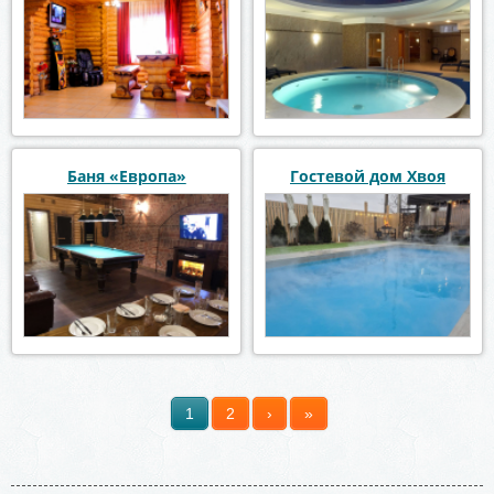
Баня «Европа»
Гостевой дом Хвоя
1
2
›
»
Страницы