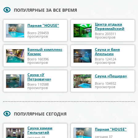
ПОПУЛЯРНЫЕ ЗА ВСЕ ВРЕМЯ
Центр отдыха
Парная "HOUSE"
Первомайский
Всего 259459
Всего 203311
просмотров
просмотров
Банный комплекс
Сауна и баня
Космос
Апельсин
Всего 160396
Всего 124124
просмотров
просмотров
Сауна «У
Сауна «Пещера»
Петровича»
Всего 104932
Всего 110588
просмотров
просмотров
ПОПУЛЯРНЫЕ СЕГОДНЯ
Сауна хамам
Парная "HOUSE"
Гюльчатай
сегодня 37
сегодня 48