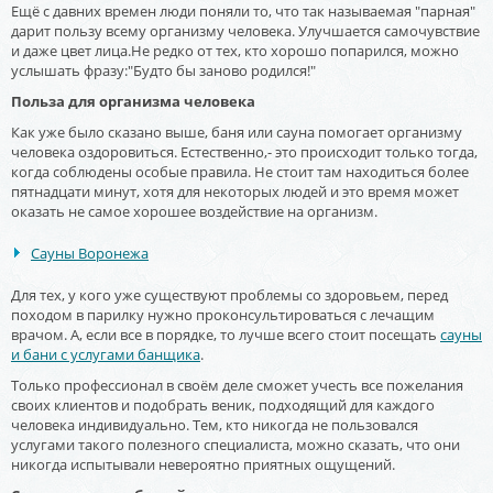
Ещё с давних времен люди поняли то, что так называемая "парная"
дарит пользу всему организму человека. Улучшается самочувствие
и даже цвет лица.Не редко от тех, кто хорошо попарился, можно
услышать фразу:"Будто бы заново родился!"
Польза для организма человека
Как уже было сказано выше, баня или сауна помогает организму
человека оздоровиться. Естественно,- это происходит только тогда,
когда соблюдены особые правила. Не стоит там находиться более
пятнадцати минут, хотя для некоторых людей и это время может
оказать не самое хорошее воздействие на организм.
Сауны Воронежа
Для тех, у кого уже существуют проблемы со здоровьем, перед
походом в парилку нужно проконсультироваться с лечащим
врачом. А, если все в порядке, то лучше всего стоит посещать
сауны
и бани с услугами банщика
.
Только профессионал в своём деле сможет учесть все пожелания
своих клиентов и подобрать веник, подходящий для каждого
человека индивидуально. Тем, кто никогда не пользовался
услугами такого полезного специалиста, можно сказать, что они
никогда испытывали невероятно приятных ощущений.