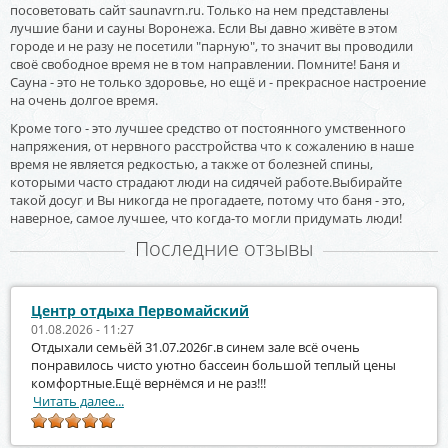
посоветовать сайт saunavrn.ru. Только на нем представлены
лучшие бани и сауны Воронежа. Если Вы давно живёте в этом
городе и не разу не посетили "парную", то значит вы проводили
своё свободное время не в том направлении. Помните! Баня и
Сауна - это не только здоровье, но ещё и - прекрасное настроение
на очень долгое время.
Кроме того - это лучшее средство от постоянного умственного
напряжения, от нервного расстройства что к сожалению в наше
время не является редкостью, а также от болезней спины,
которыми часто страдают люди на сидячей работе.Выбирайте
такой досуг и Вы никогда не прогадаете, потому что баня - это,
наверное, самое лучшее, что когда-то могли придумать люди!
Последние отзывы
Центр отдыха Первомайский
01.08.2026 - 11:27
Отдыхали семьёй 31.07.2026г.в синем зале всё очень
понравилось чисто уютно бассеин большой теплый цены
комфортные.Ещё вернёмся и не раз!!!
Читать далее...