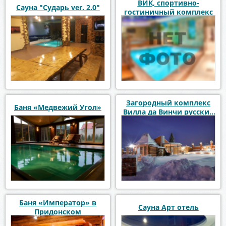
ВИК, спортивно-
Сауна "Сударь ver. 2.0"
гостиничный комплекс
Загородный комплекс
Баня «Медвежий Угол»
Вилла да Винчи русские
бани с чаном
Баня «Император» в
Сауна Арт отель
Придонском