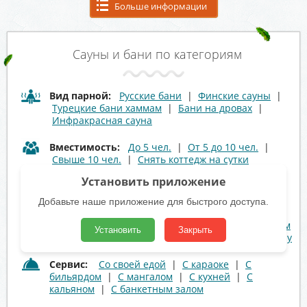
Больше информации
Сауны и бани по категориям
Вид парной:
Русские бани
|
Финские сауны
|
Турецкие бани хаммам
|
Бани на дровах
|
Инфракрасная сауна
Вместимость:
До 5 чел.
|
От 5 до 10 чел.
|
Свыше 10 чел.
|
Снять коттедж на сутки
Установить приложение
Стоимость:
Дешевые сауны и бани
|
Недорогие сауны и бани
|
Дорогие VIP
Добавьте наше приложение для быстрого доступа.
Аква зона:
С бассейном
|
С джакузи
|
С душем
Установить
Закрыть
|
С гидромассажем
|
С выходом к реке или озеру
Сервис:
Со своей едой
|
С караоке
|
С
бильярдом
|
С мангалом
|
С кухней
|
С
кальяном
|
С банкетным залом