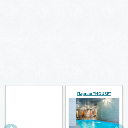
Хаммам в отеле
Парная "HOUSE"
Ямской