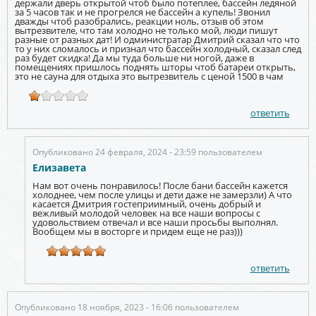
держали дверь открытой чтоб было потеплее, бассейн ледяной
за 5 часов так и не прогрелся не бассейн а купель! Звонил
дважды чтоб разобрались, реакции ноль, отзыв об этом
вытрезвителе, что там холодно не только мой, люди пишут
разные от разных дат! И одминистратар Дмитрий сказал что что
то у них сломалось и признал что бассейн холодный, сказал след
раз будет скидка! Да мы туда больше ни ногой, даже в
помещениях пришлось поднять шторы чтоб батареи открыть,
это не сауна для отдыха это вытрезвитель с ценой 1500 в чам
ответить
Опубликовано 24 февраля, 2024 - 23:59 пользователем
Елизавета
Нам вот очень понравилось! После бани бассейн кажется
холоднее, чем после улицы и дети даже не замерзли) А что
касается Дмитрия гостеприимный, очень добрый и
вежливый молодой человек на все наши вопросы с
удовольствием отвечал и все наши просьбы выполнял.
Вообщем мы в восторге и придем еще не раз)))
ответить
Опубликовано 18 ноября, 2023 - 16:06 пользователем