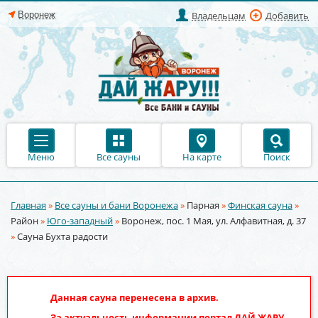
Владельцам
Добавить
Меню
Все сауны
На карте
Поиск
Главная
»
Все сауны и бани Воронежа
»
Парная
»
Финская сауна
»
Вы здесь
Район
»
Юго-западный
»
Воронеж, пос. 1 Мая, ул. Алфавитная, д. 37
»
Сауна Бухта радости
Данная сауна перенесена в архив.
За актуальность информации портал
ДАЙ ЖАРУ