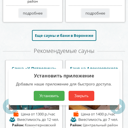
район
подробнее
подробнее
Еще сауны и бани в Воронеже
Рекомендуемые сауны
Баня на Донской
Сауна и баня Апельсин
Установить приложение
Добавьте наше приложение для быстрого доступа.
Установить
Закрыть
Цена
от 1000 р./час
Цена
от 1500 р./час
Вместимость
до 25 чел.
Вместимость
до 20 чел.
Район:
Коминтерновский
Район:
Коминтерновский