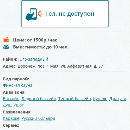
Тел. не доступен
Цена:
от 1500
р./час
Вместимость:
до 10 чел.
Район:
Юго-западный
Адрес:
Воронеж, пос. 1 Мая, ул. Алфавитная, д. 37
Вид парной:
Финская сауна
Аква зона:
Бассейн
,
Ледяной бассейн
,
Теплый бассейн
,
Купель
,
Джакузи
,
Душ
,
Ушат
Развлечения:
Караоке
,
Русский бильярд
Сервис: