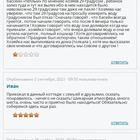
бассейн «теплый» по мнению хозяев 29 градусом , ребенок
залез туда и тут же вылез ибо в нем находится было
невозможно 29 градусами там даже не пахло ! Хозяева нас
уверяли , что там 29 градусов на просьбу измерить воду
градусником был отказ ! Сначала говорят , что басейн всегда
греется , потом начали говорить что после 6 вечера только
начинается ! Хозяин говорит что воду они доливали когда мы
приехали , хозяйка говорит , что вчера доливали воду и она не
успела нагрется , полный кошмар ! Хотя договаривплись на
обратное ! Праздник был испорчен, таким отношением!
Хозяйка нас выпихивала из дома (толкала ), хотя мы высказали
свое мнение и что договариаплись мы совсем о другом !
ответить
Опубликовано 2 сентября, 2021 - 09:50 пользователем
Иван
Приезжал в данный коттедж с семьей и друзьями, сказать
понравилось - ничего не сказать! Шикарная атмосфера, много
места, очень чисто и приятно было находиться! Обязательно
соберемся здесь еще раз.
ответить
Опубликовано 28 ноября, 2020 - 00:09 пользователем