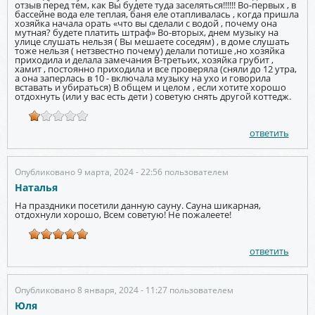
отзыв перед тем, как Вы будете туда заселяться!!!!!! Во-первых , в
бассейне вода еле теплая, баня еле отапливалась , когда пришла
хозяйка начала орать «что вы сделали с водой , почему она
мутная? будете платить штраф» Во-вторых, днем музыку на
улице слушать нельзя ( Вы мешаете соседям) , в доме слушать
тоже нельзя ( нетзвестно почему) делали потише ,но хозяйка
приходила и делала замечания В-третьих, хозяйка грубит ,
хамит , постоянно приходила и все проверяла (сняли до 12 утра,
а она заперлась в 10 - включала музыку на ухо и говорила
вставать и убираться) В общем и целом , если хотите хорошо
отдохнуть (или у вас есть дети ) советую снять другой коттедж.
ответить
Опубликовано 9 марта, 2024 - 22:56 пользователем
Наталья
На праздники посетили данную сауну. Сауна шикарная,
отдохнули хорошо, Всем советую! Не пожалеете!
ответить
Опубликовано 8 января, 2024 - 11:27 пользователем
Юля