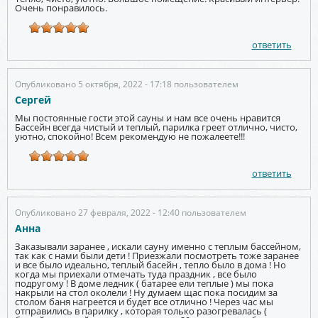
Очень понравилось.
ответить
Опубликовано 5 октября, 2022 - 17:18 пользователем
Сергей
Мы постоянные гости этой сауны и нам все очень нравится
Бассейн всегда чистый и теплый, парилка греет отлично, чисто,
уютно, спокойно! Всем рекомендую не пожалеете!!!
ответить
Опубликовано 27 февраля, 2022 - 12:40 пользователем
Анна
Заказывали заранее , искали сауну именно с теплым бассейном,
так как с нами были дети ! Приезжали посмотреть тоже заранее
и все было идеально, теплый басейн , тепло было в дома ! Но
когда мы приехали отмечать туда праздник , все было
подругому ! В доме ледник ( батарее ели теплые ) мы пока
накрыли на стол околели ! Ну думаем щас пока посидим за
столом баня нагреется и будет все отлично ! Через час мы
отправились в парилку , которая только разогревалась (