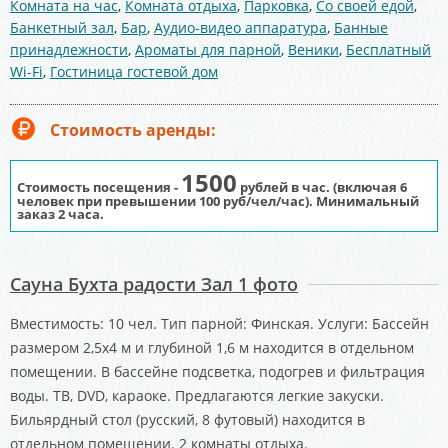
Комната на час
,
Комната отдыха
,
Парковка
,
Со своей едой
,
Банкетный зал
,
Бар
,
Аудио-видео аппаратура
,
Банные
принадлежности
,
Ароматы для парной
,
Веники
,
Бесплатный
Wi-Fi
,
Гостиница гостевой дом
Стоимость аренды:
1500
Стоимость посещения -
рублей в час. (включая 6
человек при превышении 100 руб/чел/час).
Минимальный
заказ 2 часа.
Сауна Бухта радости Зал 1 фото
Вместимость: 10 чел. Тип парной: Финская. Услуги: Бассейн
размером 2,5х4 м и глубиной 1,6 м находится в отдельном
помещении. В бассейне подсветка, подогрев и фильтрация
воды. ТВ, DVD, караоке. Предлагаются легкие закуски.
Бильярдный стол (русский, 8 футовый) находится в
отдельном помещении. 2 комнаты отдыха.