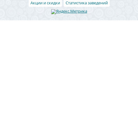
Акции и скидки
Статистика заведений
Район
Ленинский район
Левобережный район
Центральный район
Железнодорожный район
Коминтерновский район
Северный район
Советский район
Юго-западный
Отрожка
СХИ
Новая Усмань
Рамонь
Чертовицы
Ямное
Боровое
Подгорное
Придонской
Сомово
1 Мая
Бабяково
Маклок
Масловка
Репное