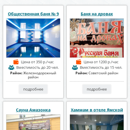
Общественная баня № 9
Баня на дровах
Цена
от 350 р./час
Цена
от 1200 р./час
Вместимость
до 20 чел.
Вместимость
до 15 чел.
Район:
Железнодорожный
Район:
Советский район
район
подробнее
подробнее
Сауна Амазонка
Хаммам в отеле Ямской