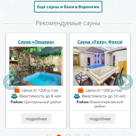
Еще сауны и бани в Воронеже
Рекомендуемые сауны
Центр отдыха
ауна «Foxy» Фокси
Сауна 
Первомайский
Цена
от 1200 р./час
Цена
от 1100 р./час
Ц
Вместимость
до 10 чел.
Вместимость
до 15 чел.
Вм
айон:
Коминтерновский
Район:
Советский район
Район:
Л
район
подробнее
подробнее