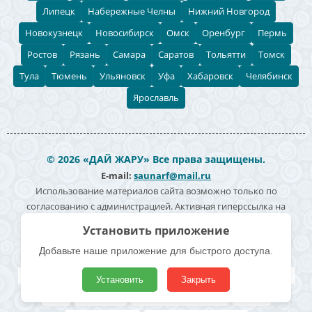
Липецк
Набережные Челны
Нижний Новгород
Новокузнецк
Новосибирск
Омск
Оренбург
Пермь
Ростов
Рязань
Самара
Саратов
Тольятти
Томск
Тула
Тюмень
Ульяновск
Уфа
Хабаровск
Челябинск
Ярославль
© 2026 «ДАЙ ЖАРУ» Все права защищены.
E-mail:
saunarf@mail.ru
Использование материалов сайта возможно только по
согласованию с администрацией. Активная гиперссылка на
источник информации обязательна. Согласие на обработку
персональных данных -
Политика конфиденциальности
Полезные ссылки
Все бани и сауны
Поиск по карте
Владельцам
Реклама
Блог
Архивные
Добавить заведение
Статьи