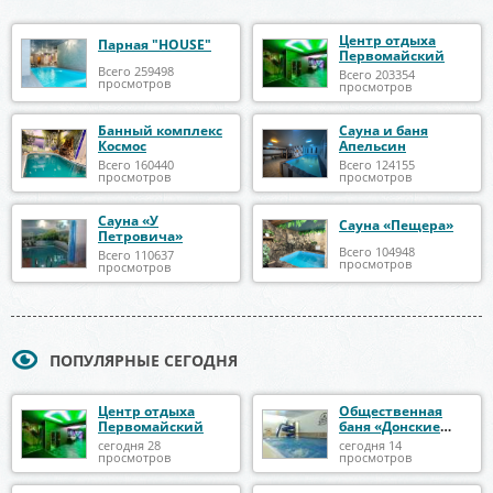
Центр отдыха
Парная "HOUSE"
Первомайский
Всего 259498
Всего 203354
просмотров
просмотров
Банный комплекс
Сауна и баня
Космос
Апельсин
Всего 160440
Всего 124155
просмотров
просмотров
Сауна «У
Сауна «Пещера»
Петровича»
Всего 104948
Всего 110637
просмотров
просмотров
ПОПУЛЯРНЫЕ СЕГОДНЯ
Центр отдыха
Общественная
Первомайский
баня «Донские
бани»
сегодня 28
сегодня 14
просмотров
просмотров