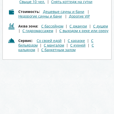
Свыше 10 чел.
|
Снять коттедж на сутки
Стоимость:
Дешевые сауны и бани
|
Недорогие сауны и бани
|
Дорогие VIP
Аква зона:
С бассейном
|
С джакузи
|
С душем
|
С гидромассажем
|
С выходом к реке или озеру
Сервис:
Со своей едой
|
С караоке
|
С
бильярдом
|
С мангалом
|
С кухней
|
С
кальяном
|
С банкетным залом