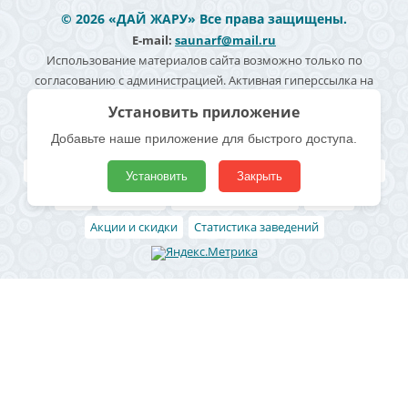
© 2026 «ДАЙ ЖАРУ» Все права защищены.
E-mail:
saunarf@mail.ru
Использование материалов сайта возможно только по
согласованию с администрацией. Активная гиперссылка на
источник информации обязательна. Согласие на обработку
Установить приложение
персональных данных -
Политика конфиденциальности
Добавьте наше приложение для быстрого доступа.
Полезные ссылки
Все бани и сауны
Поиск по карте
Владельцам
Реклама
Установить
Закрыть
Блог
Архивные
Добавить заведение
Статьи
Акции и скидки
Статистика заведений
Район
Ленинский район
Левобережный район
Центральный район
Железнодорожный район
Коминтерновский район
Северный район
Советский район