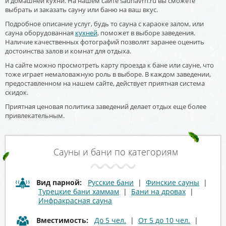
и домашней кухни. На нашем сайте saunavrn.ru вы сможете
выбрать и заказать сауну или баню на ваш вкус.
Подробное описание услуг, будь то сауна с караоке залом, или
сауна оборудованная
кухней
, поможет в выборе заведения.
Наличие качественных фотографий позволят заранее оценить
достоинства залов и комнат для отдыха.
На сайте можно просмотреть карту проезда к бане или сауне, что
тоже играет немаловажную роль в выборе. В каждом заведении,
предоставленном на нашем сайте, действует приятная система
скидок.
Приятная ценовая политика заведений делает отдых еще более
привлекательным.
Сауны и бани по категориям
Вид парной:
Русские бани
|
Финские сауны
|
Турецкие бани хаммам
|
Бани на дровах
|
Инфракрасная сауна
Вместимость:
До 5 чел.
|
От 5 до 10 чел.
|