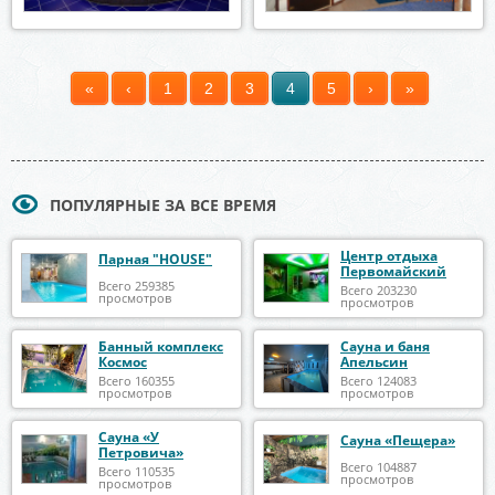
«
‹
1
2
3
4
5
›
»
Страницы
ПОПУЛЯРНЫЕ ЗА ВСЕ ВРЕМЯ
Центр отдыха
Парная "HOUSE"
Первомайский
Всего 259385
Всего 203230
просмотров
просмотров
Банный комплекс
Сауна и баня
Космос
Апельсин
Всего 160355
Всего 124083
просмотров
просмотров
Сауна «У
Сауна «Пещера»
Петровича»
Всего 104887
Всего 110535
просмотров
просмотров