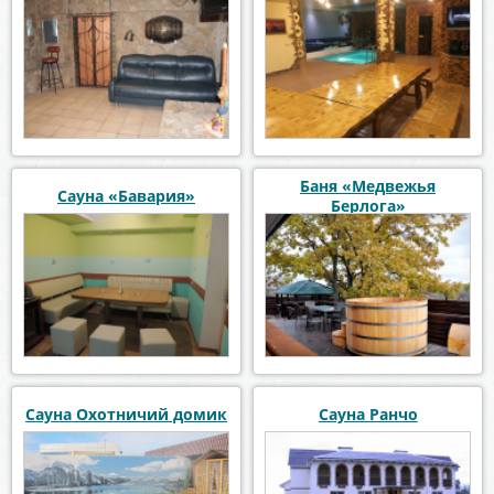
Баня «Медвежья
Сауна «Бавария»
Берлога»
Сауна Охотничий домик
Сауна Ранчо