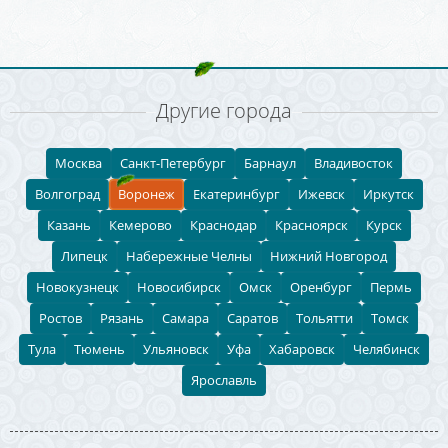
Другие города
Москва
Санкт-Петербург
Барнаул
Владивосток
Волгоград
Воронеж
Екатеринбург
Ижевск
Иркутск
Казань
Кемерово
Краснодар
Красноярск
Курск
Липецк
Набережные Челны
Нижний Новгород
Новокузнецк
Новосибирск
Омск
Оренбург
Пермь
Ростов
Рязань
Самара
Саратов
Тольятти
Томск
Тула
Тюмень
Ульяновск
Уфа
Хабаровск
Челябинск
Ярославль