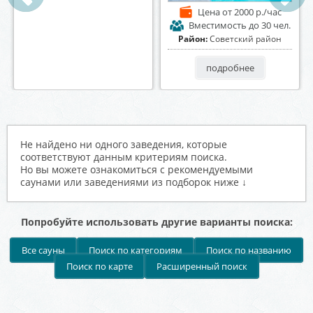
Цена
от 1200 р./час
Цена
от 2000 р./час
Вместимость
до 8 чел.
Вместимость
до 30 чел.
Район:
Центральный район
Район:
Советский район
подробнее
подробнее
Не найдено ни одного заведения, которые
соответствуют данным критериям поиска.
Но вы можете ознакомиться с рекомендуемыми
саунами или заведениями из подборок ниже ↓
Попробуйте использовать другие варианты поиска:
Все сауны
Поиск по категориям
Поиск по названию
Поиск по карте
Расширенный поиск