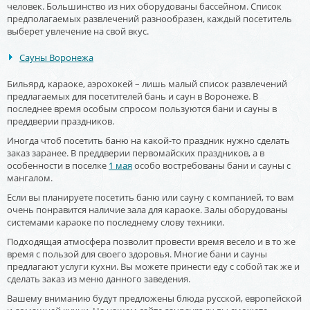
человек. Большинство из них оборудованы бассейном. Список
предполагаемых развлечений разнообразен, каждый посетитель
выберет увлечение на свой вкус.
Сауны Воронежа
Бильярд, караоке, аэрохокей – лишь малый список развлечений
предлагаемых для посетителей бань и саун в Воронеже. В
последнее время особым спросом пользуются бани и сауны в
преддверии праздников.
Иногда чтоб посетить баню на какой-то праздник нужно сделать
заказ заранее. В преддверии первомайских праздников, а в
особенности в поселке
1 мая
особо востребованы бани и сауны с
мангалом.
Если вы планируете посетить баню или сауну с компанией, то вам
очень понравится наличие зала для караоке. Залы оборудованы
системами караоке по последнему слову техники.
Подходящая атмосфера позволит провести время весело и в то же
время с пользой для своего здоровья. Многие бани и сауны
предлагают услуги кухни. Вы можете принести еду с собой так же и
сделать заказ из меню данного заведения.
Вашему вниманию будут предложены блюда русской, европейской