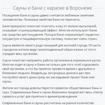
Сауны и бани с караоке в Воронеже
Посещение бани и сауны давно считается любимым занятием
человечества. Полезные свойства бани не перечесть.
Баня прекрасно помогает очистить кожу от мелких высыпаний,
оказывает отшелушивающий эффект. Многие используют баню
как средство для похудения. Поход в баню нормализует сердечно –
сосудистую и пищеварительную систему, помогает снять стресс.
Сауна является своего рода панацеей для жителей города. Отчасти
городские жители ведут малоподвижный образ жизни, от этого
страдает весь организм.
Сауна помогает направить работу организма в нормальное русло.
Многие ходят в сауну и баню не только для того чтоб оздоровить
свой организм, а что бы приятно провести время с друзьями и
близкими людьми. Владельцы загородных домов и дач при
постройке своего дома сразу же закладывали проект бани или
сауны.
Жители же города довольствуются сервисом общественных бань и
саун. Современные бани и сауны Воронежа предлагают весь спектр
сервиса и услуг для приятного времяпровождения.
Современные бани и сауны рассчитаны на разное количество