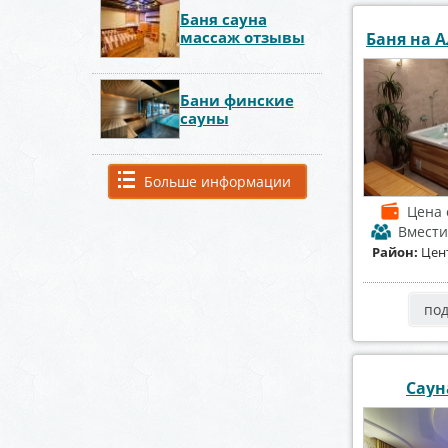
Баня сауна
массаж отзывы
Баня на А
Бани финские
сауны
Больше информации
Цена
Вмест
Район:
Цен
по
Саун