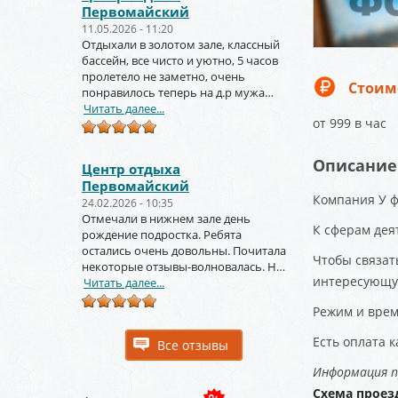
Первомайский
11.05.2026 - 11:20
Отдыхали в золотом зале, классный
бассейн, все чисто и уютно, 5 часов
пролетело не заметно, очень
Стоим
понравилось теперь на д.р мужа
тоже будем заказывать
Читать далее...
от 999 в час
Описание
Центр отдыха
Первомайский
Компания У ф
24.02.2026 - 10:35
Отмечали в нижнем зале день
К сферам дея
рождение подростка. Ребята
остались очень довольны. Почитала
Чтобы связат
некоторые отзывы-волновалась. Но
интересующу
зря. Крутое место.
Читать далее...
Режим и врем
Есть оплата 
Все отзывы
Информация п
Схема проез