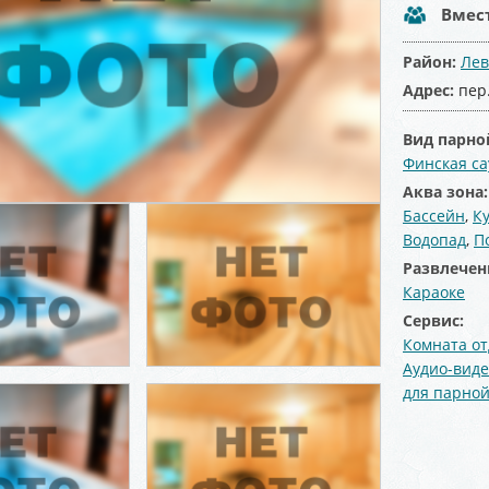
Вмес
Район:
Лев
Адрес:
пер
Вид парно
Финская са
Аква зона
Бассейн
,
К
Водопад
,
П
Развлечен
Караоке
Сервис:
Комната о
Аудио-виде
для парно