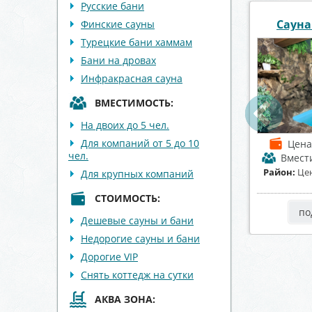
Русские бани
 «Пещера»
Сауна Эдесса
Парна
Финские сауны
Турецкие бани хаммам
Бани на дровах
Инфракрасная сауна
ВМЕСТИМОСТЬ:
На двоих до 5 чел.
Для компаний от 5 до 10
от 1200 р./час
Цена
от 600 р./час
Цен
чел.
имость
до 8 чел.
Вместимость
до 12 чел.
Вмест
тральный район
Район:
Коминтерновский
Район:
С
Для крупных компаний
район
СТОИМОСТЬ:
робнее
подробнее
по
Дешевые сауны и бани
Недорогие сауны и бани
Дорогие VIP
Снять коттедж на сутки
АКВА ЗОНА: