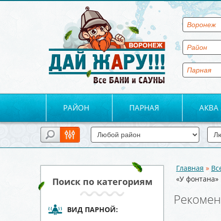
РАЙОН
ПАРНАЯ
АКВА
Главная
»
Вс
Вы здесь
«У фонтана»
Поиск по категориям
Рекомен
ВИД ПАРНОЙ: