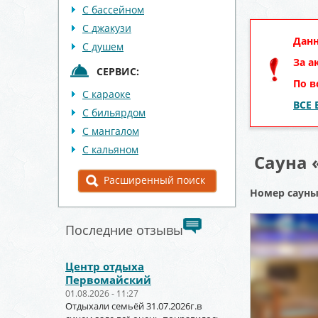
С бассейном
С джакузи
Данн
С душем
За а
СЕРВИС:
По в
С караоке
ВСЕ
С бильярдом
С мангалом
С кальяном
Сауна 
Расширенный поиск
Номер саун
Последние отзывы
Центр отдыха
Первомайский
01.08.2026 - 11:27
Отдыхали семьёй 31.07.2026г.в