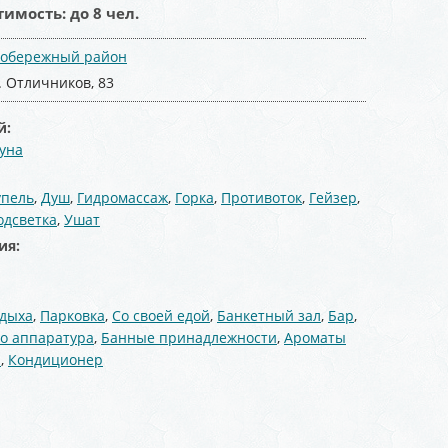
тимость:
до 8 чел.
обережный район
. Отличников, 83
й:
уна
:
упель
,
Душ
,
Гидромассаж
,
Горка
,
Противоток
,
Гейзер
,
одсветка
,
Ушат
ия:
тдыха
,
Парковка
,
Со своей едой
,
Банкетный зал
,
Бар
,
о аппаратура
,
Банные принадлежности
,
Ароматы
й
,
Кондиционер