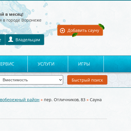
ей в месяц!
я в городе Воронеже
Для владельцев:
Добавить сауну
е
Владельцам
СЕРВИС
УСЛУГИ
ИГРЫ
вобережный район
»
пер. Отличников, 83
»
Сауна