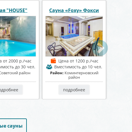
тр отдыха
Баня на Донской
Сауна 
вомайский
а
от 1100 р./час
Цена
от 1000 р./час
Це
имость
до 15 чел.
Вместимость
до 25 чел.
Вмес
Советский район
Район:
Коминтерновский
Район:
район
одробнее
подробнее
ые сауны