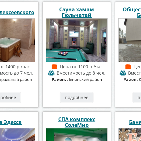
Сауна хамам
Общес
лексеевского
Гюльчатай
Б
от 1400 р./час
Цена
от 1100 р./час
Це
имость
до 7 чел.
Вместимость
до 8 чел.
Вмес
тральный район
Район:
Ленинский район
Район:
дробнее
подробнее
п
СПА комплекс
а Эдесса
Баня
СолеМио