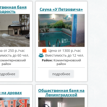
твенная баня
Сауна «У Петровича»
одрость
на
от 250 р./час
Цена
от 1300 р./час
тимость
до 60 чел.
Вместимость
до 12 чел.
Коминтерновский
Район:
Коминтерновский
район
район
одробнее
подробнее
Общественная баня на
 на дровах
Ленинградской