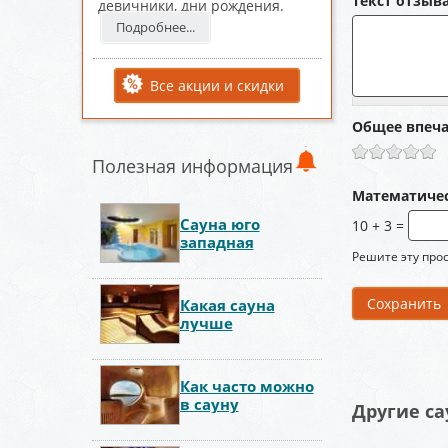
Текст отзыв
девичники, дни рождения.
Подробнее...
Все акции и скидки
Общее впеч
Полезная информация
Математиче
Сауна юго
10 + 3 =
западная
Решите эту прос
Какая сауна
лучше
Как часто можно
в сауну
Другие са