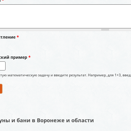
а
*
атление
*
ский пример
*
тую математическую задачу и введите результат. Например, для 1+3, введ
уны и бани в Воронеже и области