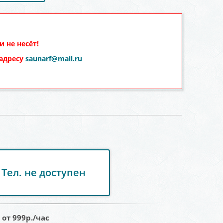
 не несёт!
 адресу
saunarf@mail.ru
Тел. не доступен
:
от 999
р./час