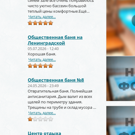
синем зале всё очень понравилось
чисто уютно бассеин большой
теплый цены комфортные.Ещё
вернёмся и не раз!!!
Читать далее...
Общественная баня на
Ленинградской
05.07.2026 - 12:40
Хорошая баня.
Читать далее...
Общественная баня №8
24.05.2026 - 23:49
Отвратительная баня. Полнейшая
антисанитария. Дым валит из всех
щелей по периметру здания.
Трещины на трубе и склад мусора за
торцом зданиями.
Читать далее...
Центр отдыха