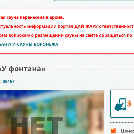
ая сауна перенесена в архив.
ктуальность информации портал
ДАЙ ЖАРУ
ответственности
сем вопросам о размещении сауны на сайте обращаться по
 БАНИ И САУНЫ ВОРОНЕЖА
«У фонтана»
ы:
36157
Цена