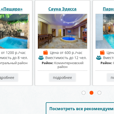
Цен
я "HOUSE"
Сауна «Foxy» Фокси
Пер
а
от 2000 р./час
Цена
от 1200 р./час
Цен
имость
до 30 чел.
Вместимость
до 10 чел.
Вмест
оветский район
Район:
Коминтерновский
Район:
район
дробнее
подробнее
п
Посмотреть все рекомендуем