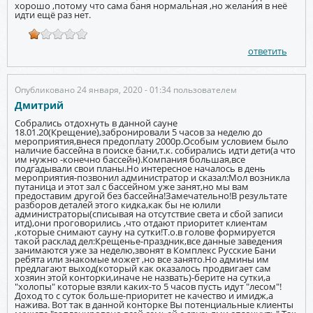
хорошо ,потому что сама баня нормальная ,но желания в неё
идти ещё раз нет.
ответить
Опубликовано 24 января, 2020 - 01:34 пользователем
Дмитрий
Собрались отдохнуть в данной сауне
18.01.20(Крещение),забронировали 5 часов за неделю до
мероприятия,внеся предоплату 2000р.Особым условием было
наличие бассейна в поиске бани,т.к. собирались идти дети(а что
им нужно -конечно бассейн).Компания большая,все
подгадывали свои планы.Но интересное началось в день
мероприятия-позвонил администратор и сказал:Мол возникла
путаница и этот зал с бассейном уже занят,но мы вам
предоставим другой без бассейна!Замечательно!В результате
разборов деталей этого кидка,как бы не юлили
администраторы(списывая на отсутствие света и сбой записи
итд),они проговорились ,что отдают приоритет клиентам
,которые снимают сауну на сутки!Т.о.в голове формируется
такой расклад дел:Крещенье-праздник,все данные заведения
занимаются уже за неделю,звонят в Комплекс Русские Бани
ребята или знакомые может ,но все занято.Но админы им
предлагают выход(который как оказалось продвигает сам
хозяин этой конторки,иначе не назвать)-берите на сутки,а
"холопы" которые взяли каких-то 5 часов пусть идут "лесом"!
Доход то с суток больше-приоритет не качество и имидж,а
нажива. Вот так в данной конторке Вы потенциальные клиенты