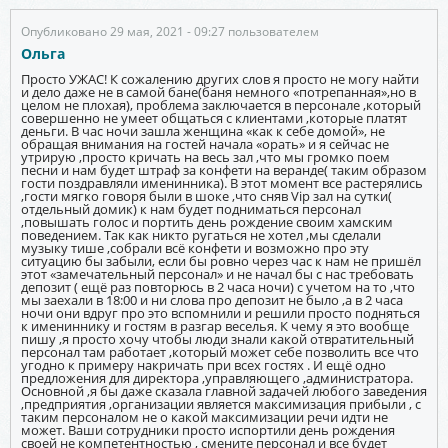
Опубликовано 29 мая, 2021 - 09:27 пользователем
Ольга
Просто УЖАС! К сожалению других слов я просто не могу найти
и дело даже не в самой бане(баня немного «потрепанная»,но в
целом не плохая), проблема заключается в персонале ,который
совершенно не умеет общаться с клиентами ,которые платят
деньги. В час ночи зашла женщина «как к себе домой», не
обращая внимания на гостей начала «орать» и я сейчас не
утрирую ,просто кричать на весь зал ,что мы громко поем
песни и нам будет штраф за конфети на веранде( таким образом
гости поздравляли именинника). В этот момент все растерялись
,гости мягко говоря были в шоке ,что сняв Vip зал на сутки(
отдельный домик) к нам будет подниматься персонал
,повышать голос и портить день рождение своим хамским
поведением. Так как никто ругаться не хотел ,мы сделали
музыку тише ,собрали всё конфети и возможно про эту
ситуацию бы забыли, если бы ровно через час к нам не пришёл
этот «замечательный персонал» и не начал бы с нас требовать
депозит ( ещё раз повторюсь в 2 часа ночи) с учетом на то ,что
мы заехали в 18:00 и ни слова про депозит не было ,а в 2 часа
ночи они вдруг про это вспомнили и решили просто подняться
к имениннику и гостям в разгар веселья. К чему я это вообще
пишу ,я просто хочу чтобы люди знали какой отвратительный
персонал там работает ,который может себе позволить все что
угодно к примеру накричать при всех гостях . И ещё одно
предложения для директора ,управляющего ,администратора.
Основной ,я бы даже сказала главной задачей любого заведения
,предприятия ,организации является максимизация прибыли , с
таким персоналом не о какой максимизации речи идти не
может. Ваши сотрудники просто испортили день рождения
своей не компетентностью , смените персонал и все будет