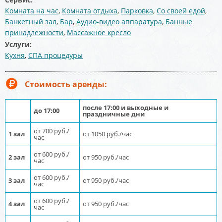
Комната на час
,
Комната отдыха
,
Парковка
,
Со своей едой
,
Банкетный зал
,
Бар
,
Аудио-видео аппаратура
,
Банные
принадлежности
,
Массажное кресло
Услуги:
Кухня
,
СПА процедуры
Стоимость аренды:
после 17:00 и выходные и
до 17:00
праздничные дни
от 700 руб./
1 зал
от 1050 руб./час
час
от 600 руб./
2 зал
от 950 руб./час
час
от 600 руб./
3 зал
от 950 руб./час
час
от 600 руб./
4 зал
от 950 руб./час
час