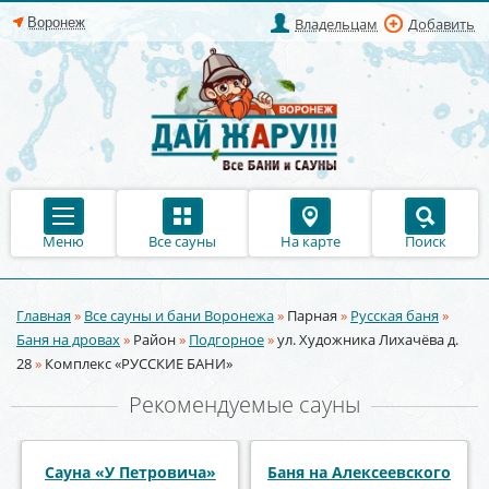
Владельцам
Добавить
Меню
Все сауны
На карте
Поиск
Главная
»
Все сауны и бани Воронежа
»
Парная
»
Русская баня
»
Вы здесь
Баня на дровах
»
Район
»
Подгорное
»
ул. Художника Лихачёва д.
28
»
Комплекс «РУССКИЕ БАНИ»
Рекомендуемые сауны
Центр отдыха
Баня на Донской
Первомайский