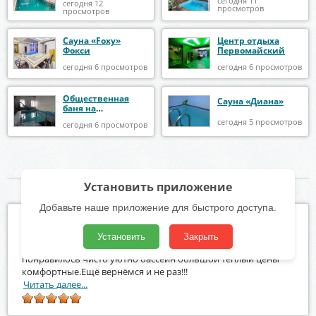
сегодня 11
сегодня 12
просмотров
просмотров
Сауна «Foxy»
Центр отдыха
Фокси
Первомайский
сегодня 6 просмотров
сегодня 6 просмотров
Общественная
Сауна «Диана»
баня на
Ленинградской
сегодня 5 просмотров
сегодня 6 просмотров
Последние отзывы
Установить приложение
Добавьте наше приложение для быстрого доступа.
Центр отдыха Первомайский
01.08.2026 - 11:27
Установить
Закрыть
Отдыхали семьёй 31.07.2026г.в синем зале всё очень
понравилось чисто уютно бассеин большой теплый цены
комфортные.Ещё вернёмся и не раз!!!
Читать далее...