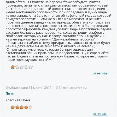
занимаетесь -О туалете на первом этаже забудьте, унитаз
протекает, из-за чего с каждым смывом там образуется новый
бассейн) -Бильярд, который должен стать плюсом заведения
имеет необычную особенность, при попадании в лунку шары
из нее выпадают и бьются прямо об кафельный пол, за который
придется заплатить -Если же вы все же мазохист, и решите
посетить данное заведение, по приезде, обязательно потратьте
час своего времени(за которое вы платите), что бы тщательно
профотографировать каждый уголок!!! Ведь в противном случае
вас ждет большое разочарование, когда вы решите забрать
свой залог, который у нас, к слову, составлял 15 000 рублей и
нам не вернули ни копейки. “Дружелюбный персонал”
обязательно найдет к чему придраться, а доказывать вам будет
нечем, даже если вы не виноваты и ничего не ломали:)
-Отчетных документов, которые бы пригодились для
отстаивания ваших прав, вам не предоставят. -Ну и ещё знайте,
что вы будете спать на постельном белье, которое не стирали
после предыдущих гостей ^_^
ответить
Опубликовано 31 марта, 2017 - 10:21 пользователем
Петя
Классная сауна
ответить