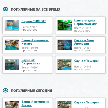
ПОПУЛЯРНЫЕ ЗА ВСЕ ВРЕМЯ
Центр отдыха
Парная "HOUSE"
Первомайский
Всего 259470
Всего 203317
просмотров
просмотров
Банный комплекс
Сауна и баня
Космос
Апельсин
Всего 160408
Всего 124131
просмотров
просмотров
Сауна «У
Сауна «Пещера»
Петровича»
Всего 104943
Всего 110594
просмотров
просмотров
ПОПУЛЯРНЫЕ СЕГОДНЯ
Банный комплекс
Сауна «Пещера»
Космос