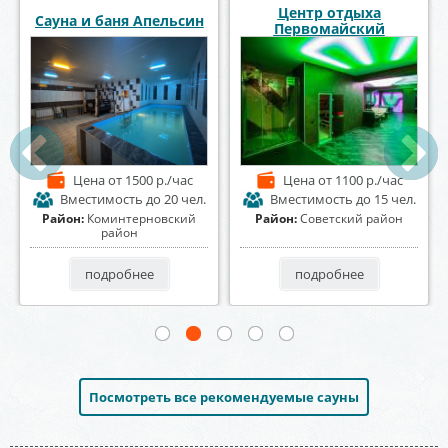
Сауна «Foxy» Фокси
Баня на Алексеевского
Цена
от 1200 р./час
Цена
от 1400 р./час
Вместимость
до 10 чел.
Вместимость
до 7 чел.
Район:
Коминтерновский
Район:
Центральный район
район
подробнее
подробнее
Посмотреть все рекомендуемые сауны