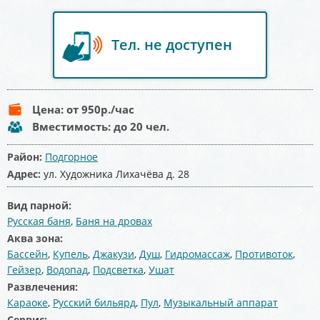
Тел. не доступен
Цена:
от 950
р./час
Вместимость:
до 20 чел.
Район:
Подгорное
Адрес:
ул. Художника Лихачёва д. 28
Вид парной:
Русская баня
,
Баня на дровах
Аква зона:
Бассейн
,
Купель
,
Джакузи
,
Душ
,
Гидромассаж
,
Противоток
,
Гейзер
,
Водопад
,
Подсветка
,
Ушат
Развлечения:
Караоке
,
Русский бильярд
,
Пул
,
Музыкальный аппарат
Сервис: