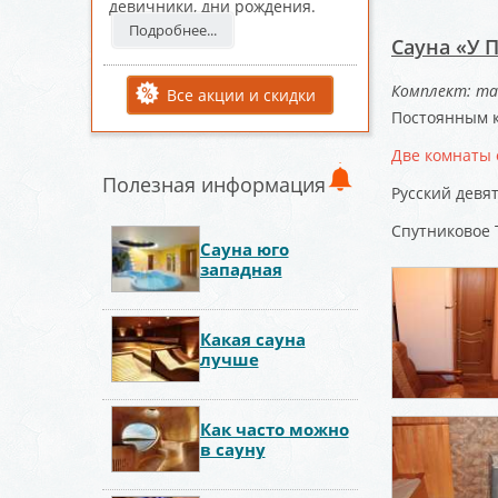
девичники, дни рождения.
Подробнее...
Сауна «У 
Комплект: та
Все акции и скидки
Постоянным к
Две комнаты 
Полезная информация
Русский девя
Спутниковое 
Сауна юго
западная
Какая сауна
лучше
Как часто можно
в сауну