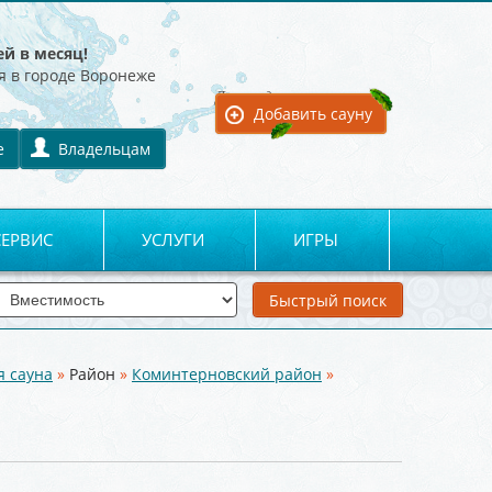
ей в месяц!
я в городе Воронеже
Для владельцев:
Добавить сауну
е
Владельцам
СЕРВИС
УСЛУГИ
ИГРЫ
я сауна
»
Район
»
Коминтерновский район
»