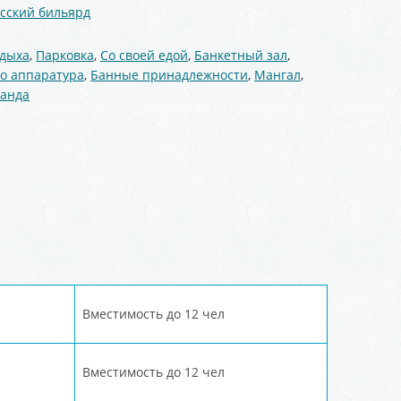
усский бильярд
тдыха
,
Парковка
,
Со своей едой
,
Банкетный зал
,
о аппаратура
,
Банные принадлежности
,
Мангал
,
ранда
Вместимость до 12 чел
Вместимость до 12 чел