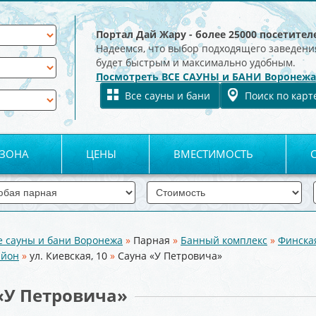
Портал Дай Жару - более 25000 посетител
Надеемся, что выбор подходящего заведени
будет быстрым и максимально удобным.
Посмотреть ВСЕ САУНЫ и БАНИ Воронежа
Все сауны и бани
Поиск по карт
 ЗОНА
ЦЕНЫ
ВМЕСТИМОСТЬ
е сауны и бани Воронежа
»
Парная
»
Банный комплекс
»
Финска
айон
»
ул. Киевская, 10
»
Сауна «У Петровича»
«У Петровича»