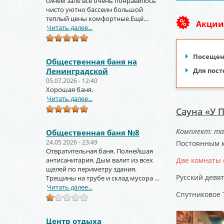
синем зале всё очень понравилось
чисто уютно бассеин большой
теплый цены комфортные.Ещё
Акции
вернёмся и не раз!!!
Читать далее...
Посещени
Общественная баня на
Ленинградской
Для пост
05.07.2026 - 12:40
Хорошая баня.
Читать далее...
Сауна «У 
Комплект: та
Общественная баня №8
24.05.2026 - 23:49
Постоянным к
Отвратительная баня. Полнейшая
антисанитария. Дым валит из всех
Две комнаты 
щелей по периметру здания.
Русский девя
Трещины на трубе и склад мусора за
торцом зданиями.
Читать далее...
Спутниковое 
Центр отдыха