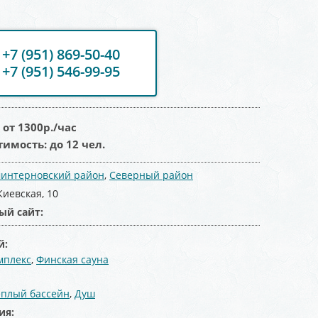
+7 (951) 869-50-40
+7 (951) 546-99-95
:
от 1300
р./час
тимость:
до 12 чел.
интерновский район
,
Северный район
Киевская, 10
ый сайт:
й:
мплекс
,
Финская сауна
:
еплый бассейн
,
Душ
ия: