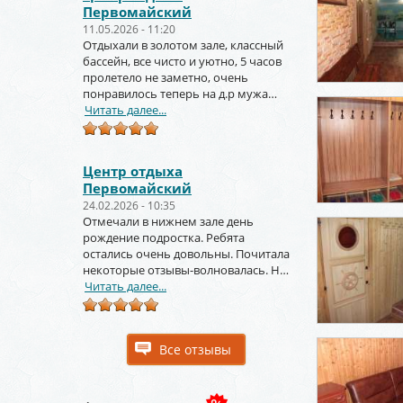
Первомайский
11.05.2026 - 11:20
Отдыхали в золотом зале, классный
бассейн, все чисто и уютно, 5 часов
пролетело не заметно, очень
понравилось теперь на д.р мужа
тоже будем заказывать
Читать далее...
Центр отдыха
Первомайский
24.02.2026 - 10:35
Отмечали в нижнем зале день
рождение подростка. Ребята
остались очень довольны. Почитала
некоторые отзывы-волновалась. Но
зря. Крутое место.
Читать далее...
Все отзывы