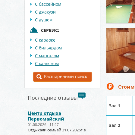
С бассейном
С джакузи
С душем
СЕРВИС:
С караоке
С бильярдом
С мангалом
С кальяном
Расширенный поиск
Стоим
Последние отзывы
Зал 1
Центр отдыха
Первомайский
01.08.2026 - 11:27
Зал 2
Отдыхали семьёй 31.07.2026г.в