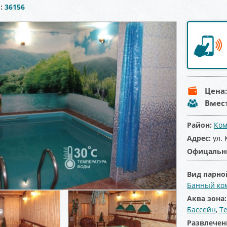
ы:
36156
Цена
Вмес
Район:
Ком
Адрес:
ул. 
Офицальн
Вид парно
Банный ко
Аква зона
Бассейн
,
Т
Развлечен