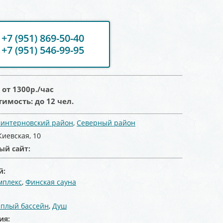
+7 (951) 869-50-40
+7 (951) 546-99-95
:
от 1300
р./час
тимость:
до 12 чел.
интерновский район
,
Северный район
Киевская, 10
ый сайт:
й:
мплекс
,
Финская сауна
:
еплый бассейн
,
Душ
ия: