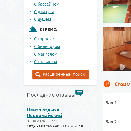
С бассейном
С джакузи
С душем
СЕРВИС:
С караоке
С бильярдом
С мангалом
С кальяном
Расширенный поиск
Стоим
Последние отзывы
Зал 1
Центр отдыха
Первомайский
01.08.2026 - 11:27
Зал 2
Отдыхали семьёй 31.07.2026г.в