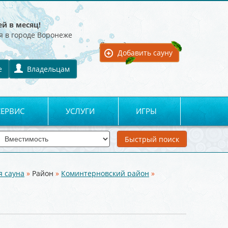
ей в месяц!
я в городе Воронеже
Для владельцев:
Добавить сауну
е
Владельцам
СЕРВИС
УСЛУГИ
ИГРЫ
я сауна
»
Район
»
Коминтерновский район
»