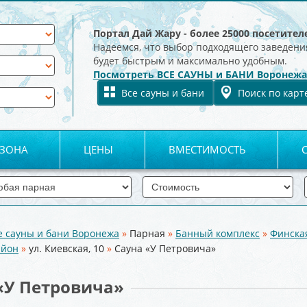
Портал Дай Жару - более 25000 посетител
Надеемся, что выбор подходящего заведени
будет быстрым и максимально удобным.
Посмотреть ВСЕ САУНЫ и БАНИ Воронежа
Все сауны и бани
Поиск по карт
 ЗОНА
ЦЕНЫ
ВМЕСТИМОСТЬ
е сауны и бани Воронежа
»
Парная
»
Банный комплекс
»
Финска
айон
»
ул. Киевская, 10
»
Сауна «У Петровича»
«У Петровича»