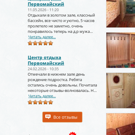
Первомайский
11.05.2026 - 11:20
Отдыхали в золотом зале, классный
бассейн, все чисто и уютно, 5 часов
пролетело не заметно, очень
понравилось теперь на д.р мужа
тоже будем заказывать
Читать далее...
Центр отдыха
Первомайский
24.02.2026 - 10:35
Отмечали в нижнем зале день
рождение подростка. Ребята
остались очень довольны. Почитала
некоторые отзывы-волновалась. Но
зря. Крутое место.
Читать далее...
Все отзывы