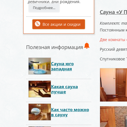
девичники, дни рождения.
Подробнее...
Сауна «У 
Комплект: та
Все акции и скидки
Постоянным к
Две комнаты 
Полезная информация
Русский девя
Спутниковое 
Сауна юго
западная
Какая сауна
лучше
Как часто можно
в сауну