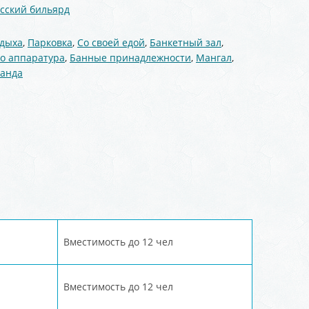
усский бильярд
тдыха
,
Парковка
,
Со своей едой
,
Банкетный зал
,
о аппаратура
,
Банные принадлежности
,
Мангал
,
ранда
Вместимость до 12 чел
Вместимость до 12 чел