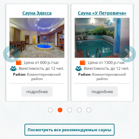
Банный комплекс
СПА комплекс СолеМио
Космос
Цена
от 2500 р./час
Цена
от 1500 р./час
Вместимость
до 20 чел.
Вместимость
до 25 чел.
Район:
Центральный район
Район:
Коминтерновский
район
подробнее
подробнее
Посмотреть все рекомендуемые сауны