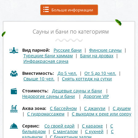
Больше информации
Сауны и бани по категориям
Вид парной:
Русские бани
|
Финские сауны
|
Турецкие бани хаммам
|
Бани на дровах
|
Инфракрасная сауна
Вместимость:
До 5 чел.
|
От 5 до 10 чел.
|
Свыше 10 чел.
|
Снять коттедж на сутки
Стоимость:
Дешевые сауны и бани
|
Недорогие сауны и бани
|
Дорогие VIP
Аква зона:
С бассейном
|
С джакузи
|
С душем
|
С гидромассажем
|
С выходом к реке или озеру
Сервис:
Со своей едой
|
С караоке
|
С
бильярдом
|
С мангалом
|
С кухней
|
С
кальяном
|
С банкетным залом