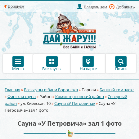
Владельцам
Добавить
Меню
Все сауны
На карте
Поиск
Главная
»
Все сауны и бани Воронежа
»
Парная
»
Банный комплекс
Вы здесь
»
Финская сауна
»
Район
»
Коминтерновский район
»
Северный
район
»
ул. Киевская, 10
»
Сауна «У Петровича»
»
Сауна «У
Петровича» зал 1 фото
Сауна «У Петровича» зал 1 фото