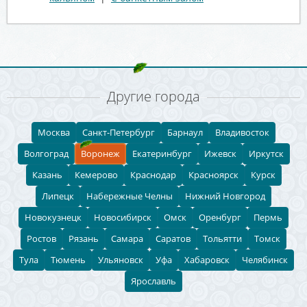
Другие города
Москва
Санкт-Петербург
Барнаул
Владивосток
Волгоград
Воронеж
Екатеринбург
Ижевск
Иркутск
Казань
Кемерово
Краснодар
Красноярск
Курск
Липецк
Набережные Челны
Нижний Новгород
Новокузнецк
Новосибирск
Омск
Оренбург
Пермь
Ростов
Рязань
Самара
Саратов
Тольятти
Томск
Тула
Тюмень
Ульяновск
Уфа
Хабаровск
Челябинск
Ярославль