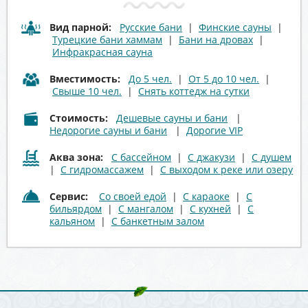
Вид парной:
Русские бани
|
Финские сауны
|
Турецкие бани хаммам
|
Бани на дровах
|
Инфракрасная сауна
Вместимость:
До 5 чел.
|
От 5 до 10 чел.
|
Свыше 10 чел.
|
Снять коттедж на сутки
Стоимость:
Дешевые сауны и бани
|
Недорогие сауны и бани
|
Дорогие VIP
Аква зона:
С бассейном
|
С джакузи
|
С душем
|
С гидромассажем
|
С выходом к реке или озеру
Сервис:
Со своей едой
|
С караоке
|
С
бильярдом
|
С мангалом
|
С кухней
|
С
кальяном
|
С банкетным залом