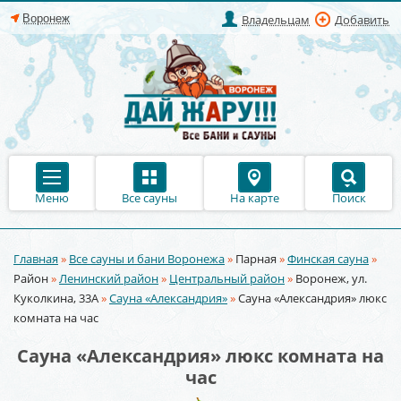
Владельцам
Добавить
Меню
Все сауны
На карте
Поиск
Главная
»
Все сауны и бани Воронежа
»
Парная
»
Финская сауна
»
Вы здесь
Район
»
Ленинский район
»
Центральный район
»
Воронеж, ул.
Куколкина, 33А
»
Сауна «Александрия»
»
Сауна «Александрия» люкс
комната на час
Сауна «Александрия» люкс комната на
час