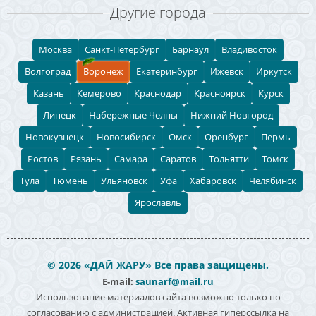
Другие города
Москва
Санкт-Петербург
Барнаул
Владивосток
Волгоград
Воронеж
Екатеринбург
Ижевск
Иркутск
Казань
Кемерово
Краснодар
Красноярск
Курск
Липецк
Набережные Челны
Нижний Новгород
Новокузнецк
Новосибирск
Омск
Оренбург
Пермь
Ростов
Рязань
Самара
Саратов
Тольятти
Томск
Тула
Тюмень
Ульяновск
Уфа
Хабаровск
Челябинск
Ярославль
© 2026 «ДАЙ ЖАРУ» Все права защищены.
E-mail:
saunarf@mail.ru
Использование материалов сайта возможно только по
согласованию с администрацией. Активная гиперссылка на