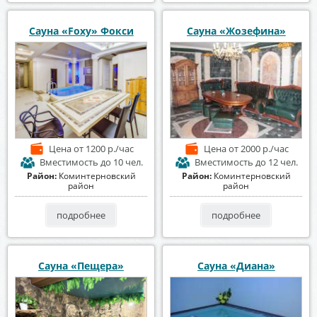
Сауна «Foxy» Фокси
Сауна «Жозефина»
Цена
от 1200 р./час
Цена
от 2000 р./час
Вместимость
до 10 чел.
Вместимость
до 12 чел.
Район:
Коминтерновский
Район:
Коминтерновский
район
район
подробнее
подробнее
Сауна «Пещера»
Сауна «Диана»