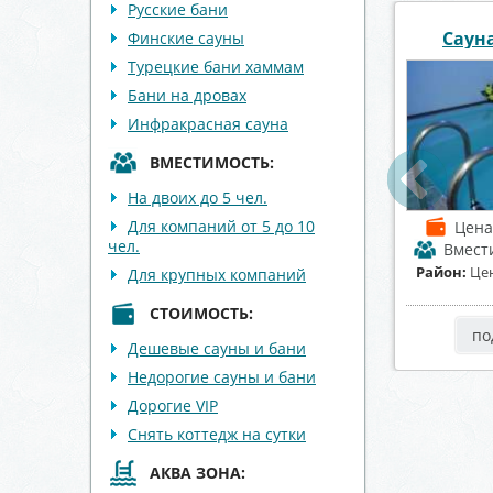
Русские бани
Центр отдыха
 «Диана»
Сауна
Финские сауны
Первомайский
Турецкие бани хаммам
Бани на дровах
Инфракрасная сауна
ВМЕСТИМОСТЬ:
На двоих до 5 чел.
Для компаний от 5 до 10
от 1500 р./час
Цена
от 1100 р./час
Цен
чел.
имость
до 6 чел.
Вместимость
до 15 чел.
Вмест
тральный район
Район:
Советский район
Район:
Л
Для крупных компаний
СТОИМОСТЬ:
робнее
подробнее
по
Дешевые сауны и бани
Недорогие сауны и бани
Дорогие VIP
Снять коттедж на сутки
АКВА ЗОНА: