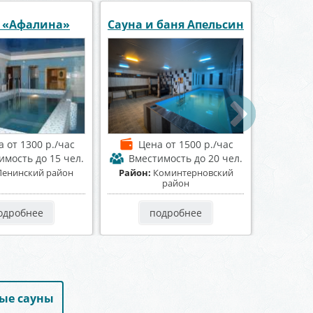
а «Пещера»
Баня на Донской
Сауна 
а
от 1200 р./час
Цена
от 1000 р./час
Це
тимость
до 8 чел.
Вместимость
до 25 чел.
Вмес
нтральный район
Район:
Коминтерновский
Район:
район
одробнее
подробнее
ые сауны