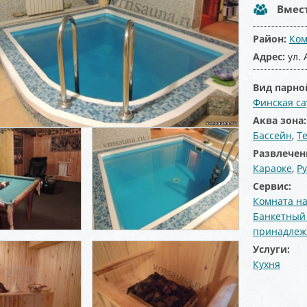
Вмес
Район:
Ком
Адрес:
ул.
Вид парно
Финская са
Аква зона
Бассейн
,
Т
Развлечен
Караоке
,
Р
Сервис:
Комната на
Банкетный
принадлеж
Услуги:
Кухня