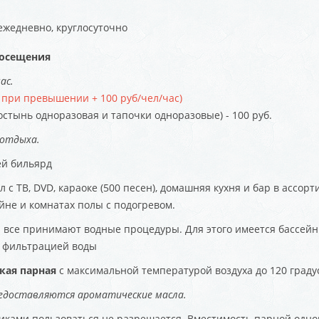
жедневно, круглосуточно
посещения
ас.
, при превышении + 100 руб/чел/час)
остынь одноразовая и тапочки одноразовые) - 100 руб.
отдыха.
ей бильярд
 с ТВ, DVD, караоке (500 песен), домашняя кухня и бар в ассор
ейне и комнатах полы с подогревом.
 все принимают водные процедуры. Для этого имеется бассейн с
 фильтрацией воды
кая парная
с максимальной температурой воздуха до 120 граду
едоставляются ароматические масла.
ками пользоваться не разрешается. Вместимость парной одно