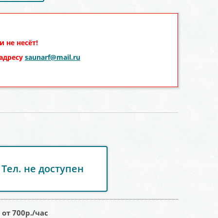
 не несёт!
 адресу
saunarf@mail.ru
Тел. не доступен
:
от 700
р./час