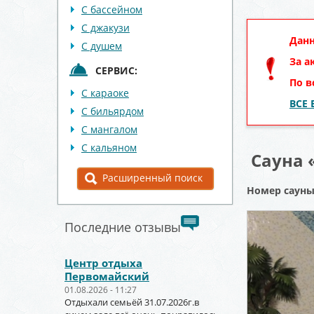
С бассейном
С джакузи
Данн
С душем
За а
СЕРВИС:
По в
С караоке
ВСЕ
С бильярдом
С мангалом
С кальяном
Сауна 
Расширенный поиск
Номер саун
Последние отзывы
Центр отдыха
Первомайский
01.08.2026 - 11:27
Отдыхали семьёй 31.07.2026г.в