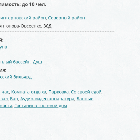
тимость:
до 10 чел.
интерновский район
,
Северный район
 Антонова-Овсеенко, 36Д
й:
уна
:
еплый бассейн
,
Душ
ия:
усский бильярд
 час
,
Комната отдыха
,
Парковка
,
Со своей едой
,
 зал
,
Бар
,
Аудио-видео аппаратура
,
Банные
ности
,
Гостиница гостевой дом