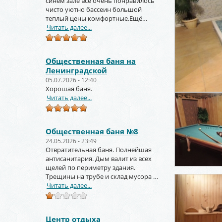
синем зале всё очень понравилось
чисто уютно бассеин большой
теплый цены комфортные.Ещё
вернёмся и не раз!!!
Читать далее...
Общественная баня на
Ленинградской
05.07.2026 - 12:40
Хорошая баня.
Читать далее...
Общественная баня №8
24.05.2026 - 23:49
Отвратительная баня. Полнейшая
антисанитария. Дым валит из всех
щелей по периметру здания.
Трещины на трубе и склад мусора за
торцом зданиями.
Читать далее...
Центр отдыха