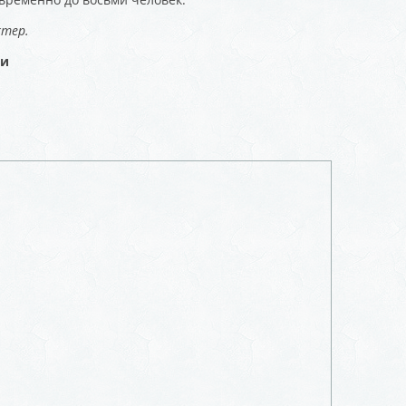
ктер.
ни