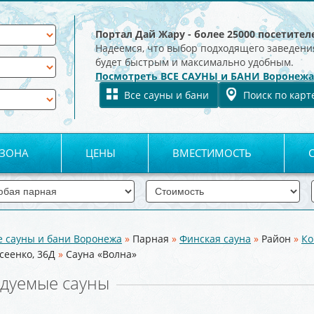
Портал Дай Жару - более 25000 посетител
Надеемся, что выбор подходящего заведени
будет быстрым и максимально удобным.
Посмотреть ВСЕ САУНЫ и БАНИ Воронежа
Все сауны и бани
Поиск по карт
 ЗОНА
ЦЕНЫ
ВМЕСТИМОСТЬ
е сауны и бани Воронежа
»
Парная
»
Финская сауна
»
Район
»
Ко
сеенко, 36Д
»
Сауна «Волна»
дуемые сауны