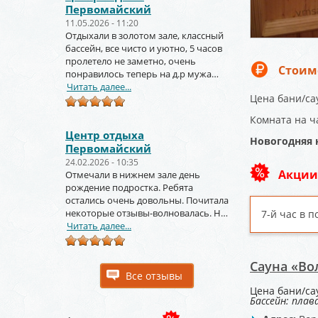
Первомайский
11.05.2026 - 11:20
Отдыхали в золотом зале, классный
бассейн, все чисто и уютно, 5 часов
пролетело не заметно, очень
Стоим
понравилось теперь на д.р мужа
тоже будем заказывать
Читать далее...
Цена бани/сау
Комната на ч
Центр отдыха
Новогодняя н
Первомайский
24.02.2026 - 10:35
Акции
Отмечали в нижнем зале день
рождение подростка. Ребята
остались очень довольны. Почитала
некоторые отзывы-волновалась. Но
7-й час в п
зря. Крутое место.
Читать далее...
Сауна «Во
Все отзывы
Цена бани/са
Бассейн: плав