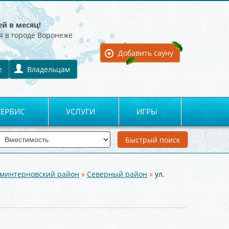
ей в месяц!
я в городе Воронеже
Для владельцев:
Добавить сауну
е
Владельцам
СЕРВИС
УСЛУГИ
ИГРЫ
минтерновский район
»
Северный район
»
ул.