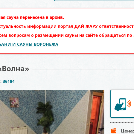
ая сауна перенесена в архив.
ктуальность информации портал
ДАЙ ЖАРУ
ответственности
сем вопросам о размещении сауны на сайте обращаться по
 БАНИ И САУНЫ ВОРОНЕЖА
«Волна»
ы:
36184
Цена