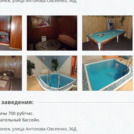
онеж, улица Антонова-Овсеенко, 36Д
 заведения:
уны 700 руб/час.
вательный бассейн.
онеж, улица Антонова-Овсеенко, 36Д