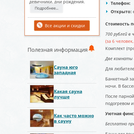
девичники, дни рождения.
Телефон:
Подробнее...
Открыто:
е
Стоимость 
Все акции и скидки
700 рублей в ч
(за 6 человек
Комплект (пр
Полезная информация
Две комнаты 
Сауна юго
Для любител
западная
Банкетный зал
ночи. В басс
Какая сауна
После парной
лучше
подогревом и
Уютная финс
Как часто можно
в сауну
Бесплатно пр
Банными вени