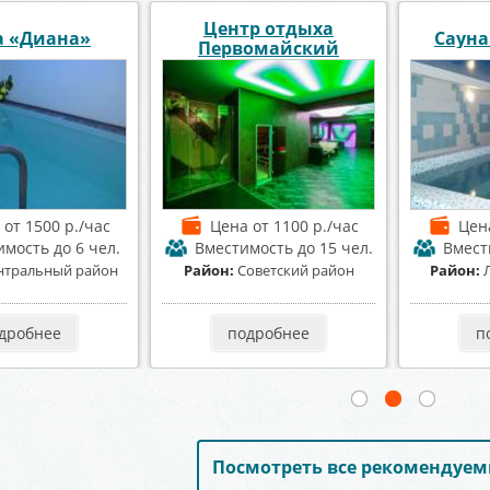
 «Афалина»
Сауна и баня Апельсин
Саун
а
от 1300 р./час
Цена
от 1500 р./час
Цен
имость
до 15 чел.
Вместимость
до 20 чел.
Вмес
енинский район
Район:
Коминтерновский
Район:
Це
район
дробнее
подробнее
п
Посмотреть все рекомендуем