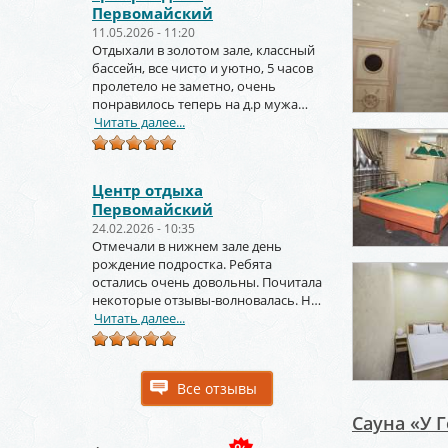
Первомайский
11.05.2026 - 11:20
Отдыхали в золотом зале, классный
бассейн, все чисто и уютно, 5 часов
пролетело не заметно, очень
понравилось теперь на д.р мужа
тоже будем заказывать
Читать далее...
Центр отдыха
Первомайский
24.02.2026 - 10:35
Отмечали в нижнем зале день
рождение подростка. Ребята
остались очень довольны. Почитала
некоторые отзывы-волновалась. Но
зря. Крутое место.
Читать далее...
Все отзывы
Сауна «У 