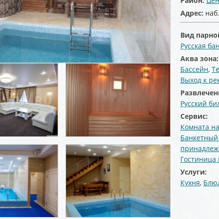
Район:
Цен
Адрес:
наб
Вид парно
Русская ба
Аква зона
Бассейн
,
Т
Выход к ре
Развлечен
Русский би
Сервис:
Комната на
Банкетный
принадлеж
Гостиница 
Услуги:
Кухня
,
Блюд