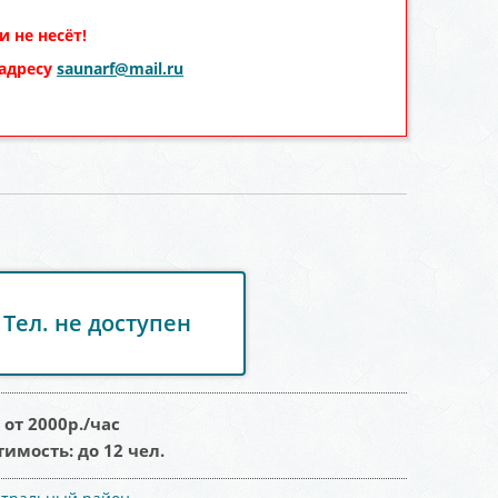
 не несёт!
 адресу
saunarf@mail.ru
Тел. не доступен
:
от 2000
р./час
тимость:
до 12 чел.