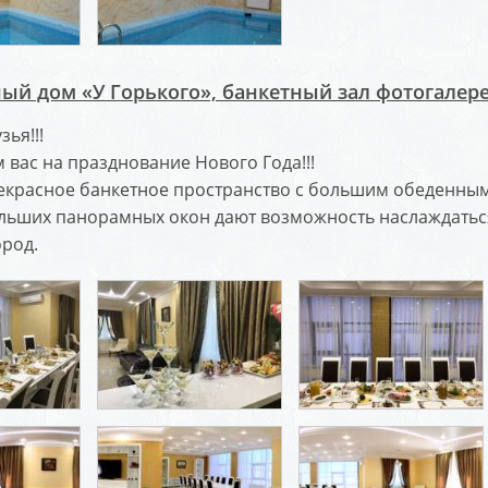
ый дом «У Горького», банкетный зал фотогалер
ья!!!
вас на празднование Нового Года!!!
екрасное банкетное пространство с большим обеденным
льших панорамных окон дают возможность наслаждатьс
ород.