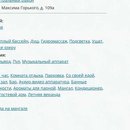
тральный район
. Максима Горького, д. 109а
й:
ня
:
еплый бассейн
,
Душ
,
Гидромассаж
,
Подсветка
,
Ушат
,
ке озеру
ия:
льярд
,
Пул
,
Музыкальный аппарат
 час
,
Комната отдыха
,
Парковка
,
Со своей едой
,
 зал
,
Бар
,
Аудио-видео аппаратура
,
Банные
ности
,
Ароматы для парной
,
Мангал
,
Кондиционер
,
гостевой дом
,
Летняя веранда
а на мангале