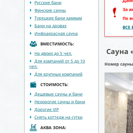
Данн
Русские бани
За а
Финские сауны
Турецкие бани хаммам
По в
Бани на дровах
ВСЕ
Инфракрасная сауна
ВМЕСТИМОСТЬ:
Сауна 
На двоих до 5 чел.
Для компаний от 5 до 10
Номер саун
чел.
Для крупных компаний
СТОИМОСТЬ:
Дешевые сауны и бани
Недорогие сауны и бани
Дорогие VIP
Снять коттедж на сутки
АКВА ЗОНА: