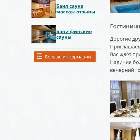
Баня сауна
массаж отзывы
Гостиничн
Бани финские
сауны
Дорогие друз
Приглашаем 
Вас ждёт пр
Больше информации
Наличие бо
вечерний г