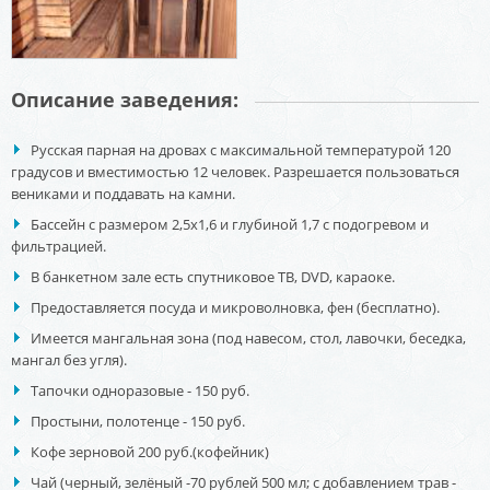
Описание заведения:
Русская парная на дровах с максимальной температурой 120
градусов и вместимостью 12 человек. Разрешается пользоваться
вениками и поддавать на камни.
Бассейн с размером 2,5х1,6 и глубиной 1,7 с подогревом и
фильтрацией.
В банкетном зале есть спутниковое ТВ, DVD, караоке.
Предоставляется посуда и микроволновка, фен (бесплатно).
Имеется мангальная зона (под навесом, стол, лавочки, беседка,
мангал без угля).
Тапочки одноразовые - 150 руб.
Простыни, полотенце - 150 руб.
Кофе зерновой 200 руб.(кофейник)
Чай (черный, зелёный -70 рублей 500 мл; с добавлением трав -