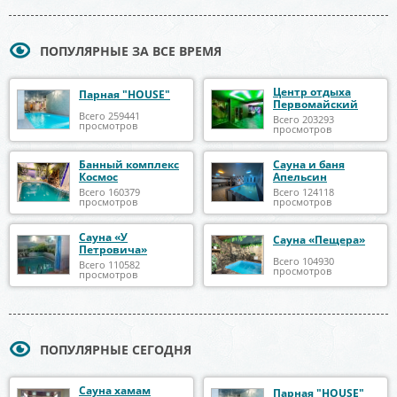
ПОПУЛЯРНЫЕ ЗА ВСЕ ВРЕМЯ
Центр отдыха
Парная "HOUSE"
Первомайский
Всего 259441
Всего 203293
просмотров
просмотров
Банный комплекс
Сауна и баня
Космос
Апельсин
Всего 160379
Всего 124118
просмотров
просмотров
Сауна «У
Сауна «Пещера»
Петровича»
Всего 104930
Всего 110582
просмотров
просмотров
ПОПУЛЯРНЫЕ СЕГОДНЯ
Сауна хамам
Парная "HOUSE"