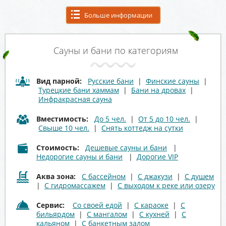
Больше информации
Сауны и бани по категориям
Вид парной:
Русские бани
|
Финские сауны
|
Турецкие бани хаммам
|
Бани на дровах
|
Инфракрасная сауна
Вместимость:
До 5 чел.
|
От 5 до 10 чел.
|
Свыше 10 чел.
|
Снять коттедж на сутки
Стоимость:
Дешевые сауны и бани
|
Недорогие сауны и бани
|
Дорогие VIP
Аква зона:
С бассейном
|
С джакузи
|
С душем
|
С гидромассажем
|
С выходом к реке или озеру
Сервис:
Со своей едой
|
С караоке
|
С
бильярдом
|
С мангалом
|
С кухней
|
С
кальяном
|
С банкетным залом