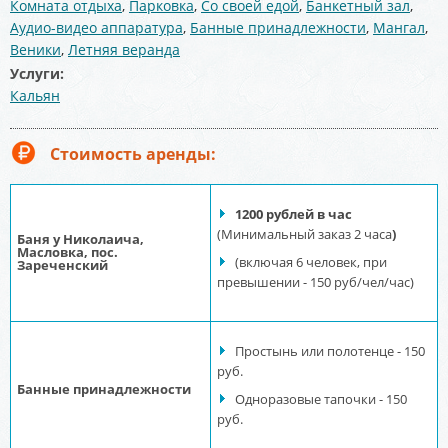
Комната отдыха
,
Парковка
,
Со своей едой
,
Банкетный зал
,
Аудио-видео аппаратура
,
Банные принадлежности
,
Мангал
,
Веники
,
Летняя веранда
Услуги:
Кальян
Стоимость аренды:
1200 рублей в час
(Минимальный заказ 2 часа
)
Баня у Николаича,
Масловка, пос.
(включая 6 человек, при
Зареченский
превышении - 150 руб/чел/час)
Простынь или полотенце - 150
руб.
Банные принадлежности
Одноразовые тапочки - 150
руб.