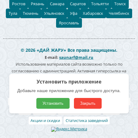
Ростов
Рязань
Самара
Саратов
Тольятти
Томск
Тула
Тюмень
Ульяновск
Уфа
Хабаровск
Челябинск
Ярославль
© 2026 «ДАЙ ЖАРУ» Все права защищены.
E-mail:
saunarf@mail.ru
Использование материалов сайта возможно только по
согласованию с администрацией. Активная гиперссылка на
источник информации обязательна. Согласие на обработку
Установить приложение
персональных данных -
Политика конфиденциальности
Добавьте наше приложение для быстрого доступа.
Полезные ссылки
Все бани и сауны
Поиск по карте
Владельцам
Реклама
Установить
Закрыть
Блог
Архивные
Добавить заведение
Статьи
Акции и скидки
Статистика заведений