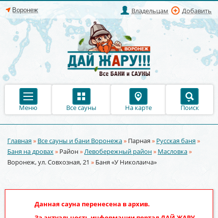
Владельцам
Добавить
Меню
Все сауны
На карте
Поиск
Главная
»
Все сауны и бани Воронежа
»
Парная
»
Русская баня
»
Вы здесь
Баня на дровах
»
Район
»
Левобережный район
»
Масловка
»
Воронеж, ул. Совхозная, 21
»
Баня «У Николаича»
Данная сауна перенесена в архив.
За актуальность информации портал
ДАЙ ЖАРУ