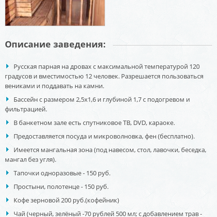
Описание заведения:
Русская парная на дровах с максимальной температурой 120
градусов и вместимостью 12 человек. Разрешается пользоваться
вениками и поддавать на камни.
Бассейн с размером 2,5х1,6 и глубиной 1,7 с подогревом и
фильтрацией.
В банкетном зале есть спутниковое ТВ, DVD, караоке.
Предоставляется посуда и микроволновка, фен (бесплатно).
Имеется мангальная зона (под навесом, стол, лавочки, беседка,
мангал без угля).
Тапочки одноразовые - 150 руб.
Простыни, полотенце - 150 руб.
Кофе зерновой 200 руб.(кофейник)
Чай (черный, зелёный -70 рублей 500 мл; с добавлением трав -