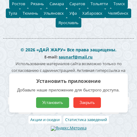
Ростов
Рязань
Самара
Саратов
Тольятти
Томск
Тула
Тюмень
Ульяновск
Уфа
Хабаровск
Челябинск
Ярославль
© 2026 «ДАЙ ЖАРУ» Все права защищены.
E-mail:
saunarf@mail.ru
Использование материалов сайта возможно только по
согласованию с администрацией. Активная гиперссылка на
источник информации обязательна. Согласие на обработку
Установить приложение
персональных данных -
Политика конфиденциальности
Добавьте наше приложение для быстрого доступа.
Полезные ссылки
Все бани и сауны
Поиск по карте
Владельцам
Реклама
Установить
Закрыть
Блог
Архивные
Добавить заведение
Статьи
Акции и скидки
Статистика заведений