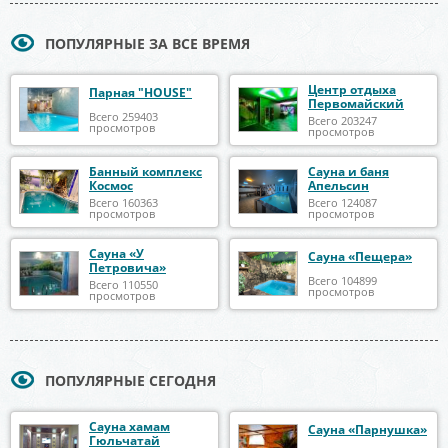
ПОПУЛЯРНЫЕ ЗА ВСЕ ВРЕМЯ
Центр отдыха
Парная "HOUSE"
Первомайский
Всего 259403
Всего 203247
просмотров
просмотров
Банный комплекс
Сауна и баня
Космос
Апельсин
Всего 160363
Всего 124087
просмотров
просмотров
Сауна «У
Сауна «Пещера»
Петровича»
Всего 104899
Всего 110550
просмотров
просмотров
ПОПУЛЯРНЫЕ СЕГОДНЯ
Сауна хамам
Сауна «Парнушка»
Гюльчатай