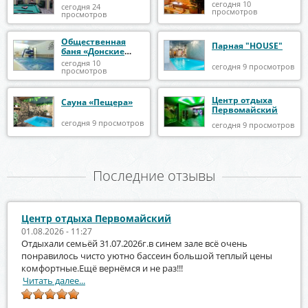
сегодня 10
сегодня 24
просмотров
просмотров
Общественная
Парная "HOUSE"
баня «Донские
бани»
сегодня 10
сегодня 9 просмотров
просмотров
Центр отдыха
Сауна «Пещера»
Первомайский
сегодня 9 просмотров
сегодня 9 просмотров
Последние отзывы
Центр отдыха Первомайский
01.08.2026 - 11:27
Отдыхали семьёй 31.07.2026г.в синем зале всё очень
понравилось чисто уютно бассеин большой теплый цены
комфортные.Ещё вернёмся и не раз!!!
Читать далее...