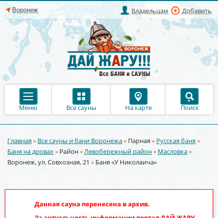
Владельцам
Добавить
Меню
Все сауны
На карте
Поиск
Главная
»
Все сауны и бани Воронежа
»
Парная
»
Русская баня
»
Вы здесь
Баня на дровах
»
Район
»
Левобережный район
»
Масловка
»
Воронеж, ул. Совхозная, 21
»
Баня «У Николаича»
Данная сауна перенесена в архив.
За актуальность информации портал
ДАЙ ЖАРУ