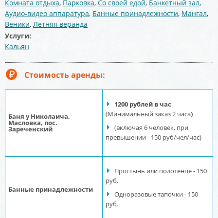
Комната отдыха
,
Парковка
,
Со своей едой
,
Банкетный зал
,
Аудио-видео аппаратура
,
Банные принадлежности
,
Мангал
,
Веники
,
Летняя веранда
Услуги:
Кальян
Стоимость аренды:
1200 рублей в час
(Минимальный заказ 2 часа
)
Баня у Николаича,
Масловка, пос.
(включая 6 человек, при
Зареченский
превышении - 150 руб/чел/час)
Простынь или полотенце - 150
руб.
Банные принадлежности
Одноразовые тапочки - 150
руб.