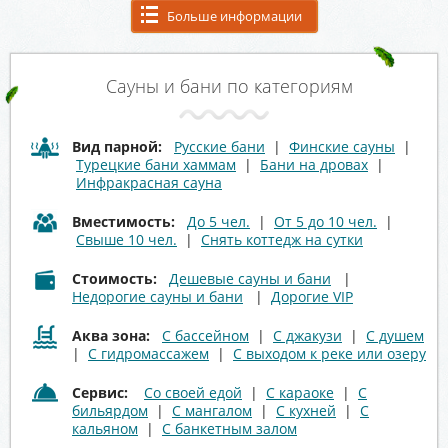
Больше информации
Сауны и бани по категориям
Вид парной:
Русские бани
|
Финские сауны
|
Турецкие бани хаммам
|
Бани на дровах
|
Инфракрасная сауна
Вместимость:
До 5 чел.
|
От 5 до 10 чел.
|
Свыше 10 чел.
|
Снять коттедж на сутки
Стоимость:
Дешевые сауны и бани
|
Недорогие сауны и бани
|
Дорогие VIP
Аква зона:
С бассейном
|
С джакузи
|
С душем
|
С гидромассажем
|
С выходом к реке или озеру
Сервис:
Со своей едой
|
С караоке
|
С
бильярдом
|
С мангалом
|
С кухней
|
С
кальяном
|
С банкетным залом