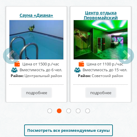
Сауна Эдесса
Сауна «Foxy» Фокси
Цена
от 600 р./час
Цена
от 1200 р./час
Вместимость
до 12 чел.
Вместимость
до 10 чел.
Район:
Коминтерновский
Район:
Коминтерновский
район
район
подробнее
подробнее
Посмотреть все рекомендуемые сауны