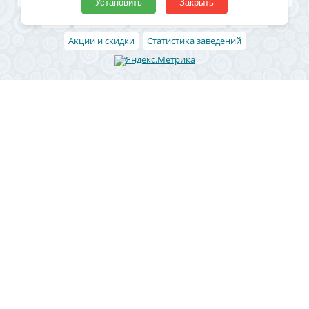
Установить
Закрыть
Блог
Архивные
Добавить заведение
Статьи
Акции и скидки
Статистика заведений
Район
Ленинский район
Левобережный район
Центральный район
Железнодорожный район
Коминтерновский район
Северный район
Советский район
Юго-западный
Отрожка
СХИ
Новая Усмань
Рамонь
Чертовицы
Ямное
Боровое
Подгорное
Придонской
Сомово
1 Мая
Бабяково