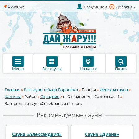
Владельцам
Добавить
Меню
Все сауны
На карте
Поиск
Главная
»
Все сауны и бани Воронежа
»
Парная
»
Финская сауна
»
Вы здесь
Хаммам
»
Район
»
Отрадное
»
п. Отрадное, ул. Сомовская, 1
»
Загородный клуб «Серебряный остров»
Рекомендуемые сауны
Сауна Восточная сказка
Сауна «У Петровича»