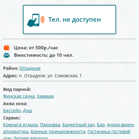
Тел. не доступен
Цена:
от 500
р./час
Вместимость:
до 10 чел.
Район:
Отрадное
Адрес:
п. Отрадное, ул. Сомовская, 1
Вид парной:
Финская сауна
,
Хаммам
Аква зона:
Бассейн
,
Душ
Сервис:
Комната отдыха
,
Парковка
,
Банкетный зал
,
Бар
,
Аудио-видео
аппаратура
,
Банные принадлежности
,
Гостиница гостевой
дом
,
Летняя веранда