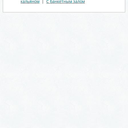
кальяном
|
С банкетным залом