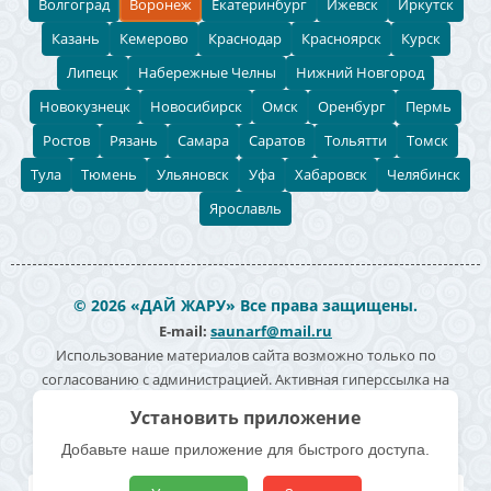
Волгоград
Воронеж
Екатеринбург
Ижевск
Иркутск
Казань
Кемерово
Краснодар
Красноярск
Курск
Липецк
Набережные Челны
Нижний Новгород
Новокузнецк
Новосибирск
Омск
Оренбург
Пермь
Ростов
Рязань
Самара
Саратов
Тольятти
Томск
Тула
Тюмень
Ульяновск
Уфа
Хабаровск
Челябинск
Ярославль
© 2026 «ДАЙ ЖАРУ» Все права защищены.
E-mail:
saunarf@mail.ru
Использование материалов сайта возможно только по
согласованию с администрацией. Активная гиперссылка на
источник информации обязательна. Согласие на обработку
Установить приложение
персональных данных -
Политика конфиденциальности
Добавьте наше приложение для быстрого доступа.
Полезные ссылки
Все бани и сауны
Поиск по карте
Владельцам
Реклама