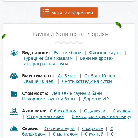
Больше информации
Сауны и бани по категориям
Вид парной:
Русские бани
|
Финские сауны
|
Турецкие бани хаммам
|
Бани на дровах
|
Инфракрасная сауна
Вместимость:
До 5 чел.
|
От 5 до 10 чел.
|
Свыше 10 чел.
|
Снять коттедж на сутки
Стоимость:
Дешевые сауны и бани
|
Недорогие сауны и бани
|
Дорогие VIP
Аква зона:
С бассейном
|
С джакузи
|
С душем
|
С гидромассажем
|
С выходом к реке или озеру
Сервис:
Со своей едой
|
С караоке
|
С
бильярдом
|
С мангалом
|
С кухней
|
С