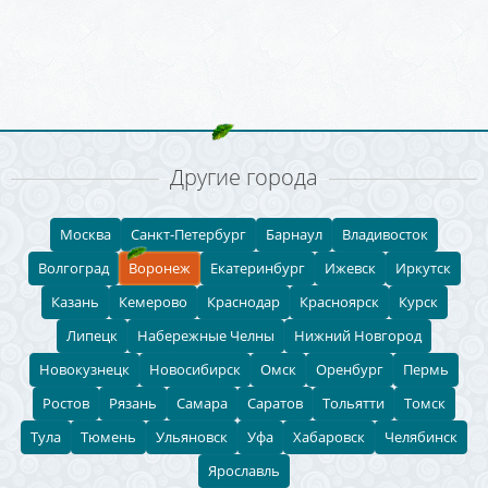
Другие города
Москва
Санкт-Петербург
Барнаул
Владивосток
Волгоград
Воронеж
Екатеринбург
Ижевск
Иркутск
Казань
Кемерово
Краснодар
Красноярск
Курск
Липецк
Набережные Челны
Нижний Новгород
Новокузнецк
Новосибирск
Омск
Оренбург
Пермь
Ростов
Рязань
Самара
Саратов
Тольятти
Томск
Тула
Тюмень
Ульяновск
Уфа
Хабаровск
Челябинск
Ярославль