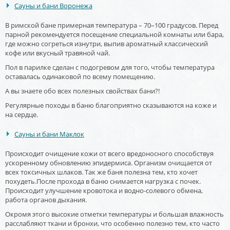
Сауны и бани Воронежа
В римской бане примерная температура – 70–100 градусов. Перед
парной рекомендуется посещение специальной комнаты или бара,
где можно согреться изнутри, выпив ароматный классический
кофе или вкусный травяной чай.
Пол в парилке сделан с подогревом для того, чтобы температура
оставалась одинаковой по всему помещению.
А вы знаете обо всех полезных свойствах бани?!
Регулярные походы в баню благоприятно сказываются на коже и
на сердце.
Сауны и бани Маклок
Происходит очищение кожи от всего вредоносного способствуя
ускоренному обновлению эпидермиса. Организм очищается от
всех токсичных шлаков. Так же баня полезна тем, кто хочет
похудеть.После прохода в баню снимается нагрузка с почек.
Происходит улучшение кровотока и водно-солевого обмена,
работа органов дыхания.
Окромя этого высокие отметки температуры и большая влажность
расслабляют ткани и бронхи, что особенно полезно тем, кто часто