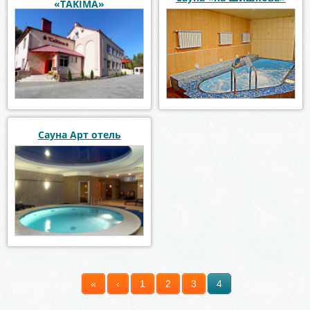
«TAKIMA»
Сауна Арт отель
«
‹
1
2
3
4
Страницы