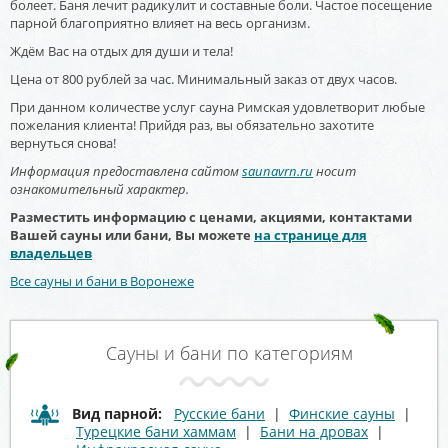
болеет. Баня лечит радикулит и составные боли. Частое посещение
парной благоприятно влияет на весь организм.
Ждём Вас на отдых для души и тела!
Цена от 800 рублей за час. Минимальный заказ от двух часов.
При данном количестве услуг сауна Римская удовлетворит любые
пожелания клиента! Прийдя раз, вы обязательно захотите
вернуться снова!
Информация предоставлена сайтом
saunavrn.ru
носит
ознакомительный характер.
Разместить информацию с ценами, акциями, контактами
Вашей сауны или бани, Вы можете
на странице для
владельцев
Все сауны и бани в Воронеже
Сауны и бани по категориям
Вид парной:
Русские бани
|
Финские сауны
|
Турецкие бани хаммам
|
Бани на дровах
|