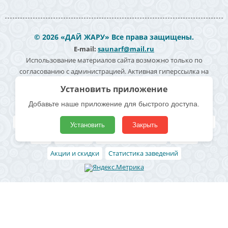
© 2026 «ДАЙ ЖАРУ» Все права защищены.
E-mail:
saunarf@mail.ru
Использование материалов сайта возможно только по
согласованию с администрацией. Активная гиперссылка на
источник информации обязательна. Согласие на обработку
персональных данных -
Политика конфиденциальности
Полезные ссылки
Все бани и сауны
Поиск по карте
Владельцам
Реклама
Блог
Архивные
Добавить заведение
Статьи
Акции и скидки
Статистика заведений
Район
Ленинский район
Левобережный район
Центральный район
Железнодорожный район