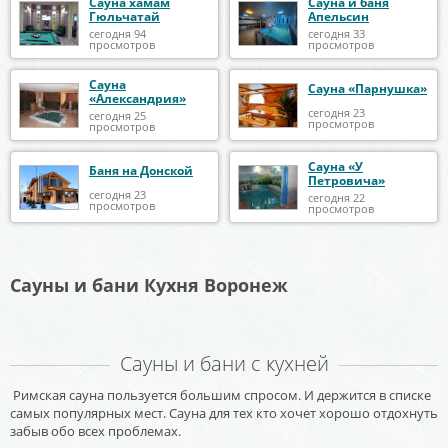
Сауна хамам
Сауна и баня
Гюльчатай
Апельсин
сегодня 94
сегодня 33
просмотров
просмотров
Сауна
Сауна «Парнушка»
«Александрия»
сегодня 23
сегодня 25
просмотров
просмотров
Сауна «У
Баня на Донской
Петровича»
сегодня 23
сегодня 22
просмотров
просмотров
Сауны и бани Кухня Воронеж
Сауны и бани с кухней
Римская сауна пользуется большим спросом. И держится в списке
самых популярных мест. Сауна для тех кто хочет хорошо отдохнуть
забыв обо всех проблемах.