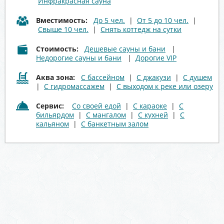
Инфракрасная сауна
Вместимость:
До 5 чел.
|
От 5 до 10 чел.
|
Свыше 10 чел.
|
Снять коттедж на сутки
Стоимость:
Дешевые сауны и бани
|
Недорогие сауны и бани
|
Дорогие VIP
Аква зона:
С бассейном
|
С джакузи
|
С душем
|
С гидромассажем
|
С выходом к реке или озеру
Сервис:
Со своей едой
|
С караоке
|
С
бильярдом
|
С мангалом
|
С кухней
|
С
кальяном
|
С банкетным залом