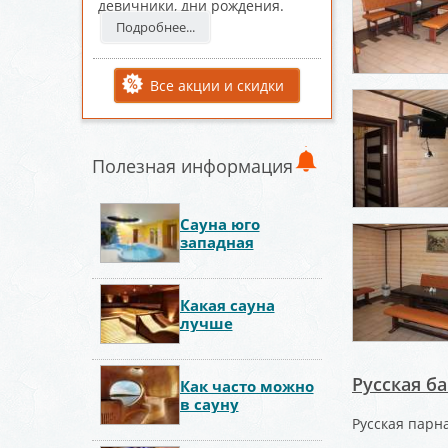
девичники, дни рождения.
Подробнее...
Все акции и скидки
Полезная информация
Сауна юго
западная
Какая сауна
лучше
Русская б
Как часто можно
в сауну
Русская парн