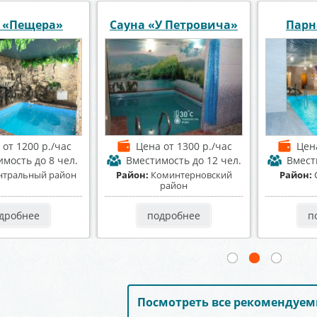
я "HOUSE"
Баня на Донской
Сауна и
а
от 2000 р./час
Цена
от 1000 р./час
Цен
имость
до 30 чел.
Вместимость
до 25 чел.
Вмест
оветский район
Район:
Коминтерновский
Район:
К
район
дробнее
подробнее
п
Посмотреть все рекомендуем