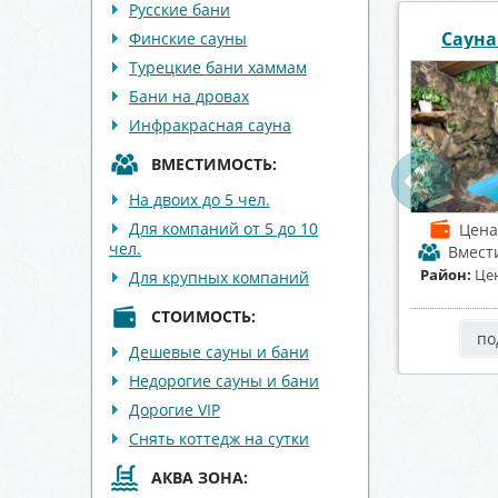
Русские бани
 «Пещера»
Сауна «У Петровича»
Парна
Финские сауны
Турецкие бани хаммам
Бани на дровах
Инфракрасная сауна
ВМЕСТИМОСТЬ:
На двоих до 5 чел.
Для компаний от 5 до 10
от 1200 р./час
Цена
от 1300 р./час
Цен
чел.
имость
до 8 чел.
Вместимость
до 12 чел.
Вмест
тральный район
Район:
Коминтерновский
Район:
С
Для крупных компаний
район
СТОИМОСТЬ:
робнее
подробнее
по
Дешевые сауны и бани
Недорогие сауны и бани
Дорогие VIP
Снять коттедж на сутки
АКВА ЗОНА: