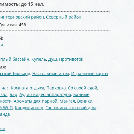
тимость:
до 15 чел.
интерновский район
,
Северный район
Тульская, 45б
й:
ня
:
еплый бассейн
,
Купель
,
Душ
,
Противоток
ия:
усский бильярд
,
Настольные игры
,
Игральные карты
 час
,
Комната отдыха
,
Парковка
,
Со своей едой
,
 зал
,
Бар
,
Аудио-видео аппаратура
,
Банные
ности
,
Ароматы для парной
,
Мангал
,
Веники
,
 Wi-Fi
,
Кондиционер
,
Гостиница гостевой дом
,
ранда
ьян