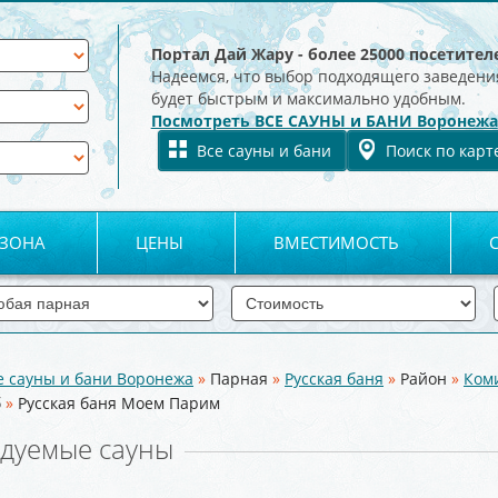
Портал Дай Жару - более 25000 посетител
Надеемся, что выбор подходящего заведени
будет быстрым и максимально удобным.
Посмотреть ВСЕ САУНЫ и БАНИ Воронежа
Все сауны и бани
Поиск по карт
 ЗОНА
ЦЕНЫ
ВМЕСТИМОСТЬ
е сауны и бани Воронежа
»
Парная
»
Русская баня
»
Район
»
Ком
б
»
Русская баня Моем Парим
дуемые сауны