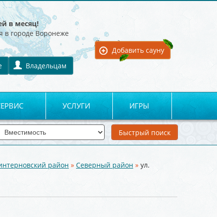
ей в месяц!
я в городе Воронеже
Для владельцев:
Добавить сауну
е
Владельцам
СЕРВИС
УСЛУГИ
ИГРЫ
интерновский район
»
Северный район
»
ул.