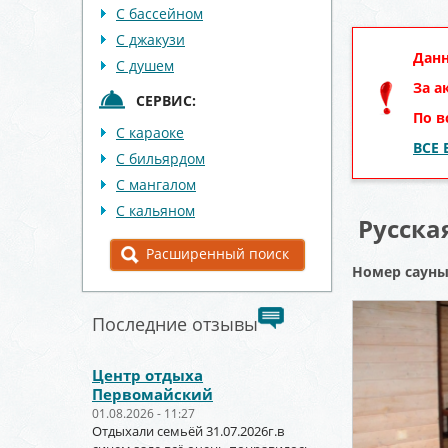
С бассейном
С джакузи
Данн
С душем
За а
СЕРВИС:
По в
С караоке
ВСЕ
С бильярдом
С мангалом
С кальяном
Русска
Расширенный поиск
Номер саун
Последние отзывы
Центр отдыха
Первомайский
01.08.2026 - 11:27
Отдыхали семьёй 31.07.2026г.в