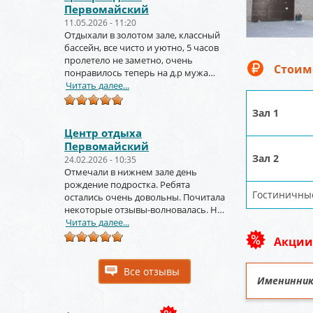
Первомайский
11.05.2026 - 11:20
Отдыхали в золотом зале, классный
бассейн, все чисто и уютно, 5 часов
пролетело не заметно, очень
Стоим
понравилось теперь на д.р мужа
тоже будем заказывать
Читать далее...
Зал 1
Центр отдыха
Первомайский
Зал 2
24.02.2026 - 10:35
Отмечали в нижнем зале день
рождение подростка. Ребята
Гостиничные
остались очень довольны. Почитала
некоторые отзывы-волновалась. Но
зря. Крутое место.
Читать далее...
Акции
Все отзывы
Именинника