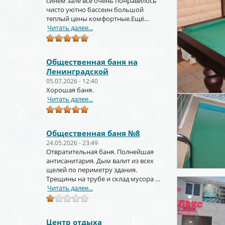
синем зале всё очень понравилось
чисто уютно бассеин большой
теплый цены комфортные.Ещё
вернёмся и не раз!!!
Читать далее...
Общественная баня на
Ленинградской
05.07.2026 - 12:40
Хорошая баня.
Читать далее...
Общественная баня №8
24.05.2026 - 23:49
Отвратительная баня. Полнейшая
антисанитария. Дым валит из всех
щелей по периметру здания.
Трещины на трубе и склад мусора за
торцом зданиями.
Читать далее...
Центр отдыха