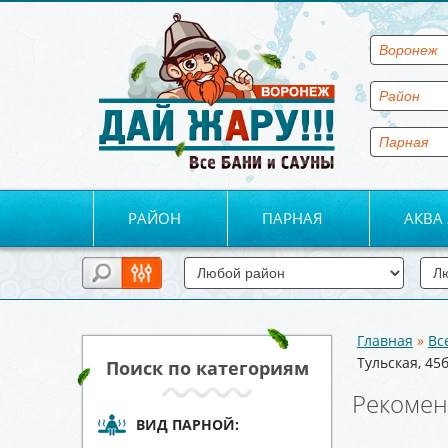
РАЙОН
ПАРНАЯ
АКВА
Главная
»
Вс
Вы здесь
Тульская, 45
Поиск по категориям
Рекомен
ВИД ПАРНОЙ: