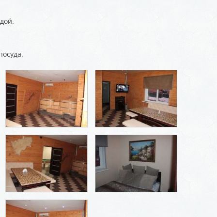
дой.
посуда.