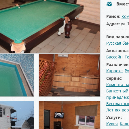
Вмес
Район:
Ком
Адрес:
ул. 
Вид парно
Русская ба
Аква зона
Бассейн
,
Т
Развлечен
Караоке
,
Р
Сервис:
Комната на
Банкетный
принадлеж
Бесплатный
Летняя ве
Услуги:
Кухня
,
Кал