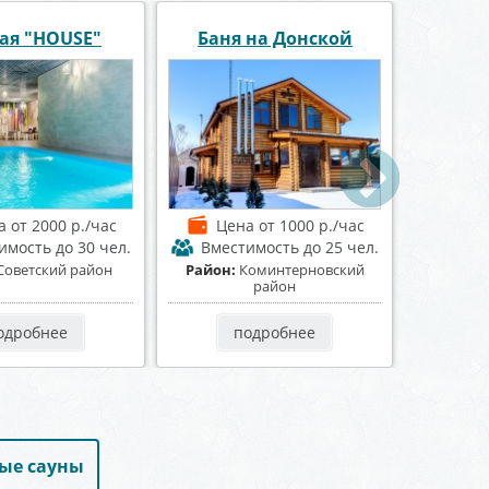
 баня Апельсин
Сауна «Александрия»
Сауна
а
от 1500 р./час
Цена
от 1500 р./час
Це
имость
до 20 чел.
Вместимость
до 15 чел.
Вмес
оминтерновский
Район:
Ленинский район
Район:
район
одробнее
подробнее
ые сауны