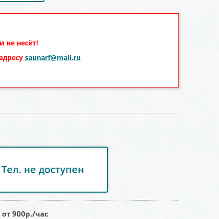
 не несёт!
 адресу
saunarf@mail.ru
Тел. не доступен
:
от 900
р./час