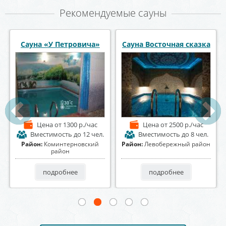
Рекомендуемые сауны
Сауна «Foxy» Фокси
Сауна и баня Апельсин
Цена
от 1200 р./час
Цена
от 1500 р./час
Вместимость
до 10 чел.
Вместимость
до 20 чел.
Район:
Коминтерновский
Район:
Коминтерновский
район
район
подробнее
подробнее