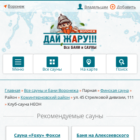
Владельцам
Добавить
Меню
Все сауны
На карте
Поиск
Главная
»
Все сауны и бани Воронежа
»
Парная
»
Финская сауна
»
Вы здесь
Район
»
Коминтерновский район
»
ул. 45 Стрелковой дивизии, 111
»
Клуб-сауна НЕОН
Рекомендуемые сауны
Сауна «Диана»
Сауна Эдесса