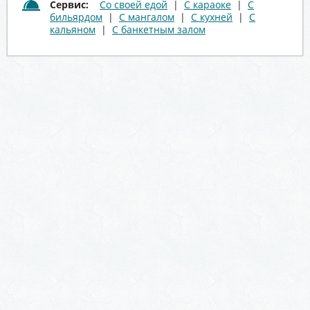
Сервис:
Со своей едой
|
С караоке
|
С
бильярдом
|
С мангалом
|
С кухней
|
С
кальяном
|
С банкетным залом