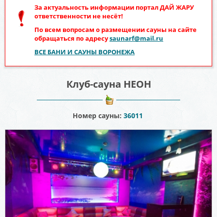
За актуальность информации портал
ДАЙ ЖАРУ
ответственности не несёт!
По всем вопросам о размещении сауны на сайте
обращаться по адресу
saunarf@mail.ru
ВСЕ БАНИ И САУНЫ ВОРОНЕЖА
Клуб-сауна НЕОН
Номер сауны:
36011