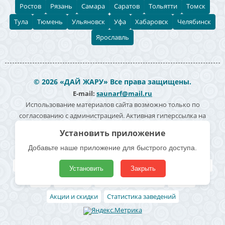
Ростов
Рязань
Самара
Саратов
Тольятти
Томск
Тула
Тюмень
Ульяновск
Уфа
Хабаровск
Челябинск
Ярославль
© 2026 «ДАЙ ЖАРУ» Все права защищены.
E-mail:
saunarf@mail.ru
Использование материалов сайта возможно только по
согласованию с администрацией. Активная гиперссылка на
источник информации обязательна. Согласие на обработку
Установить приложение
персональных данных -
Политика конфиденциальности
Добавьте наше приложение для быстрого доступа.
Полезные ссылки
Все бани и сауны
Поиск по карте
Владельцам
Реклама
Установить
Закрыть
Блог
Архивные
Добавить заведение
Статьи
Акции и скидки
Статистика заведений