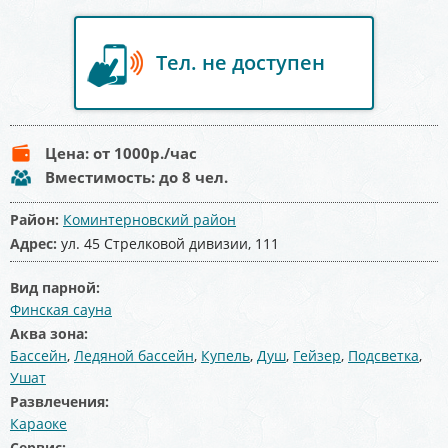
Тел. не доступен
Цена:
от 1000
р./час
Вместимость:
до 8 чел.
Район:
Коминтерновский район
Адрес:
ул. 45 Стрелковой дивизии, 111
Вид парной:
Финская сауна
Аква зона:
Бассейн
,
Ледяной бассейн
,
Купель
,
Душ
,
Гейзер
,
Подсветка
,
Ушат
Развлечения:
Караоке
Сервис: