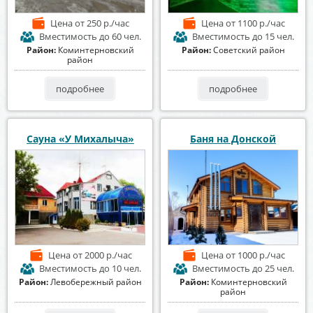
Цена
от 250 р./час
Цена
от 1100 р./час
Вместимость
до 60 чел.
Вместимость
до 15 чел.
Район:
Коминтерновский
Район:
Советский район
район
подробнее
подробнее
Сауна «У Михалыча»
Баня на Донской
Цена
от 2000 р./час
Цена
от 1000 р./час
Вместимость
до 10 чел.
Вместимость
до 25 чел.
Район:
Левобережный район
Район:
Коминтерновский
район