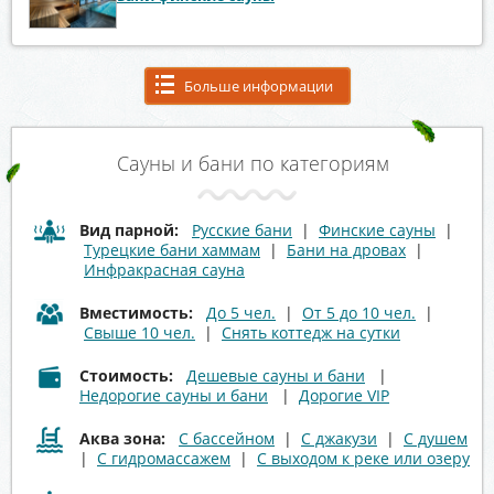
Больше информации
Сауны и бани по категориям
Вид парной:
Русские бани
|
Финские сауны
|
Турецкие бани хаммам
|
Бани на дровах
|
Инфракрасная сауна
Вместимость:
До 5 чел.
|
От 5 до 10 чел.
|
Свыше 10 чел.
|
Снять коттедж на сутки
Стоимость:
Дешевые сауны и бани
|
Недорогие сауны и бани
|
Дорогие VIP
Аква зона:
С бассейном
|
С джакузи
|
С душем
|
С гидромассажем
|
С выходом к реке или озеру