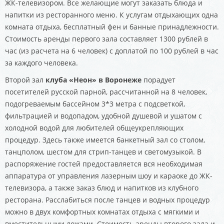
ЖК-телевизором. Все желающие могут заказать блюда и
напитки из ресторанного меню. К услугам отдыхающих одна
комната отдыха, бесплатный фен и банные принадлежности.
Стоимость аренды первого зала составляет 1300 рублей в
час (из расчета на 6 человек) с доплатой по 100 рублей в час
за каждого человека.
Второй зал
клуба «Неон» в Воронеже
порадует
посетителей русской парной, рассчитанной на 8 человек,
подогреваемым бассейном 3*3 метра с подсветкой,
фильтрацией и водопадом, удобной душевой и ушатом с
холодной водой для любителей общеукрепляющих
процедур. Здесь также имеется банкетный зал со столом,
танцполом, шестом для стрип-танцев и светомузыкой. В
распоряжение гостей предоставляется вся необходимая
аппаратура от управления лазерным шоу и караоке до ЖК-
телевизора, а также заказ блюд и напитков из клубного
ресторана. Расслабиться после танцев и водных процедур
можно в двух комфортных комнатах отдыха с мягкими и
вместительными ложами. Стоимость аренды второго зала и