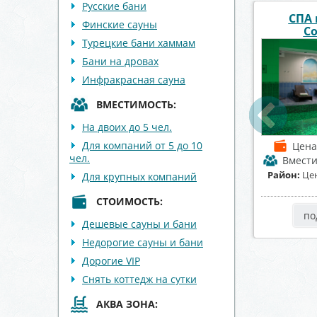
Русские бани
комплекс
Сауна «Афалина»
Сауна «
Финские сауны
леМио
Турецкие бани хаммам
Бани на дровах
Инфракрасная сауна
ВМЕСТИМОСТЬ:
На двоих до 5 чел.
Для компаний от 5 до 10
от 2500 р./час
Цена
от 1300 р./час
Цен
чел.
мость
до 20 чел.
Вместимость
до 15 чел.
Вмест
тральный район
Район:
Ленинский район
Район:
К
Для крупных компаний
СТОИМОСТЬ:
робнее
подробнее
по
Дешевые сауны и бани
Недорогие сауны и бани
Дорогие VIP
Снять коттедж на сутки
АКВА ЗОНА: