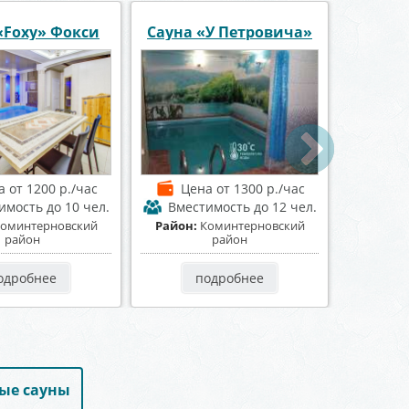
Банн
 Алексеевского
Сауна «Пещера»
а
от 1400 р./час
Цена
от 1200 р./час
Це
тимость
до 7 чел.
Вместимость
до 8 чел.
Вмес
нтральный район
Район:
Центральный район
Район:
одробнее
подробнее
ые сауны