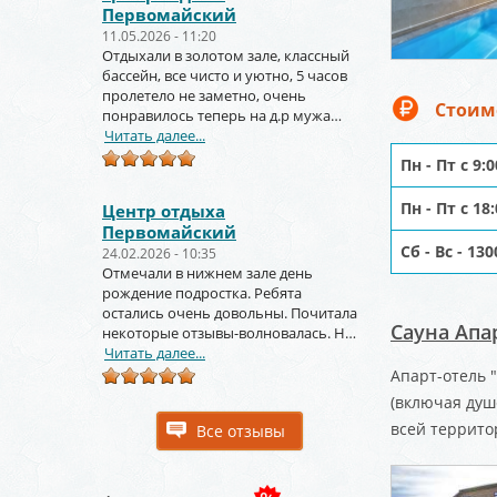
Первомайский
11.05.2026 - 11:20
Отдыхали в золотом зале, классный
бассейн, все чисто и уютно, 5 часов
пролетело не заметно, очень
Стоим
понравилось теперь на д.р мужа
тоже будем заказывать
Читать далее...
Пн - Пт с 9:
Пн - Пт с 18
Центр отдыха
Первомайский
Сб - Вс - 13
24.02.2026 - 10:35
Отмечали в нижнем зале день
рождение подростка. Ребята
остались очень довольны. Почитала
Сауна Апа
некоторые отзывы-волновалась. Но
зря. Крутое место.
Читать далее...
Апарт-отель 
(включая душ
всей террито
Все отзывы