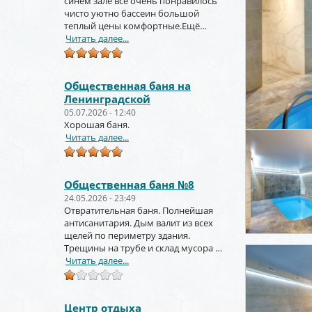
синем зале всё очень понравилось
чисто уютно бассеин большой
теплый цены комфортные.Ещё
вернёмся и не раз!!!
Читать далее...
Общественная баня на
Ленинградской
05.07.2026 - 12:40
Хорошая баня.
Читать далее...
Общественная баня №8
24.05.2026 - 23:49
Отвратительная баня. Полнейшая
антисанитария. Дым валит из всех
щелей по периметру здания.
Трещины на трубе и склад мусора за
торцом зданиями.
Читать далее...
Центр отдыха