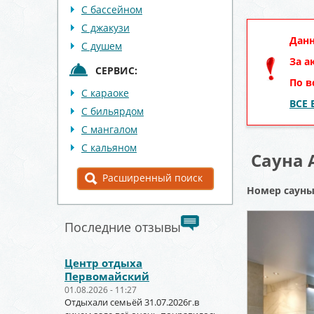
С бассейном
С джакузи
Данн
С душем
За а
СЕРВИС:
По в
С караоке
ВСЕ
С бильярдом
С мангалом
С кальяном
Сауна 
Расширенный поиск
Номер саун
Последние отзывы
Центр отдыха
Первомайский
01.08.2026 - 11:27
Отдыхали семьёй 31.07.2026г.в