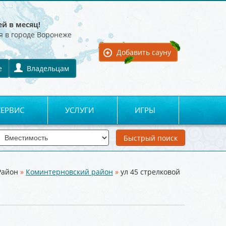
ей в месяц!
я в городе Воронеже
Для владельцев:
Добавить сауну
е
Владельцам
СЕРВИС
УСЛУГИ
ИГРЫ
Район
»
Коминтерновский район
»
ул 45 стрелковой