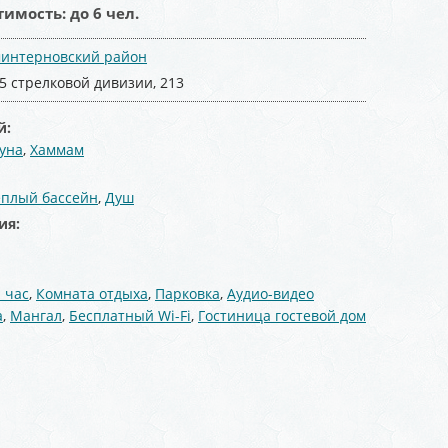
тимость:
до 6 чел.
интерновский район
45 стрелковой дивизии, 213
й:
уна
,
Хаммам
:
еплый бассейн
,
Душ
ия:
 час
,
Комната отдыха
,
Парковка
,
Аудио-видео
а
,
Мангал
,
Бесплатный Wi-Fi
,
Гостиница гостевой дом