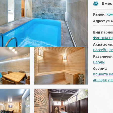
Вмес
Район:
Ком
Адрес:
ул 
Вид парно
Финская са
Аква зона
Бассейн
,
Т
Развлечен
Нарды
Сервис:
Комната на
аппаратур