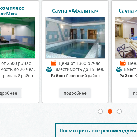
Foxy» Фокси
Сауна «У Петровича»
Баня на
а
от 1200 р./час
Цена
от 1300 р./час
Цен
имость
до 10 чел.
Вместимость
до 12 чел.
Вмес
оминтерновский
Район:
Коминтерновский
Район:
Це
район
район
дробнее
подробнее
п
Посмотреть все рекомендуем