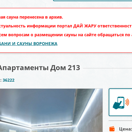
ая сауна перенесена в архив.
ктуальность информации портал
ДАЙ ЖАРУ
ответственности
сем вопросам о размещении сауны на сайте обращаться по
 БАНИ И САУНЫ ВОРОНЕЖА
Апартаменты Дом 213
ы:
36222
Цена