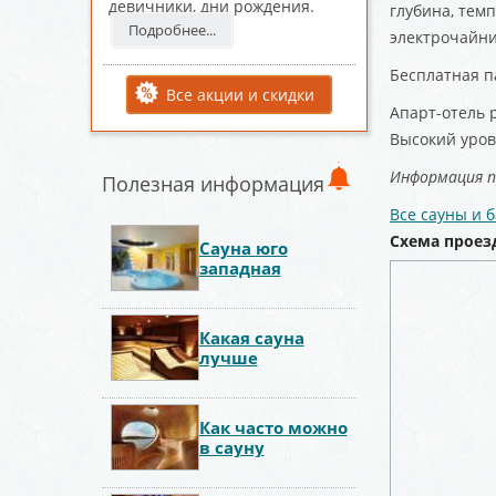
девичники, дни рождения.
глубина, темп
Подробнее...
электрочайник
Бесплатная п
Все акции и скидки
Апарт-отель 
Высокий уров
Информация 
Полезная информация
Все сауны и 
Схема проез
Сауна юго
западная
Какая сауна
лучше
Как часто можно
в сауну