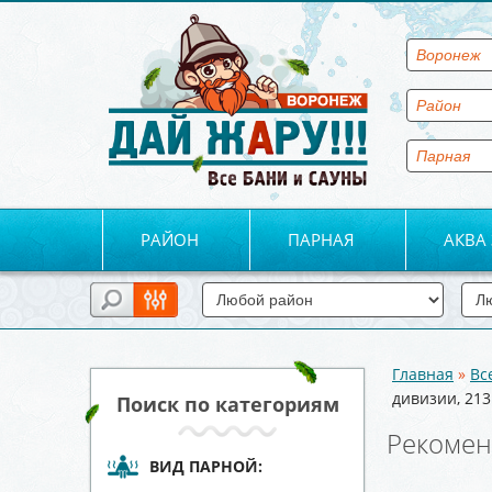
РАЙОН
ПАРНАЯ
АКВА
Главная
»
Вс
Вы здесь
дивизии, 213
Поиск по категориям
Рекомен
ВИД ПАРНОЙ: