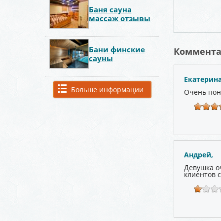
Баня сауна
массаж отзывы
Бани финские
Коммент
сауны
Екатерин
Больше информации
Очень пон
Андрей,
Девушка о
клиентов 