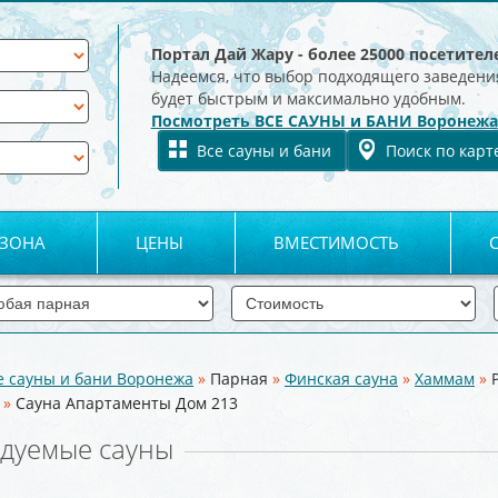
Портал Дай Жару - более 25000 посетител
Надеемся, что выбор подходящего заведени
будет быстрым и максимально удобным.
Посмотреть ВСЕ САУНЫ и БАНИ Воронежа
Все сауны и бани
Поиск по карт
 ЗОНА
ЦЕНЫ
ВМЕСТИМОСТЬ
е сауны и бани Воронежа
»
Парная
»
Финская сауна
»
Хаммам
»
»
Сауна Апартаменты Дом 213
дуемые сауны