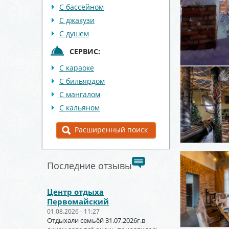
С бассейном
С джакузи
С душем
СЕРВИС:
С караоке
С бильярдом
С мангалом
С кальяном
Расширенный поиск
Последние отзывы
Центр отдыха
Первомайский
01.08.2026 - 11:27
Отдыхали семьёй 31.07.2026г.в