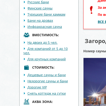
Данн
Русские бани
За а
Финские сауны
Турецкие бани хаммам
По в
Бани на дровах
ВСЕ
Инфракрасная сауна
ВМЕСТИМОСТЬ:
Загоро
На двоих до 5 чел.
Для компаний от 5 до 10
Номер саун
чел.
Для крупных компаний
СТОИМОСТЬ:
Дешевые сауны и бани
Недорогие сауны и бани
Дорогие VIP
Снять коттедж на сутки
АКВА ЗОНА: