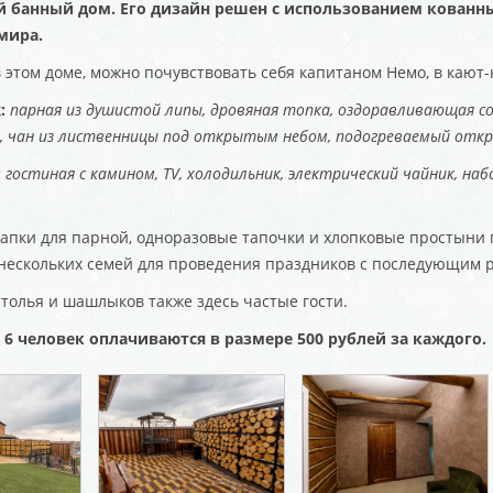
 банный дом. Его дизайн решен с использованием кованн
мира.
 этом доме, можно почувствовать себя капитаном Немо, в кают
:
парная из душистой липы, дровяная топка, оздоравливающая со
ел, чан из лиственницы под открытым небом, подогреваемый отк
:
гостиная с камином, TV, холодильник, электрический чайник, наб
шапки для парной, одноразовые тапочки и хлопковые простыни 
нескольких семей для проведения праздников с последующим р
толья и шашлыков также здесь частые гости.
 6 человек оплачиваются в размере 500 рублей за каждого.