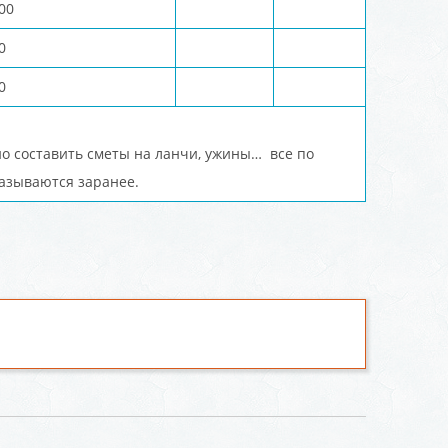
00
0
0
о составить сметы на ланчи, ужины… все по
азываются заранее.