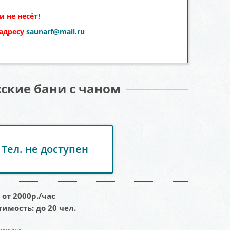
 не несёт!
 адресу
saunarf@mail.ru
ские бани с чаном
Тел. не доступен
:
от 2000
р./час
тимость:
до 20 чел.