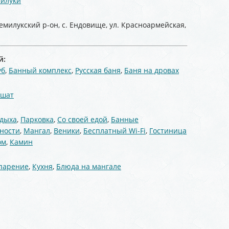
илуки
емилукский р-он, с. Ендовище, ул. Красноармейская,
й:
уб
,
Банный комплекс
,
Русская баня
,
Баня на дровах
:
шат
тдыха
,
Парковка
,
Со своей едой
,
Банные
ности
,
Мангал
,
Веники
,
Бесплатный Wi-Fi
,
Гостиница
ом
,
Камин
 парение
,
Кухня
,
Блюда на мангале