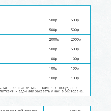
500р
500р
500р
500р
2000р
2000р
500р
500р
100р
100р
100р
100р
100р
100р
, тапочки, шапки, мыло, комплект посуды по
питками и едой или заказать у нас в ресторане.
а в выходной день(пт-
Сумма,