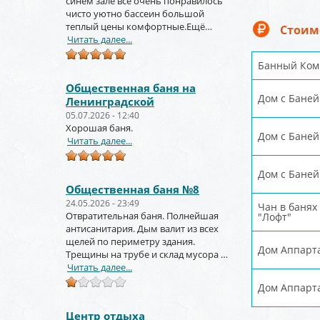
синем зале всё очень понравилось
чисто уютно бассеин большой
теплый цены комфортные.Ещё
Стоим
вернёмся и не раз!!!
Читать далее...
Банный Ком
Общественная баня на
Дом с Бане
Ленинградской
05.07.2026 - 12:40
Хорошая баня.
Дом с Бане
Читать далее...
Дом с Баней
Общественная баня №8
24.05.2026 - 23:49
Чан в банях
Отвратительная баня. Полнейшая
"Лофт"
антисанитария. Дым валит из всех
щелей по периметру здания.
Дом Аппарт
Трещины на трубе и склад мусора за
торцом зданиями.
Читать далее...
Дом Аппарт
Центр отдыха