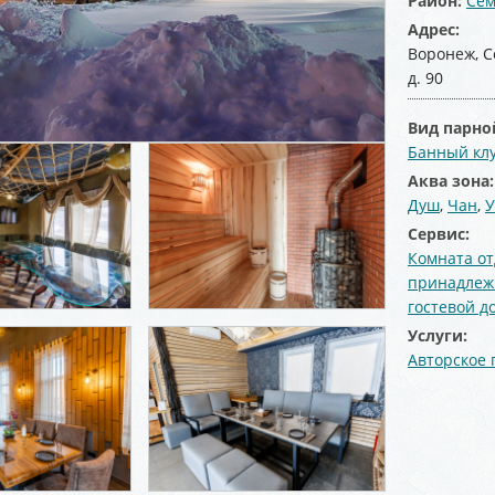
Район:
Сем
Адрес:
Воронеж, С
д. 90
Вид парно
Банный кл
Аква зона
Душ
,
Чан
,
У
Сервис:
Комната о
принадлеж
гостевой д
Услуги:
Авторское