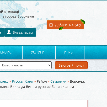
ей в месяц!
я в городе Воронеже
Для владельцев:
Добавить сауну
е
Владельцам
СЕРВИС
УСЛУГИ
ИГРЫ
плекс
»
Русская баня
»
Район
»
Семилуки
»
Воронеж,
плекс Вилла да Винчи русские бани с чаном