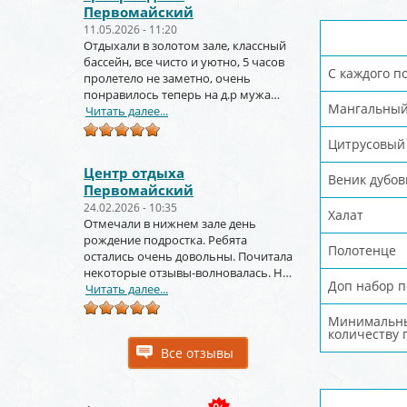
Первомайский
11.05.2026 - 11:20
Отдыхали в золотом зале, классный
бассейн, все чисто и уютно, 5 часов
С каждого п
пролетело не заметно, очень
понравилось теперь на д.р мужа
Мангальный
тоже будем заказывать
Читать далее...
Цитрусовый 
Центр отдыха
Веник дубо
Первомайский
24.02.2026 - 10:35
Халат
Отмечали в нижнем зале день
рождение подростка. Ребята
Полотенце
остались очень довольны. Почитала
некоторые отзывы-волновалась. Но
Доп набор п
зря. Крутое место.
Читать далее...
Минимальный
количеству 
Все отзывы