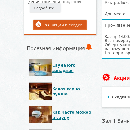
девичники, дни рождения.
УльтраЛюкс
Подробнее...
Доп место
Все акции и скидки
Проживание
Заезд 14:00,
Все номера 
Обеды, ужин
Полезная информация
вашему жела
На территор
Сауна юго
западная
Акции
Какая сауна
лучше
Скидка 1
Как часто можно
в сауну
Зал 1 Бан