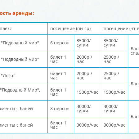
ость аренды:
плекс
посещение (пн-ср)
посещение (чт-в
35000/
35000/
й "Подводный мир"
6 персон
сутки
сутки
Бан
спа
билет 1
2000р./
2500р./
й "Подводный мир"
час
час
час
билет 1
2000р./
2500р./
 "Лофт"
час
час
час
Бан
 "Подводный Мир",
билет 1
1500р/час
1500р/час
час
30000/
30000/
аменты с баней
8 персон
сутки
сутки
Бан
билет 1
аменты с баней
3000р/час
3000р/час
час