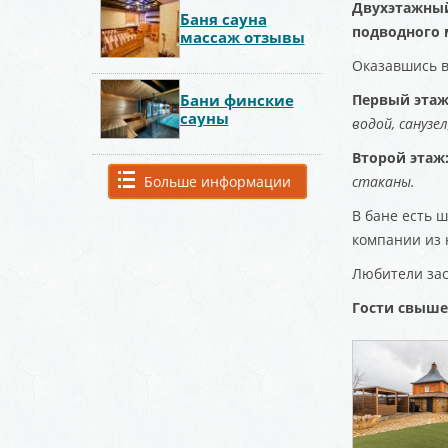
Двухэтажный
Баня сауна
подводного 
массаж отзывы
Оказавшись в
Бани финские
Первый этаж
сауны
водой, сануз
Второй этаж
Больше информации
стаканы.
В бане есть 
компании из 
Любители зас
Гости свыше