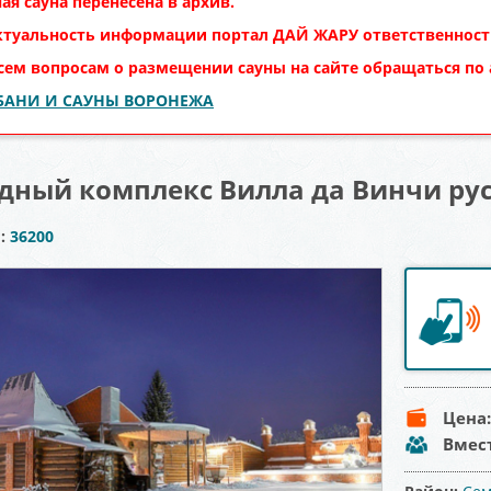
ая сауна перенесена в архив.
ктуальность информации портал
ДАЙ ЖАРУ
ответственности
сем вопросам о размещении сауны на сайте обращаться по
 БАНИ И САУНЫ ВОРОНЕЖА
дный комплекс Вилла да Винчи рус
ы:
36200
Цена
Вмес