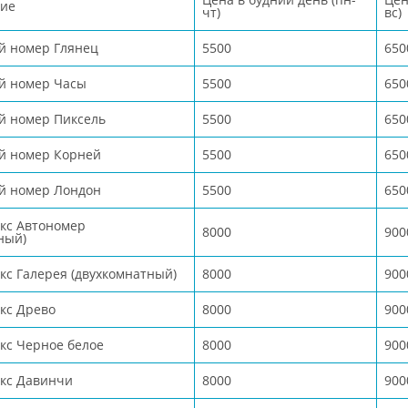
ие
чт)
вс)
й номер Глянец
5500
650
й номер Часы
5500
650
й номер Пиксель
5500
650
й номер Корней
5500
650
й номер Лондон
5500
650
кс Автономер
8000
900
ный)
с Галерея (двухкомнатный)
8000
900
кс Древо
8000
900
кс Черное белое
8000
900
кс Давинчи
8000
900