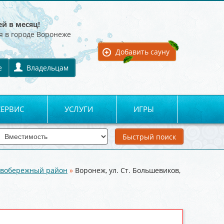
ей в месяц!
я в городе Воронеже
Для владельцев:
Добавить сауну
е
Владельцам
СЕРВИС
УСЛУГИ
ИГРЫ
вобережный район
»
Воронеж, ул. Ст. Большевиков,