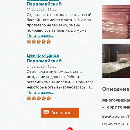
Первомайский
11.05.2026 - 11:20
Отдыхали в золотом зале, классный
бассейн, все чисто и уютно, 5 часов
пролетело не заметно, очень
понравилось теперь на д.р мужа
тоже будем заказывать
Читать далее...
Центр отдыха
Первомайский
24.02.2026 - 10:35
Отмечали в нижнем зале день
рождение подростка. Ребята
остались очень довольны. Почитала
некоторые отзывы-волновалась. Но
Описание
зря. Крутое место.
Читать далее...
Многоуважае
«Территория
Все отзывы
Клуб-сауна «
горячего и те