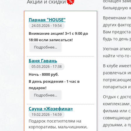
Акции и скидки
оснащен заме
бильярдную к
Временами по
Парная "HOUSE"
других факто
24.03.2026 - 19:54
Вам предоста
Внимание акция! 3+1 с 9:00 до
будь то день
18:00 если записаться!
Подробнее...
Уютная атмос
найти что-то
Баня Гавань
В клубе имее
05.03.2026 - 17:38
развлечься и
Ночь - 8000 руб.
потрясающие 
В день рождения - 1 час в
попариться и
подарок!
Подробнее...
Отдых с дост
комплексами 
Сауна «Жозефина»
фильма или сх
19.02.2026 - 14:59
совмещающей 
Подарок посетилтелям на
друзьями, а 
корпоративы, мальчишники,