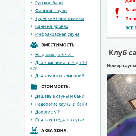
Данн
Русские бани
За а
Финские сауны
Турецкие бани хаммам
По в
Бани на дровах
ВСЕ
Инфракрасная сауна
ВМЕСТИМОСТЬ:
Клуб с
На двоих до 5 чел.
Для компаний от 5 до 10
Номер саун
чел.
Для крупных компаний
СТОИМОСТЬ:
Дешевые сауны и бани
Недорогие сауны и бани
Дорогие VIP
Снять коттедж на сутки
АКВА ЗОНА: