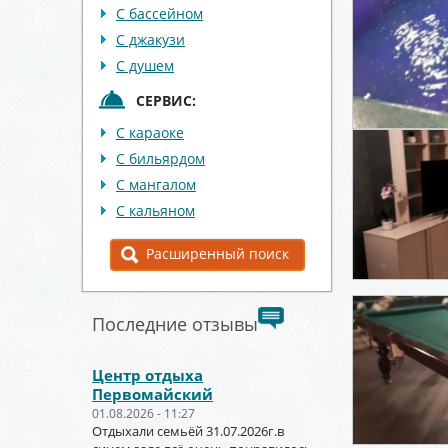
С бассейном
С джакузи
С душем
СЕРВИС:
С караоке
С бильярдом
С мангалом
С кальяном
Расширенный поиск
Последние отзывы
Центр отдыха
Первомайский
01.08.2026 - 11:27
Отдыхали семьёй 31.07.2026г.в