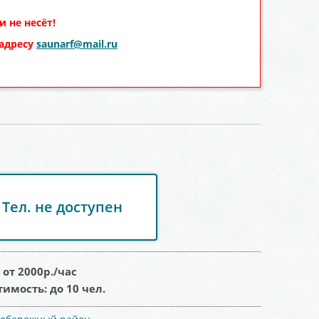
 не несёт!
 адресу
saunarf@mail.ru
Тел. не доступен
:
от 2000
р./час
тимость:
до 10 чел.