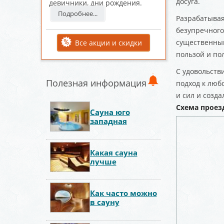
досуга.
девичники, дни рождения.
Подробнее...
Разрабатывая
безупречного
существенный
Все акции и скидки
пользой и по
С удовольств
Полезная информация
подход к люб
и сил и созд
Схема проез
Сауна юго
западная
Какая сауна
лучше
Как часто можно
в сауну