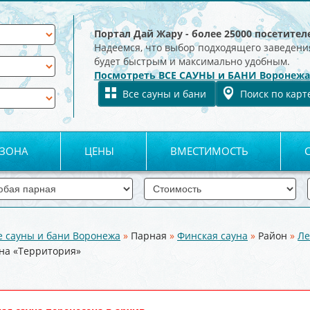
Портал Дай Жару - более 25000 посетител
Надеемся, что выбор подходящего заведени
будет быстрым и максимально удобным.
Посмотреть ВСЕ САУНЫ и БАНИ Воронежа
Все сауны и бани
Поиск по карт
 ЗОНА
ЦЕНЫ
ВМЕСТИМОСТЬ
е сауны и бани Воронежа
»
Парная
»
Финская сауна
»
Район
»
Ле
уна «Территория»