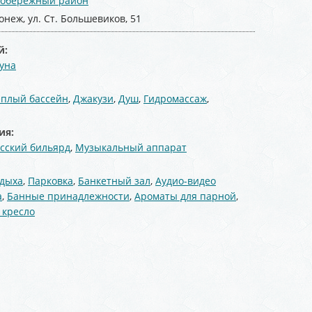
обережный район
онеж, ул. Ст. Большевиков, 51
й:
уна
:
еплый бассейн
,
Джакузи
,
Душ
,
Гидромассаж
,
ия:
усский бильярд
,
Музыкальный аппарат
тдыха
,
Парковка
,
Банкетный зал
,
Аудио-видео
а
,
Банные принадлежности
,
Ароматы для парной
,
 кресло