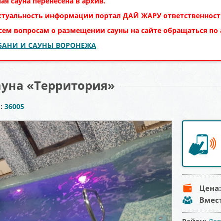
ая сауна перенесена в архив.
ктуальность информации портал
ДАЙ ЖАРУ
ответственности
сем вопросам о размещении сауны на сайте обращаться по
 БАНИ И САУНЫ ВОРОНЕЖА
ауна «Территория»
ы:
36005
Цена
Вмес