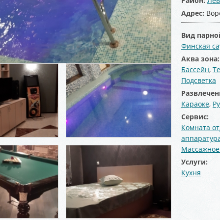
Район:
Лев
Адрес:
Вор
Вид парно
Финская са
Аква зона
Бассейн
,
Т
Подсветка
Развлечен
Караоке
,
Р
Сервис:
Комната о
аппаратур
Массажное
Услуги:
Кухня