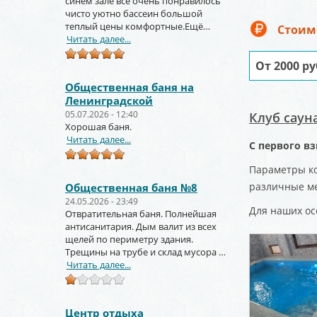
синем зале всё очень понравилось
чисто уютно бассеин большой
теплый цены комфортные.Ещё
Стоим
вернёмся и не раз!!!
Читать далее...
От 2000 ру
Общественная баня на
Ленинградской
05.07.2026 - 12:40
Клуб саун
Хорошая баня.
Читать далее...
С первого в
Параметры ко
различные ме
Общественная баня №8
24.05.2026 - 23:49
Для наших ос
Отвратительная баня. Полнейшая
антисанитария. Дым валит из всех
щелей по периметру здания.
Трещины на трубе и склад мусора за
торцом зданиями.
Читать далее...
Центр отдыха