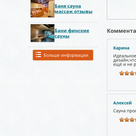
Баня сауна
массаж отзывы
Коммент
Бани финские
сауны
Карина
Больше информации
Идеальное
дизайн,чт
ещё и не р
Алексей
Сауна прос