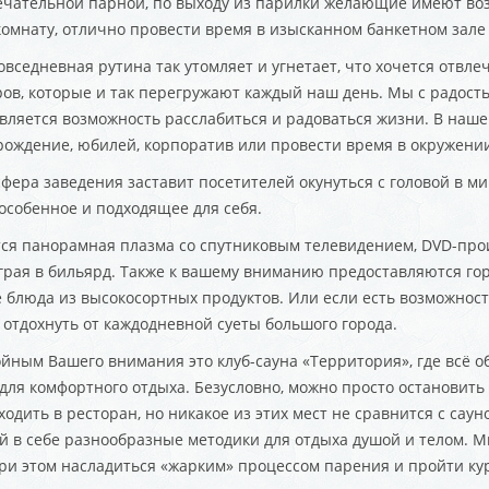
чательной парной, по выходу из парилки желающие имеют возм
омнату, отлично провести время в изысканном банкетном зале 
вседневная рутина так утомляет и угнетает, что хочется отвле
ров, которые и так перегружают каждый наш день. Мы с радость
вляется возможность расслабиться и радоваться жизни. В наш
 рождение, юбилей, корпоратив или провести время в окружени
фера заведения заставит посетителей окунуться с головой в мир
 особенное и подходящее для себя.
тся панорамная плазма со спутниковым телевидением, DVD-проиг
грая в бильярд. Также к вашему вниманию предоставляются гор
блюда из высокосортных продуктов. Или если есть возможность
 отдохнуть от каждодневной суеты большого города.
ойным Вашего внимания это клуб-сауна «Территория», где всё 
для комфортного отдыха. Безусловно, можно просто остановить
одить в ресторан, но никакое из этих мест не сравнится с сау
в себе разнообразные методики для отдыха душой и телом. М
при этом насладиться «жарким» процессом парения и пройти ку