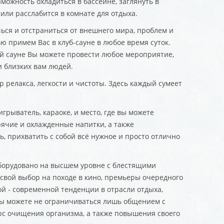
ожность охладиться в бассейне, заглянуть в
или расслабится в комнате для отдыха.
чься и отстраниться от внешнего мира, проблем и
ю примем Вас в клуб-сауне в любое время суток.
ей сауне Вы можете провести любое мероприятие,
и близких вам людей.
 релакса, легкости и чистоты. Здесь каждый сумеет
рыватель, караоке, и место, где вы можете
ячие и охлажденные напитки, а также
, прихватить с собой всё нужное и просто отлично
оборудовано на высшем уровне с блестящими
 свой выбор на походе в кино, премьеры очередного
ной - современной тенденции в отрасли отдыха,
ы можете не ограничиваться лишь общением с
рс очищения организма, а также повышения своего