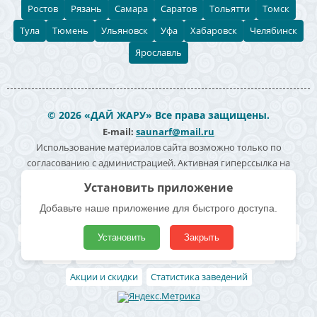
Ростов
Рязань
Самара
Саратов
Тольятти
Томск
Тула
Тюмень
Ульяновск
Уфа
Хабаровск
Челябинск
Ярославль
© 2026 «ДАЙ ЖАРУ» Все права защищены.
E-mail:
saunarf@mail.ru
Использование материалов сайта возможно только по
согласованию с администрацией. Активная гиперссылка на
источник информации обязательна. Согласие на обработку
Установить приложение
персональных данных -
Политика конфиденциальности
Добавьте наше приложение для быстрого доступа.
Полезные ссылки
Все бани и сауны
Поиск по карте
Владельцам
Реклама
Установить
Закрыть
Блог
Архивные
Добавить заведение
Статьи
Акции и скидки
Статистика заведений