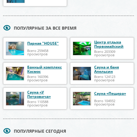
ПОПУЛЯРНЫЕ ЗА ВСЕ ВРЕМЯ
Центр отдыха
Парная "HOUSE"
Первомайский
Всего 259458
Всего 203309
просмотров
просмотров
Банный комплекс
Сауна и баня
Космос
Апельсин
Всего 160396
Всего 124123
просмотров
просмотров
Сауна «У
Сауна «Пещера»
Петровича»
Всего 104932
Всего 110588
просмотров
просмотров
ПОПУЛЯРНЫЕ СЕГОДНЯ