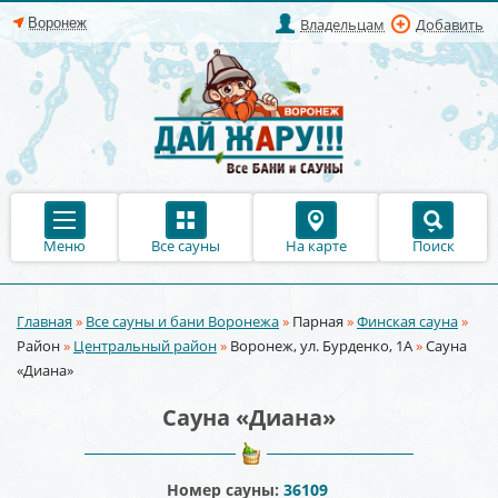
Владельцам
Добавить
Меню
Все сауны
На карте
Поиск
Главная
»
Все сауны и бани Воронежа
»
Парная
»
Финская сауна
»
Вы здесь
Район
»
Центральный район
»
Воронеж, ул. Бурденко, 1А
»
Сауна
«Диана»
Сауна «Диана»
Номер сауны:
36109