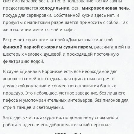
система караоке бесплатно. В пользование гостям сауны
предоставляется
холодильник
, фен,
микроволновая печь
,
посуда для сервировки. Собственной кухни здесь нет, и
продукты с напитками разрешается приносить с собой. Так
же в наличии имеется чай и кофе.
Встречает своих посетителей «Диана» классической
финской парной с жарким сухим паром
, рассчитанной на
шестерых человек, душевой и проходящей постоянную
фильтрацию водой.
В сауне «Диана» в Воронеже есть все необходимое для
хорошего семейного отдыха, для приватных встреч в
дружеской компании и совместного принятия банных
процедур. Это небольшое, уютное заведение, без лишнего
пафоса и умопомрачительных интерьеров, без пилонов для
стрип-танцев и светомузыки.
Зато здесь чисто, аккуратно, по-домашнему спокойно и
работает здесь очень доброжелательный персонал.