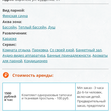
Вид парной:
Финская сауна
Аква зона:
Бассейн
,
Теплый бассейн
,
Душ
Развлечения:
Караоке
Сервис:
Комната отдыха
,
Парковка
,
Со своей едой
,
Банкетный зал
,
Аудио-видео аппаратура
,
Банные принадлежности
,
Ароматы
для парной
,
Кондиционер
Стоимость аренды:
Min заказ - 3 часа
До 6-ти человек,
1500
Комплект одноразовые тапочки
рублей
включая детей.
и тканевая простынь - 100 руб.
в час
Предварительный
заказ, предоплата