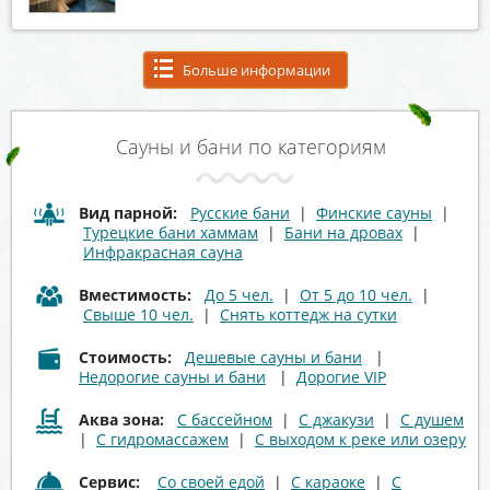
Больше информации
Сауны и бани по категориям
Вид парной:
Русские бани
|
Финские сауны
|
Турецкие бани хаммам
|
Бани на дровах
|
Инфракрасная сауна
Вместимость:
До 5 чел.
|
От 5 до 10 чел.
|
Свыше 10 чел.
|
Снять коттедж на сутки
Стоимость:
Дешевые сауны и бани
|
Недорогие сауны и бани
|
Дорогие VIP
Аква зона:
С бассейном
|
С джакузи
|
С душем
|
С гидромассажем
|
С выходом к реке или озеру
Сервис:
Со своей едой
|
С караоке
|
С