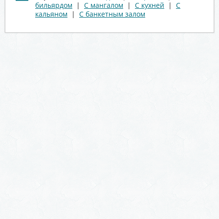
бильярдом
|
С мангалом
|
С кухней
|
С
кальяном
|
С банкетным залом