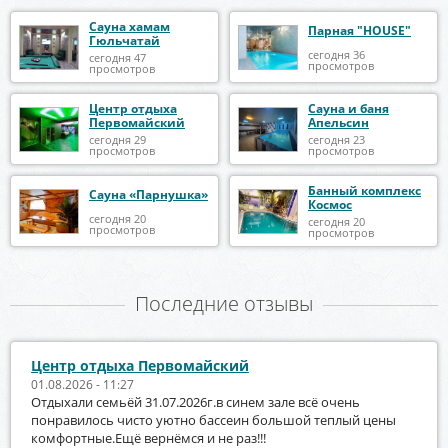
Сауна хамам
Парная "HOUSE"
Гюльчатай
сегодня 36
сегодня 47
просмотров
просмотров
Центр отдыха
Сауна и баня
Первомайский
Апельсин
сегодня 29
сегодня 23
просмотров
просмотров
Банный комплекс
Сауна «Парнушка»
Космос
сегодня 20
сегодня 20
просмотров
просмотров
Последние отзывы
Центр отдыха Первомайский
01.08.2026 - 11:27
Отдыхали семьёй 31.07.2026г.в синем зале всё очень
понравилось чисто уютно бассеин большой теплый цены
комфортные.Ещё вернёмся и не раз!!!