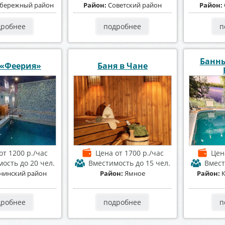
бережный район
Район:
Советский район
Район:
дробнее
подробнее
п
Банн
 «Феерия»
Баня в Чане
от 1200 р./час
Цена
от 1700 р./час
Це
мость
до 20 чел.
Вместимость
до 15 чел.
Вмес
нинский район
Район:
Ямное
Район:
дробнее
подробнее
п