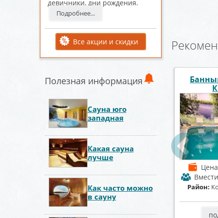
девичники, дни рождения.
Подробнее...
Все акции и скидки
Рекомен
 комплекс
Центр отдыха
Полезная информация
Парна
осмос
Первомайский
Сауна юго
западная
Какая сауна
лучше
от 1500 р./час
Цена
от 1100 р./час
Цен
мость
до 25 чел.
Вместимость
до 15 чел.
Вмест
минтерновский
Район:
Советский район
Район:
С
Как часто можно
район
в сауну
робнее
подробнее
по