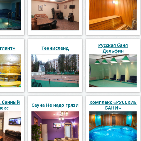
Русская баня
тлант»
Теннисленд
Дельфин
A банный
Комплекс «РУССКИЕ
Сауна Не надо грязи
екс
БАНИ»