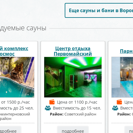
Еще сауны и бани в Вор
дуемые сауны
я "HOUSE"
Сауна и баня Апельсин
Сау
а
от 2000 р./час
Цена
от 1500 р./час
Це
имость
до 30 чел.
Вместимость
до 20 чел.
Вмест
оветский район
Район:
Коминтерновский
Район:
К
район
дробнее
подробнее
п