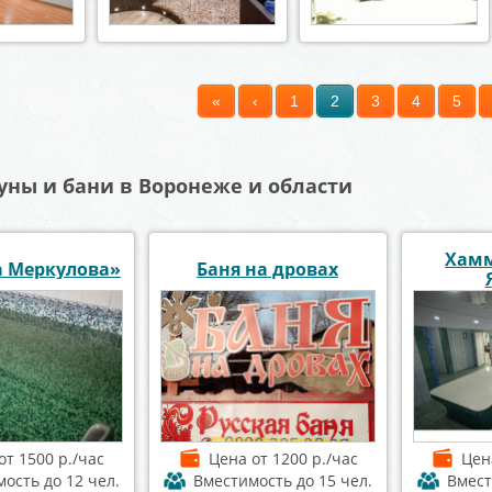
«
‹
1
2
3
4
5
уны и бани в Воронеже и области
Хамм
а Меркулова»
Баня на дровах
от 1500 р./час
Цена
от 1200 р./час
Це
мость
до 12 чел.
Вместимость
до 15 чел.
Вмес