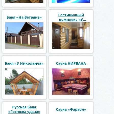
Гостиничный
Баня «На Ветряке»
комплекс «У
Михалыча»
Баня «У Николаича»
Сауна НИРВАНА
Русская баня
Сауна «Фараон»
«Госпожа удача»