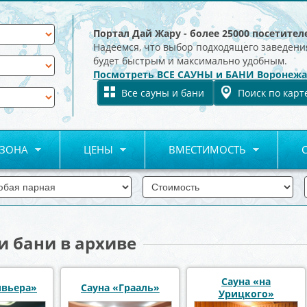
Портал Дай Жару - более 25000 посетител
Надеемся, что выбор подходящего заведени
будет быстрым и максимально удобным.
Посмотреть ВСЕ САУНЫ и БАНИ Воронежа
Все сауны и бани
Поиск по карт
 ЗОНА
ЦЕНЫ
ВМЕСТИМОСТЬ
и бани в архиве
Сауна «на
ивьера»
Сауна «Грааль»
Урицкого»