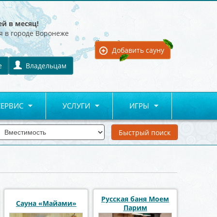
ей в месяц!
я в городе Воронеже
Для владельцев:
Добавить сауну
е
Владельцам
СЕРВИС
УСЛУГИ
ИГРЫ
Русская баня Моем
Сауна «Майами»
Парим