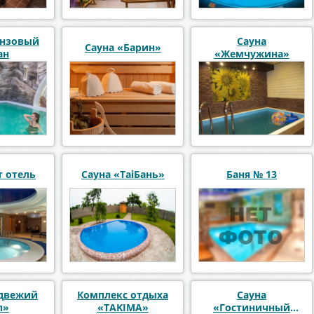
онзовый
Сауна
Сауна «Барин»
ан
«Жемчужина»
т отель
Сауна «TaiБань»
Баня № 13
двежий
Комплекс отдыха
Сауна
л»
«TAKIMA»
«Гостиничный