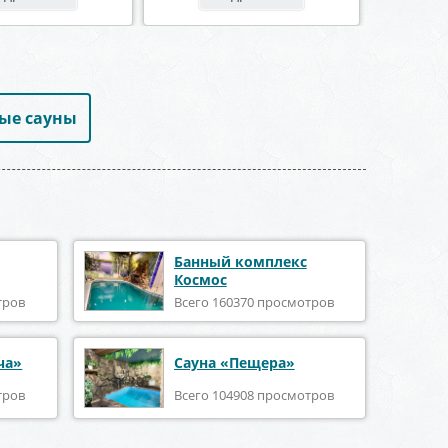
ые сауны
Банный комплекс
Космос
тров
Всего 160370 просмотров
ча»
Сауна «Пещера»
тров
Всего 104908 просмотров