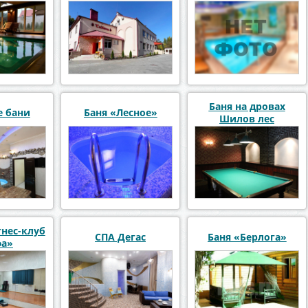
Домик»
Баня на дровах
 бани
Баня «Лесное»
Шилов лес
нес-клуб
СПА Дегас
Баня «Берлога»
фа»