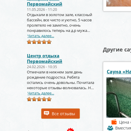
Первомайский
11.05.2026 - 11:20
Отдыхали в золотом зале, классный
бассейн, все чисто и уютно, 5 часов
пролетело не заметно, очень
Страницы
понравилось теперь на д.р мужа
тоже будем заказывать
Читать далее...
Другие са
Центр отдыха
Первомайский
24.02.2026 - 10:35
Сауна «Н
Отмечали в нижнем зале день
рождение подростка. Ребята
остались очень довольны. Почитала
некоторые отзывы-волновалась. Но
зря. Крутое место.
Читать далее...
Все отзывы
Цена
Вмести