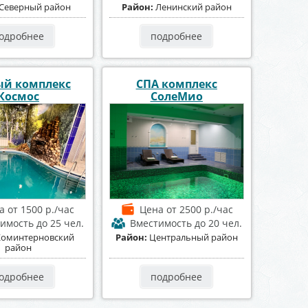
Северный район
Район:
Ленинский район
одробнее
подробнее
ый комплекс
СПА комплекс
Космос
СолеМио
на
от 1500 р./час
Цена
от 2500 р./час
тимость
до 25 чел.
Вместимость
до 20 чел.
Коминтерновский
Район:
Центральный район
район
одробнее
подробнее