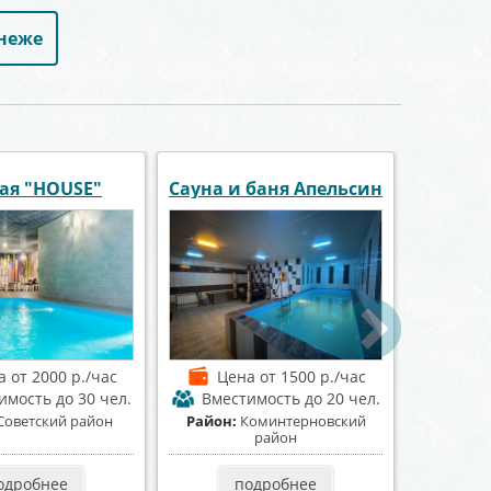
онеже
на Эдесса
Сауна «Афалина»
Сау
на
от 600 р./час
Цена
от 1300 р./час
Це
имость
до 12 чел.
Вместимость
до 15 чел.
Вме
оминтерновский
Район:
Ленинский район
Район:
Ц
район
одробнее
подробнее