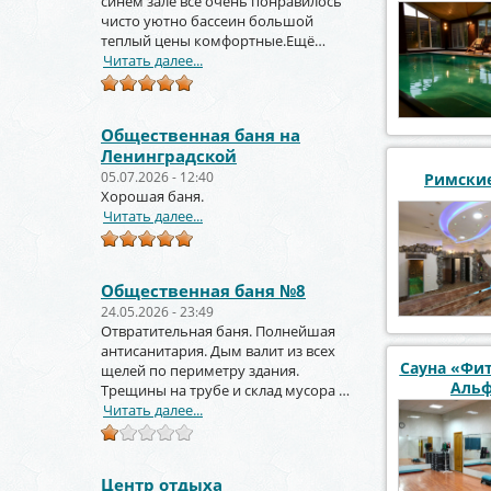
синем зале всё очень понравилось
чисто уютно бассеин большой
теплый цены комфортные.Ещё
вернёмся и не раз!!!
Читать далее...
Общественная баня на
Ленинградской
05.07.2026 - 12:40
Римские
Хорошая баня.
Читать далее...
Общественная баня №8
24.05.2026 - 23:49
Отвратительная баня. Полнейшая
антисанитария. Дым валит из всех
Сауна «Фит
щелей по периметру здания.
Аль
Трещины на трубе и склад мусора за
торцом зданиями.
Читать далее...
Центр отдыха