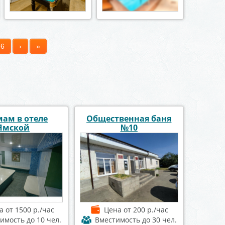
6
›
»
ам в отеле
Общественная баня
Ямской
№10
на
от 1500 р./час
Цена
от 200 р./час
тимость
до 10 чел.
Вместимость
до 30 чел.