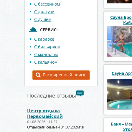
С бассейном
С джакузи
Сауна Бр
С душем
Каб
СЕРВИС:
С караоке
С бильярдом
С мангалом
С кальяном
Сауна Ар
Расширенный поиск
Последние отзывы
Центр отдыха
Первомайский
01.08.2026 - 11:27
Баня «Ме
Отдыхали семьёй 31.07.2026г.в
Уго