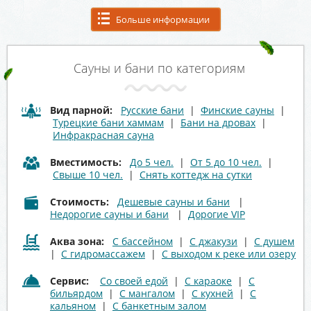
Больше информации
Сауны и бани по категориям
Вид парной:
Русские бани
|
Финские сауны
|
Турецкие бани хаммам
|
Бани на дровах
|
Инфракрасная сауна
Вместимость:
До 5 чел.
|
От 5 до 10 чел.
|
Свыше 10 чел.
|
Снять коттедж на сутки
Стоимость:
Дешевые сауны и бани
|
Недорогие сауны и бани
|
Дорогие VIP
Аква зона:
С бассейном
|
С джакузи
|
С душем
|
С гидромассажем
|
С выходом к реке или озеру
Сервис:
Со своей едой
|
С караоке
|
С
бильярдом
|
С мангалом
|
С кухней
|
С
кальяном
|
С банкетным залом