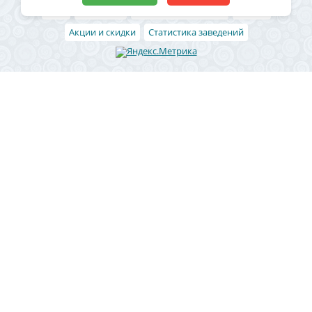
Блог
Архивные
Добавить заведение
Статьи
Акции и скидки
Статистика заведений
Район
Ленинский район
Левобережный район
Центральный район
Железнодорожный район
Коминтерновский район
Северный район
Советский район
Юго-западный
Отрожка
СХИ
Новая Усмань
Рамонь
Чертовицы
Ямное
Боровое
Подгорное
Придонской
Сомово
1 Мая
Бабяково