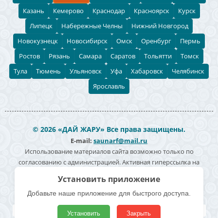
Казань
Кемерово
Краснодар
Красноярск
Курск
Липецк
Набережные Челны
Нижний Новгород
Новокузнецк
Новосибирск
Омск
Оренбург
Пермь
Ростов
Рязань
Самара
Саратов
Тольятти
Томск
Тула
Тюмень
Ульяновск
Уфа
Хабаровск
Челябинск
Ярославль
© 2026 «ДАЙ ЖАРУ» Все права защищены.
E-mail:
saunarf@mail.ru
Использование материалов сайта возможно только по
согласованию с администрацией. Активная гиперссылка на
источник информации обязательна. Согласие на обработку
Установить приложение
персональных данных -
Политика конфиденциальности
Добавьте наше приложение для быстрого доступа.
Полезные ссылки
Все бани и сауны
Поиск по карте
Владельцам
Реклама
Установить
Закрыть