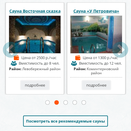
Банный комплекс
Баня на Алексеевского
Космос
Цена
от 1400 р./час
Цена
от 1500 р./час
Вместимость
до 7 чел.
Вместимость
до 25 чел.
Район:
Центральный район
Район:
Коминтерновский
район
подробнее
подробнее
Посмотреть все рекомендуемые сауны