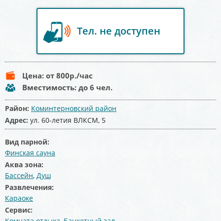
Тел. не доступен
Цена:
от 800
р./час
Вместимость:
до 6 чел.
Район:
Коминтерновский район
Адрес:
ул. 60-летия ВЛКСМ, 5
Вид парной:
Финская сауна
Аква зона:
Бассейн
,
Душ
Развлечения:
Караоке
Сервис:
Комната отдыха
,
Банкетный зал