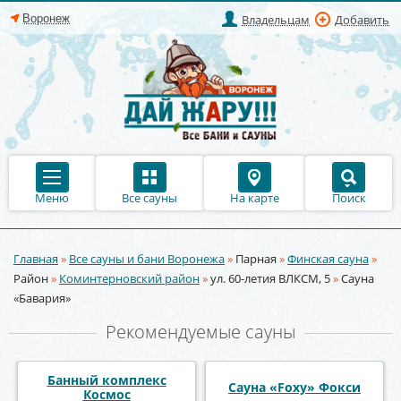
Владельцам
Добавить
Меню
Все сауны
На карте
Поиск
Главная
»
Все сауны и бани Воронежа
»
Парная
»
Финская сауна
»
Вы здесь
Район
»
Коминтерновский район
»
ул. 60-летия ВЛКСМ, 5
»
Сауна
«Бавария»
Рекомендуемые сауны
Парная "HOUSE"
Сауна «Афалина»