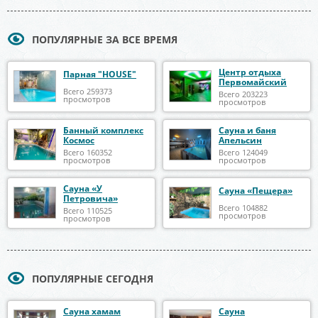
ПОПУЛЯРНЫЕ ЗА ВСЕ ВРЕМЯ
Центр отдыха
Парная "HOUSE"
Первомайский
Всего 259373
Всего 203223
просмотров
просмотров
Банный комплекс
Сауна и баня
Космос
Апельсин
Всего 160352
Всего 124049
просмотров
просмотров
Сауна «У
Сауна «Пещера»
Петровича»
Всего 104882
Всего 110525
просмотров
просмотров
ПОПУЛЯРНЫЕ СЕГОДНЯ
Сауна хамам
Сауна