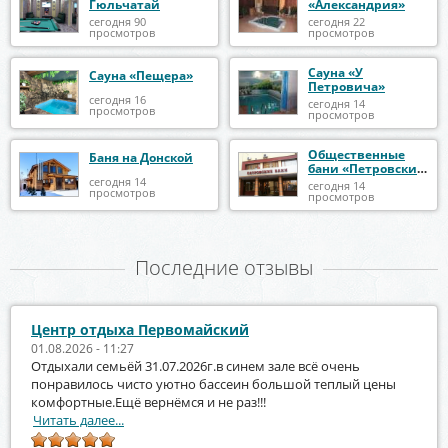
Гюльчатай
«Александрия»
сегодня 90
сегодня 22
просмотров
просмотров
Сауна «У
Сауна «Пещера»
Петровича»
сегодня 16
сегодня 14
просмотров
просмотров
Общественные
Баня на Донской
бани «Петровские
бани»
сегодня 14
сегодня 14
просмотров
просмотров
Последние отзывы
Центр отдыха Первомайский
01.08.2026 - 11:27
Отдыхали семьёй 31.07.2026г.в синем зале всё очень
понравилось чисто уютно бассеин большой теплый цены
комфортные.Ещё вернёмся и не раз!!!
Читать далее...