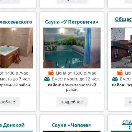
Общес
лексеевского
Сауна «У Петровича»
от 1400 р./час
Цена
от 1300 р./час
Це
имость
до 7 чел.
Вместимость
до 12 чел.
Вмес
тральный район
Район:
Коминтерновский
Район:
Ле
район
дробнее
подробнее
п
СПА
а Донской
Сауна «Чапаев»
С