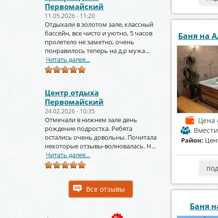
Первомайский
11.05.2026 - 11:20
Отдыхали в золотом зале, классный
бассейн, все чисто и уютно, 5 часов
Баня на А
пролетело не заметно, очень
понравилось теперь на д.р мужа
тоже будем заказывать
Читать далее...
Центр отдыха
Первомайский
24.02.2026 - 10:35
Отмечали в нижнем зале день
Цена
рождение подростка. Ребята
Вмест
остались очень довольны. Почитала
Район:
Цен
некоторые отзывы-волновалась. Но
зря. Крутое место.
Читать далее...
по
Все отзывы
Баня н