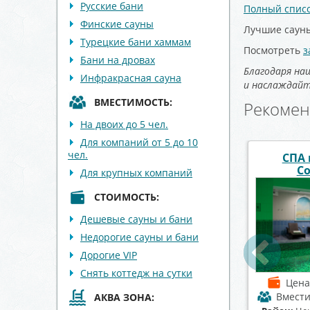
Русские бани
Полный списо
Финские сауны
Лучшие сауны
Турецкие бани хаммам
Посмотреть
з
Бани на дровах
Благодаря на
Инфракрасная сауна
и наслаждайте
ВМЕСТИМОСТЬ:
Рекомен
На двоих до 5 чел.
Для компаний от 5 до 10
чел.
комплекс
Сауна Восточная
Баня на 
леМио
сказка
Для крупных компаний
СТОИМОСТЬ:
Дешевые сауны и бани
Недорогие сауны и бани
Дорогие VIP
Снять коттедж на сутки
от 2500 р./час
Цена
от 2500 р./час
Цен
мость
до 20 чел.
Вместимость
до 8 чел.
Вмест
АКВА ЗОНА: