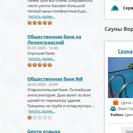
синем зале всё очень понравилось
чисто уютно бассеин большой
Сер
теплый цены комфортные.Ещё
вернёмся и не раз!!!
Читать далее...
Сауны Вор
Общественная баня на
Ленинградской
05.07.2026 - 12:40
Сауна
Хорошая баня.
Читать далее...
Общественная баня №8
24.05.2026 - 23:49
Отвратительная баня. Полнейшая
антисанитария. Дым валит из всех
щелей по периметру здания.
Цена
Трещины на трубе и склад мусора за
Вмест
торцом зданиями.
Читать далее...
Район:
Цен
Центр отдыха
по