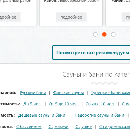
нтральный район
Район:
Коминтерновский
Район:
К
район
дробнее
подробнее
п
Посмотреть все рекомендуем
Сауны и бани по кате
парной:
Русские бани
|
Финские сауны
|
Турецкие бани ха
стимость:
До 5 чел.
|
От 5 до 10 чел.
|
Свыше 10 чел.
|
Сня
мость:
Дешевые сауны и бани
|
Недорогие сауны и бани
 зона:
С бассейном
|
С джакузи
|
С душем
|
С гидромассаж