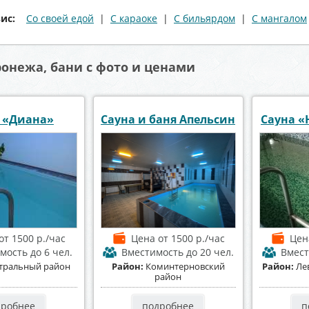
вис:
Со своей едой
|
С караоке
|
С бильярдом
|
С мангалом
онежа, бани с фото и ценами
 «Диана»
Сауна и баня Апельсин
Сауна «
от 1500 р./час
Цена
от 1500 р./час
Це
имость
до 6 чел.
Вместимость
до 20 чел.
Вмес
тральный район
Район:
Коминтерновский
Район:
Ле
район
дробнее
подробнее
п