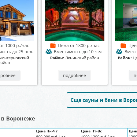
от 1000 р./час
Цена
от 1800 р./час
Це
мость
до 25 чел.
Вместимость
до 10 чел.
Вмес
минтерновский
Район:
Ленинский район
Район:
Ц
район
дробнее
подробнее
п
Еще сауны и бани в Вор
 в Воронеже
Цена Пн-Чт
Цена Пт-Вс
Цен
800-900 руб./час
1000-1200 руб./час
1300