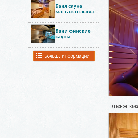
Баня сауна
массаж отзывы
Бани финские
сауны
Больше информации
Наверное, кажд