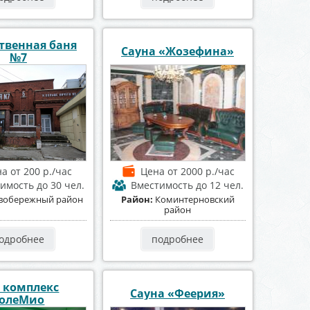
твенная баня
Сауна «Жозефина»
№7
на
от 200 р./час
Цена
от 2000 р./час
тимость
до 30 чел.
Вместимость
до 12 чел.
вобережный район
Район:
Коминтерновский
район
одробнее
подробнее
 комплекс
Сауна «Феерия»
олеМио