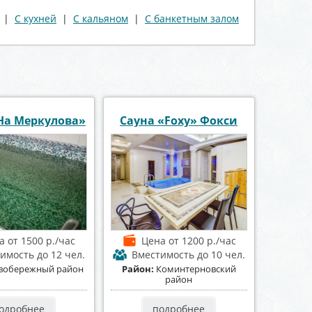
|
С кухней
|
С кальяном
|
С банкетным залом
На Меркулова»
Сауна «Foxy» Фокси
на
от 1500 р./час
Цена
от 1200 р./час
тимость
до 12 чел.
Вместимость
до 10 чел.
вобережный район
Район:
Коминтерновский
район
одробнее
подробнее