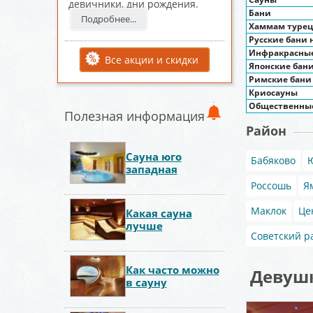
девичники, дни рождения.
Бани
Подробнее...
Хаммам турец
Русские бани 
Инфракрасные
Все акции и скидки
Японские бан
Римские бани
Криосауны
Общественны
Полезная информация
Район
Сауна юго
Бабяково
западная
Россошь
Я
Маклок
Це
Какая сауна
лучше
Советский р
Как часто можно
Девушк
в сауну