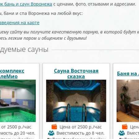
к бань и саун Воронежа
с ценами, фото, отзывами и адресами.
, бани и спа Воронежа на любой вкус:
аведения на карте
шему сайту вы получите качественную парную, в которой будут
сь легким паром и общением с друзьями!
дуемые сауны
Банный комплекс
Алексеевского
Сауна и
Космос
а
от 1400 р./час
Цена
от 1500 р./час
Цен
имость
до 7 чел.
Вместимость
до 25 чел.
Вмест