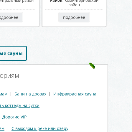
оминтерновский
Район:
Центральный район
Район:
Ц
район
одробнее
подробнее
ые сауны
гориям
ммам
|
Бани на дровах
|
Инфракрасная сауна
ть коттедж на сутки
|
Дорогие VIP
ем
|
С выходом к реке или озеру