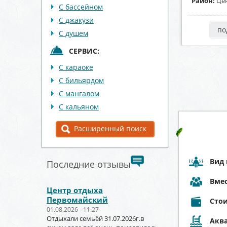
тральный район
Район:
Левобережный район
Район:
Це
С бассейном
С джакузи
робнее
подробнее
по
С душем
СЕРВИС:
С караоке
С бильярдом
С мангалом
С кальяном
Расширенный поиск
Вид 
Последние отзывы
Вме
Центр отдыха
Первомайский
Стои
01.08.2026 - 11:27
Отдыхали семьёй 31.07.2026г.в
Аква