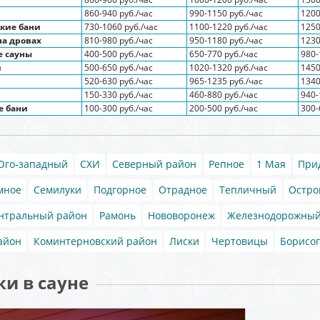
860-940 руб./час
990-1150 руб./час
1200
кие бани
730-1060 руб./час
1100-1220 руб./час
1250
на дровах
810-980 руб./час
950-1180 руб./час
1230
 сауны
400-500 руб./час
650-770 руб./час
980-
и
500-650 руб./час
1020-1320 руб./час
1450
520-630 руб./час
965-1235 руб./час
1340
150-330 руб./час
460-880 руб./час
940-
е бани
100-300 руб./час
200-500 руб./час
300-
Юго-западный
СХИ
Северный район
Репное
1 Мая
При
мное
Семилуки
Подгорное
Отрадное
Тепличный
Остро
нтральный район
Рамонь
Нововоронеж
Железнодорожный
айон
Коминтерновский район
Лиски
Чертовицы
Борисог
и в сауне