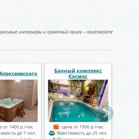
 красивые интерьеры и приятный прием – приезжайте
 баня Апельсин
Сауна «Диана»
Сау
а
от 1500 р./час
Цена
от 1500 р./час
Це
имость
до 20 чел.
Вместимость
до 6 чел.
Вме