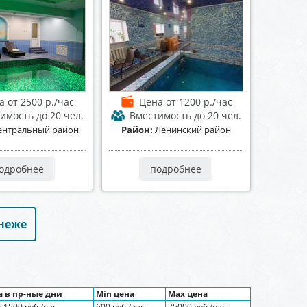
на
от 2500 р./час
Цена
от 1200 р./час
тимость
до 20 чел.
Вместимость
до 20 чел.
ентральный район
Район:
Ленинский район
одробнее
подробнее
онеже
а в пр-ные дни
Min цена
Max цена
-1500 руб./час
600 руб./час
25000 руб./час