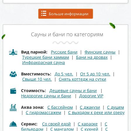
Больше информации
Сауны и бани по категориям
Вид парной:
Русские бани
|
Финские сауны
|
Турецкие бани хаммам
|
Бани на дровах
|
Инфракрасная сауна
Вместимость:
До 5 чел.
|
От 5 до 10 чел.
|
Свыше 10 чел.
|
Снять коттедж на сутки
Стоимость:
Дешевые сауны и бани
|
Недорогие сауны и бани
|
Дорогие VIP
Аква зона:
С бассейном
|
С джакузи
|
С душем
|
С гидромассажем
|
С выходом к реке или озеру
Сервис:
Со своей едой
|
С караоке
|
С
бильярдом
|
С мангалом
|
С кухней
|
С