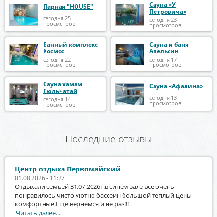
Сауна «У
Парная "HOUSE"
Петровича»
сегодня 25
сегодня 23
просмотров
просмотров
Банный комплекс
Сауна и баня
Космос
Апельсин
сегодня 22
сегодня 17
просмотров
просмотров
Сауна хамам
Сауна «Афалина»
Гюльчатай
сегодня 13
сегодня 14
просмотров
просмотров
Последние отзывы
Центр отдыха Первомайский
01.08.2026 - 11:27
Отдыхали семьёй 31.07.2026г.в синем зале всё очень
понравилось чисто уютно бассеин большой теплый цены
комфортные.Ещё вернёмся и не раз!!!
Читать далее...