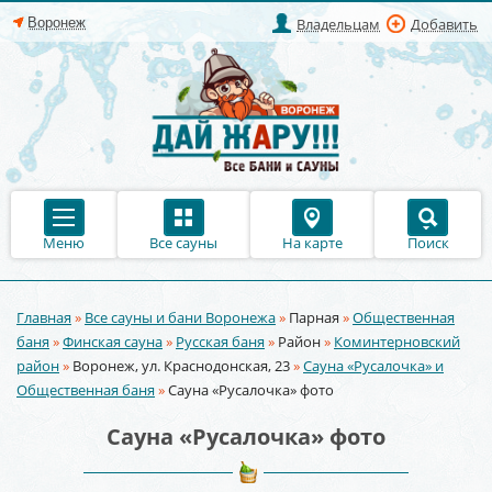
Владельцам
Добавить
Меню
Все сауны
На карте
Поиск
Главная
»
Все сауны и бани Воронежа
»
Парная
»
Общественная
Вы здесь
баня
»
Финская сауна
»
Русская баня
»
Район
»
Коминтерновский
район
»
Воронеж, ул. Краснодонская, 23
»
Сауна «Русалочка» и
Общественная баня
»
Сауна «Русалочка» фото
Сауна «Русалочка» фото