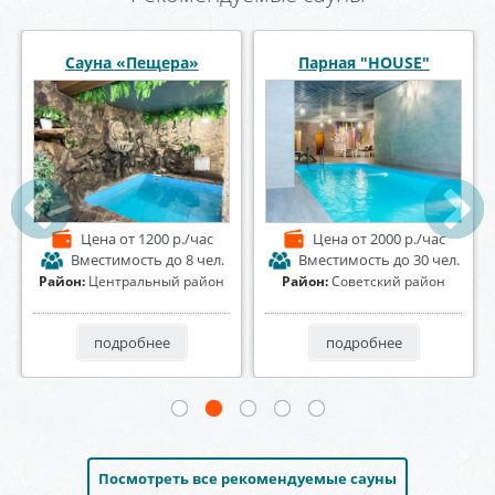
Сауна Восточная сказка
Сауна «Александрия»
Цена
от 2500 р./час
Цена
от 1500 р./час
Вместимость
до 8 чел.
Вместимость
до 15 чел.
Район:
Левобережный район
Район:
Ленинский район
подробнее
подробнее
Посмотреть все рекомендуемые сауны