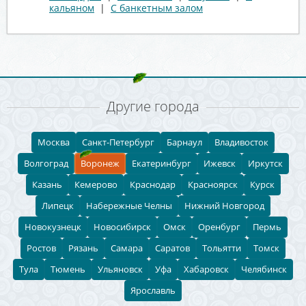
кальяном
|
С банкетным залом
Другие города
Москва
Санкт-Петербург
Барнаул
Владивосток
Волгоград
Воронеж
Екатеринбург
Ижевск
Иркутск
Казань
Кемерово
Краснодар
Красноярск
Курск
Липецк
Набережные Челны
Нижний Новгород
Новокузнецк
Новосибирск
Омск
Оренбург
Пермь
Ростов
Рязань
Самара
Саратов
Тольятти
Томск
Тула
Тюмень
Ульяновск
Уфа
Хабаровск
Челябинск
Ярославль