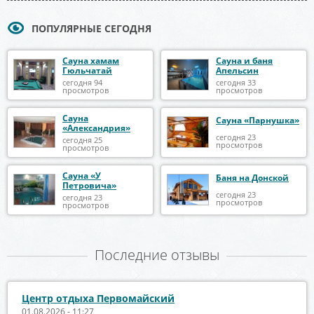
ПОПУЛЯРНЫЕ СЕГОДНЯ
Сауна хамам
Сауна и баня
Гюльчатай
Апельсин
сегодня 94
сегодня 33
просмотров
просмотров
Сауна
Сауна «Парнушка»
«Александрия»
сегодня 23
сегодня 25
просмотров
просмотров
Сауна «У
Баня на Донской
Петровича»
сегодня 23
сегодня 23
просмотров
просмотров
Последние отзывы
Центр отдыха Первомайский
01.08.2026 - 11:27