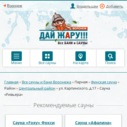
Владельцам
Добавить
Меню
Все сауны
На карте
Поиск
Главная
»
Все сауны и бани Воронежа
»
Парная
»
Финская сауна
»
Вы здесь
Район
»
Центральный район
»
ул. Карпинского, д.17
»
Сауна
«Ривьера»
Рекомендуемые сауны
Сауна «У Петровича»
Сауна «Пещера»