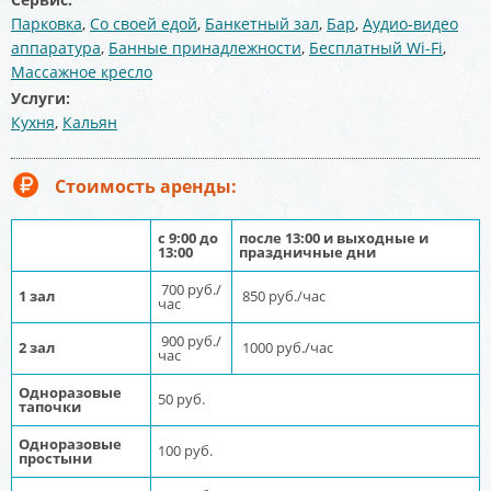
Парковка
,
Со своей едой
,
Банкетный зал
,
Бар
,
Аудио-видео
аппаратура
,
Банные принадлежности
,
Бесплатный Wi-Fi
,
Массажное кресло
Услуги:
Кухня
,
Кальян
Стоимость аренды:
с 9:00 до
после 13:00 и выходные и
13:00
праздничные дни
700 руб./
1 зал
850 руб./час
час
900 руб./
2 зал
1000 руб./час
час
Одноразовые
50 руб.
тапочки
Одноразовые
100 руб.
простыни