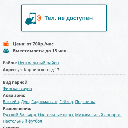
Тел. не доступен
Цена:
от 700
р./час
Вместимость:
до 15 чел.
Район:
Центральный район
Адрес:
ул. Карпинского, д.17
Вид парной:
Финская сауна
Аква зона:
Бассейн
,
Душ
,
Гидромассаж
,
Гейзер
,
Подсветка
Развлечения:
Русский бильярд
,
Настольные игры
,
Музыкальный аппарат
,
Настольный футбол
Сервис: