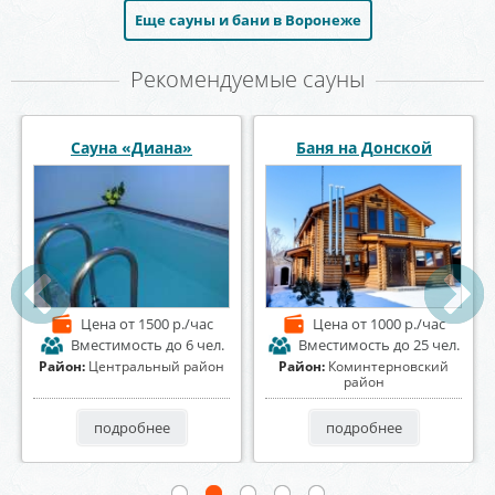
Еще сауны и бани в Воронеже
Рекомендуемые сауны
Банный комплекс
Сауна Восточная сказка
Космос
Цена
от 2500 р./час
Цена
от 1500 р./час
Вместимость
до 8 чел.
Вместимость
до 25 чел.
Район:
Левобережный район
Район:
Коминтерновский
район
подробнее
подробнее