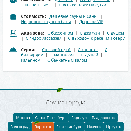
Свыше 10 чел.
|
Снять коттедж на сутки
Стоимость:
Дешевые сауны и бани
|
Недорогие сауны и бани
|
Дорогие VIP
Аква зона:
С бассейном
|
С джакузи
|
С душем
|
С гидромассажем
|
С выходом к реке или озеру
Сервис:
Со своей едой
|
С караоке
|
С
бильярдом
|
С мангалом
|
С кухней
|
С
кальяном
|
С банкетным залом
Другие города
Москва
Санкт-Петербург
Барнаул
Владивосток
Волгоград
Воронеж
Екатеринбург
Ижевск
Иркутск