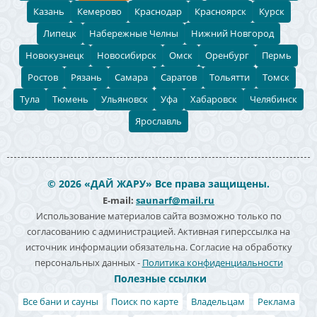
Казань
Кемерово
Краснодар
Красноярск
Курск
Липецк
Набережные Челны
Нижний Новгород
Новокузнецк
Новосибирск
Омск
Оренбург
Пермь
Ростов
Рязань
Самара
Саратов
Тольятти
Томск
Тула
Тюмень
Ульяновск
Уфа
Хабаровск
Челябинск
Ярославль
© 2026 «ДАЙ ЖАРУ» Все права защищены.
E-mail:
saunarf@mail.ru
Использование материалов сайта возможно только по
согласованию с администрацией. Активная гиперссылка на
источник информации обязательна. Согласие на обработку
персональных данных -
Политика конфиденциальности
Полезные ссылки
Все бани и сауны
Поиск по карте
Владельцам
Реклама