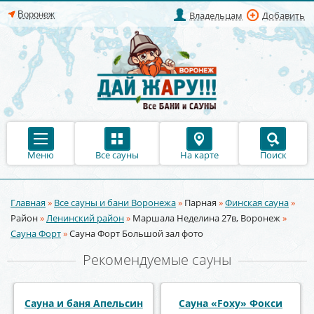
Владельцам
Добавить
Меню
Все сауны
На карте
Поиск
Главная
»
Все сауны и бани Воронежа
»
Парная
»
Финская сауна
»
Вы здесь
Район
»
Ленинский район
»
Маршала Неделина 27в, Воронеж
»
Сауна Форт
»
Сауна Форт Большой зал фото
Рекомендуемые сауны
Сауна и баня Апельсин
Сауна «Foxy» Фокси