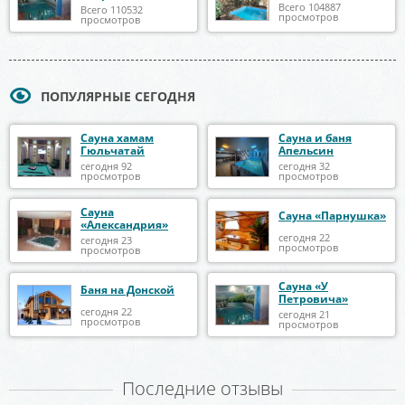
Всего 104887
Всего 110532
просмотров
просмотров
ПОПУЛЯРНЫЕ СЕГОДНЯ
Сауна хамам
Сауна и баня
Гюльчатай
Апельсин
сегодня 92
сегодня 32
просмотров
просмотров
Сауна
Сауна «Парнушка»
«Александрия»
сегодня 22
сегодня 23
просмотров
просмотров
Сауна «У
Баня на Донской
Петровича»
сегодня 22
сегодня 21
просмотров
просмотров
Последние отзывы