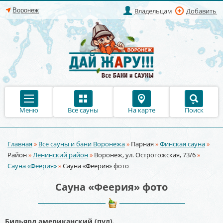
Владельцам
Добавить
Меню
Все сауны
На карте
Поиск
Главная
»
Все сауны и бани Воронежа
»
Парная
»
Финская сауна
»
Вы здесь
Район
»
Ленинский район
»
Воронеж, ул. Острогожская, 73/6
»
Сауна «Феерия»
»
Сауна «Феерия» фото
Сауна «Феерия» фото
Бильярд американский (пул).