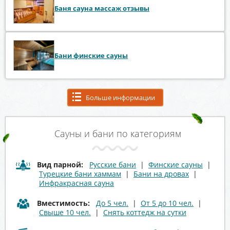
Баня сауна массаж отзывы
Бани финские сауны
Больше информации
Сауны и бани по категориям
Вид парной:
Русские бани
|
Финские сауны
|
Турецкие бани хаммам
|
Бани на дровах
|
Инфракрасная сауна
Вместимость:
До 5 чел.
|
От 5 до 10 чел.
|
Свыше 10 чел.
|
Снять коттедж на сутки