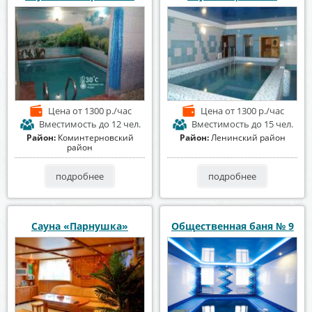
Цена
от 1300 р./час
Цена
от 1300 р./час
Вместимость
до 12 чел.
Вместимость
до 15 чел.
Район:
Коминтерновский
Район:
Ленинский район
район
подробнее
подробнее
Сауна «Парнушка»
Общественная баня № 9