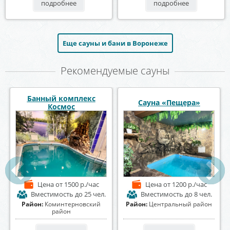
подробнее
подробнее
Еще сауны и бани в Воронеже
Рекомендуемые сауны
анный комплекс
Сауна «Пещера»
Саун
Космос
Цена
от 1500 р./час
Цена
от 1200 р./час
Це
Вместимость
до 25 чел.
Вместимость
до 8 чел.
Вмес
он:
Коминтерновский
Район:
Центральный район
Район:
район