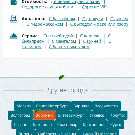
Стоимость:
Дешевые сауны и бани
|
Недорогие сауны и бани
|
Дорогие VIP
Аква зона:
С бассейном
|
С джакузи
|
С душем
|
С гидромассажем
|
С выходом к реке или озеру
Сервис:
Со своей едой
|
С караоке
|
С
бильярдом
|
С мангалом
|
С кухней
|
С
кальяном
|
С банкетным залом
Другие города
Москва
Санкт-Петербург
Барнаул
Владивосток
Волгоград
Воронеж
Екатеринбург
Ижевск
Иркутск
Казань
Кемерово
Краснодар
Красноярск
Курск
Липецк
Набережные Челны
Нижний Новгород