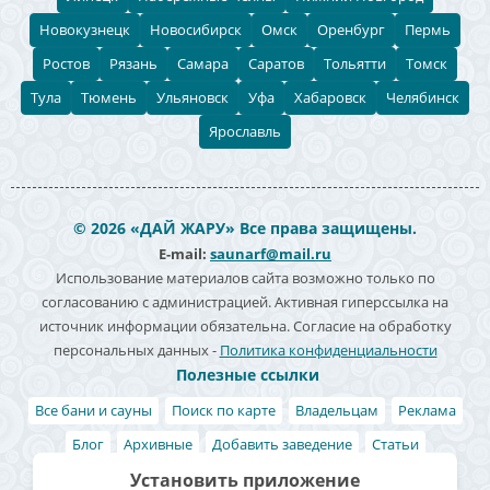
Новокузнецк
Новосибирск
Омск
Оренбург
Пермь
Ростов
Рязань
Самара
Саратов
Тольятти
Томск
Тула
Тюмень
Ульяновск
Уфа
Хабаровск
Челябинск
Ярославль
© 2026 «ДАЙ ЖАРУ» Все права защищены.
E-mail:
saunarf@mail.ru
Использование материалов сайта возможно только по
согласованию с администрацией. Активная гиперссылка на
источник информации обязательна. Согласие на обработку
персональных данных -
Политика конфиденциальности
Полезные ссылки
Все бани и сауны
Поиск по карте
Владельцам
Реклама
Блог
Архивные
Добавить заведение
Статьи
Акции и скидки
Статистика заведений