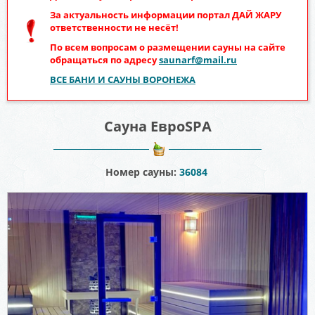
За актуальность информации портал
ДАЙ ЖАРУ
ответственности не несёт!
По всем вопросам о размещении сауны на сайте
обращаться по адресу
saunarf@mail.ru
ВСЕ БАНИ И САУНЫ ВОРОНЕЖА
Сауна ЕвроSPA
Номер сауны:
36084