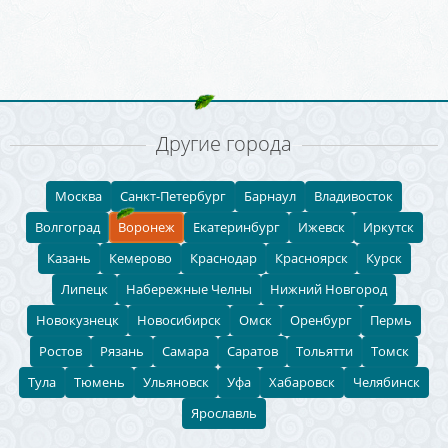
Другие города
Москва
Санкт-Петербург
Барнаул
Владивосток
Волгоград
Воронеж
Екатеринбург
Ижевск
Иркутск
Казань
Кемерово
Краснодар
Красноярск
Курск
Липецк
Набережные Челны
Нижний Новгород
Новокузнецк
Новосибирск
Омск
Оренбург
Пермь
Ростов
Рязань
Самара
Саратов
Тольятти
Томск
Тула
Тюмень
Ульяновск
Уфа
Хабаровск
Челябинск
Ярославль