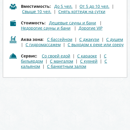
Вместимость:
До 5 чел.
|
От 5 до 10 чел.
|
Свыше 10 чел.
|
Снять коттедж на сутки
Стоимость:
Дешевые сауны и бани
|
Недорогие сауны и бани
|
Дорогие VIP
Аква зона:
С бассейном
|
С джакузи
|
С душем
|
С гидромассажем
|
С выходом к реке или озеру
Сервис:
Со своей едой
|
С караоке
|
С
бильярдом
|
С мангалом
|
С кухней
|
С
кальяном
|
С банкетным залом