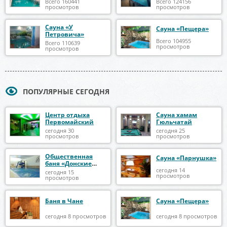
Всего 160441
Всего 124156
просмотров
просмотров
Сауна «У
Сауна «Пещера»
Петровича»
Всего 104955
Всего 110639
просмотров
просмотров
ПОПУЛЯРНЫЕ СЕГОДНЯ
Центр отдыха
Сауна хамам
Первомайский
Гюльчатай
сегодня 30
сегодня 25
просмотров
просмотров
Общественная
Сауна «Парнушка»
баня «Донские
бани»
сегодня 14
сегодня 15
просмотров
просмотров
Баня в Чане
Сауна «Пещера»
сегодня 8 просмотров
сегодня 8 просмотров