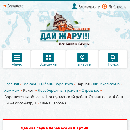
Владельцам
Добавить
Меню
Все сауны
На карте
Поиск
Главная
»
Все сауны и бани Воронежа
»
Парная
»
Финская сауна
»
Вы здесь
Хаммам
»
Район
»
Левобережный район
»
Отрадное
»
Воронежская область, Новоусманский район, Отрадное, М-4 Дон,
520-й километр, 1
»
Сауна ЕвроSPA
Данная сауна перенесена в архив.