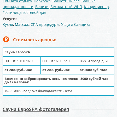
Комната отдыха
,
Парковка
,
Банкетный зал
,
Банные
принадлежности
,
Веники
,
Бесплатный Wi-Fi
,
Кондиционер
,
Гостиница гостевой дом
Услуги:
Кухня
,
Массаж
,
СПА процедуры
,
Услуги банщика
Стоимость аренды:
Сауна ЕвроSPA
Пн - Пт. 10.00-16.00
Пн - Пт 16.00-22.00
Вых. и празд. дни
от 2000 руб./час
от 2000 руб./час
от 2000 руб./час
Возможно забронировать весь комплекс - 5000 рублей час
до 12 человек.
Минимальное время бронирования 2 часа.
Сауна ЕвроSPA фотогалерея