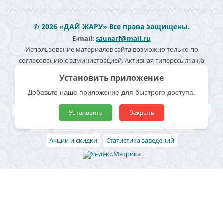
© 2026 «ДАЙ ЖАРУ» Все права защищены.
E-mail:
saunarf@mail.ru
Использование материалов сайта возможно только по
согласованию с администрацией. Активная гиперссылка на
источник информации обязательна. Согласие на обработку
Установить приложение
персональных данных -
Политика конфиденциальности
Добавьте наше приложение для быстрого доступа.
Полезные ссылки
Все бани и сауны
Поиск по карте
Владельцам
Реклама
Установить
Закрыть
Блог
Архивные
Добавить заведение
Статьи
Акции и скидки
Статистика заведений
Район
Ленинский район
Левобережный район
Центральный район
Железнодорожный район
Коминтерновский район