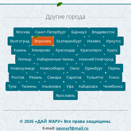
Другие города
Москва
Санкт-Петербург
Барнаул
Владивосток
Волгоград
Воронеж
Екатеринбург
Ижевск
Иркутск
Казань
Кемерово
Краснодар
Красноярск
Курск
Липецк
Набережные Челны
Нижний Новгород
Новокузнецк
Новосибирск
Омск
Оренбург
Пермь
Ростов
Рязань
Самара
Саратов
Тольятти
Томск
Тула
Тюмень
Ульяновск
Уфа
Хабаровск
Челябинск
Ярославль
© 2026 «ДАЙ ЖАРУ» Все права защищены.
E-mail:
saunarf@mail.ru