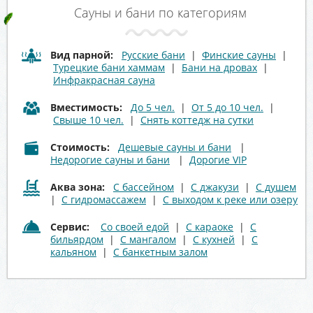
Сауны и бани по категориям
Вид парной:
Русские бани
|
Финские сауны
|
Турецкие бани хаммам
|
Бани на дровах
|
Инфракрасная сауна
Вместимость:
До 5 чел.
|
От 5 до 10 чел.
|
Свыше 10 чел.
|
Снять коттедж на сутки
Стоимость:
Дешевые сауны и бани
|
Недорогие сауны и бани
|
Дорогие VIP
Аква зона:
С бассейном
|
С джакузи
|
С душем
|
С гидромассажем
|
С выходом к реке или озеру
Сервис:
Со своей едой
|
С караоке
|
С
бильярдом
|
С мангалом
|
С кухней
|
С
кальяном
|
С банкетным залом