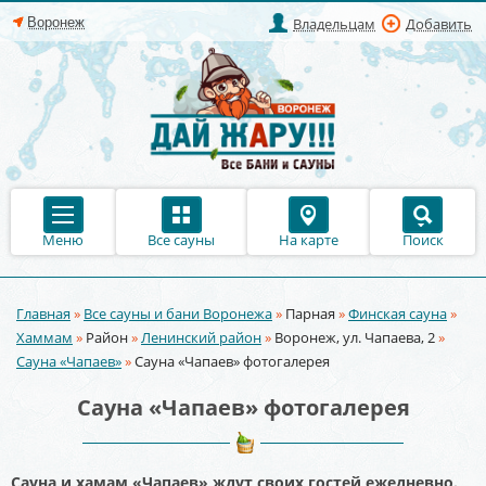
Владельцам
Добавить
Меню
Все сауны
На карте
Поиск
Главная
»
Все сауны и бани Воронежа
»
Парная
»
Финская сауна
»
Вы здесь
Хаммам
»
Район
»
Ленинский район
»
Воронеж, ул. Чапаева, 2
»
Сауна «Чапаев»
»
Сауна «Чапаев» фотогалерея
Сауна «Чапаев» фотогалерея
Сауна и хамам «Чапаев» ждут своих гостей ежедневно.