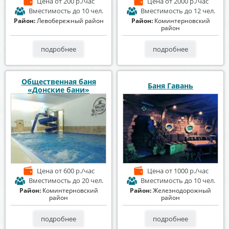
Цена
от 200 р./час
Цена
от 2000 р./час
Вместимость
до 10 чел.
Вместимость
до 12 чел.
Район:
Левобережный район
Район:
Коминтерновский
район
подробнее
подробнее
Общественная баня
Баня Гавань
«Донские бани»
Цена
от 600 р./час
Цена
от 1000 р./час
Вместимость
до 20 чел.
Вместимость
до 10 чел.
Район:
Коминтерновский
Район:
Железнодорожный
район
район
подробнее
подробнее