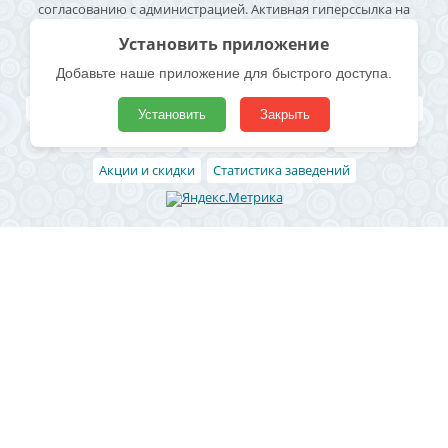
согласованию с администрацией. Активная гиперссылка на
источник информации обязательна. Согласие на обработку
Установить приложение
персональных данных -
Политика конфиденциальности
Добавьте наше приложение для быстрого доступа.
Полезные ссылки
Все бани и сауны
Поиск по карте
Владельцам
Реклама
Установить
Закрыть
Блог
Архивные
Добавить заведение
Статьи
Акции и скидки
Статистика заведений
Район
Ленинский район
Левобережный район
Центральный район
Железнодорожный район
Коминтерновский район
Северный район
Советский район
Юго-западный
Отрожка
СХИ
Новая Усмань
Рамонь