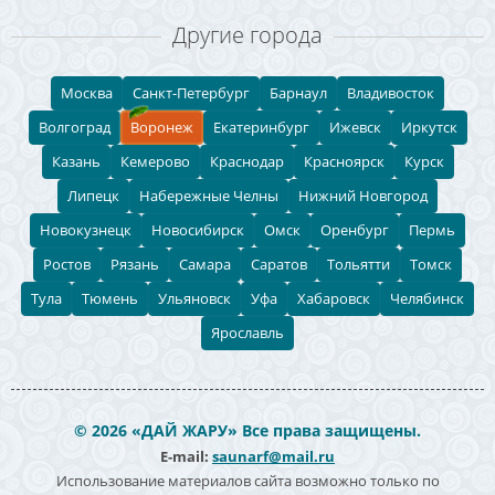
Другие города
Москва
Санкт-Петербург
Барнаул
Владивосток
Волгоград
Воронеж
Екатеринбург
Ижевск
Иркутск
Казань
Кемерово
Краснодар
Красноярск
Курск
Липецк
Набережные Челны
Нижний Новгород
Новокузнецк
Новосибирск
Омск
Оренбург
Пермь
Ростов
Рязань
Самара
Саратов
Тольятти
Томск
Тула
Тюмень
Ульяновск
Уфа
Хабаровск
Челябинск
Ярославль
© 2026 «ДАЙ ЖАРУ» Все права защищены.
E-mail:
saunarf@mail.ru
Использование материалов сайта возможно только по