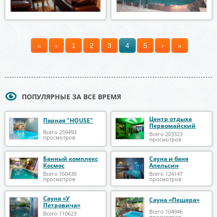
«
‹
1
2
3
4
5
›
»
Страницы
ПОПУЛЯРНЫЕ ЗА ВСЕ ВРЕМЯ
Центр отдыха
Парная "HOUSE"
Первомайский
Всего 259493
Всего 203323
просмотров
просмотров
Банный комплекс
Сауна и баня
Космос
Апельсин
Всего 160430
Всего 124147
просмотров
просмотров
Сауна «У
Сауна «Пещера»
Петровича»
Всего 104946
Всего 110623
просмотров