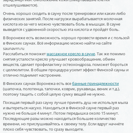
отшелушиваются).
Очень хорошо сходить в сауну после тренировки или каких-либо
физических занятий. После нагрузки вырабатывается молочная
кислота из-за чего можно чувствовать боль в мышцах. В сауне
выведется с удвоенной скоростью эта кислота и пройдёт боль.
В Воронеже есть возможность хорошо провести время и с пользой
в Финских саунах. Всё информацию можно найти на сайте
saunavrn.ru
Расслабиться поможет
массажное кресло в сауне
. Так же помимо
снятия усталости кресло улучшает кровообращение, обмен
веществ, сделает профилактику остеохондроза, поможет бороться
с целлюлитом. В общем процедура усилит эффект Финской сауны и
отлично поднимет настроение.
В Финских саунах Воронежа есть все
банные принадлежности
(шапочка, полотенца, тапочки, коврик, рукавицы, веник и т.д.),
поэтому тащить с собой целую сумку вещей не нужно.
Посещая первый раз сауну лучше принять душ не используя мыла
и вытереться насухо. Находиться в Финской сауне первый раз
нужно не больше 4 минут. Потом передышка около 15 минут.
Последующие разы можно находиться большее количество
времени, но прислушивайтесь к своему телу. Если вдруг начнёте
плохо себя чувствовать, то сразу выходите.