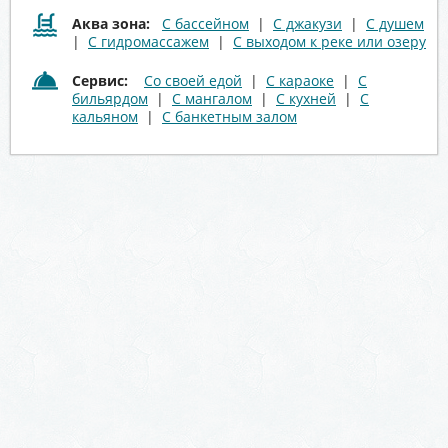
Аква зона:
С бассейном
|
С джакузи
|
С душем
|
С гидромассажем
|
С выходом к реке или озеру
Сервис:
Со своей едой
|
С караоке
|
С
бильярдом
|
С мангалом
|
С кухней
|
С
кальяном
|
С банкетным залом