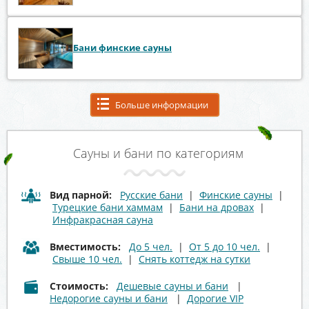
Бани финские сауны
Больше информации
Сауны и бани по категориям
Вид парной:
Русские бани
|
Финские сауны
|
Турецкие бани хаммам
|
Бани на дровах
|
Инфракрасная сауна
Вместимость:
До 5 чел.
|
От 5 до 10 чел.
|
Свыше 10 чел.
|
Снять коттедж на сутки
Стоимость:
Дешевые сауны и бани
|
Недорогие сауны и бани
|
Дорогие VIP