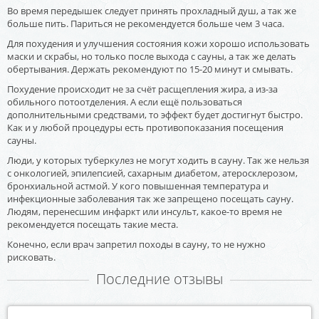
Во время передышек следует принять прохладный душ, а так же
больше пить. Париться не рекомендуется больше чем 3 часа.
Для похудения и улучшения состояния кожи хорошо использовать
маски и скрабы, но только после выхода с сауны, а так же делать
обертывания. Держать рекомендуют по 15-20 минут и смывать.
Похудение происходит не за счёт расщепления жира, а из-за
обильного потоотделения. А если ещё пользоваться
дополнительными средствами, то эффект будет достигнут быстро.
Как и у любой процедуры есть противопоказания посещения
сауны.
Люди, у которых туберкулез не могут ходить в сауну. Так же нельзя
с онкологией, эпилепсией, сахарным диабетом, атеросклерозом,
бронхиальной астмой. У кого повышенная температура и
инфекционные заболевания так же запрещено посещать сауну.
Людям, перенесшим инфаркт или инсульт, какое-то время не
рекомендуется посещать такие места.
Конечно, если врач запретил походы в сауну, то не нужно
рисковать.
Последние отзывы