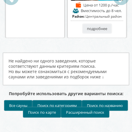
Цена
от 1500 р./час
Цена
от 1200 р./час
Вместимость
до 10 чел.
Вместимость
до 8 чел.
Район:
Северный район
Район:
Центральный район
подробнее
подробнее
Не найдено ни одного заведения, которые
соответствуют данным критериям поиска.
Но вы можете ознакомиться с рекомендуемыми
саунами или заведениями из подборок ниже ↓
Попробуйте использовать другие варианты поиска:
Все сауны
Поиск по категориям
Поиск по названию
Поиск по карте
Расширенный поиск