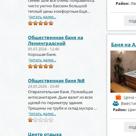
синем зале всё очень понравилось
Район:
Ле
чисто уютно бассеин большой
теплый цены комфортные.Ещё
вернёмся и не раз!!!
Читать далее...
по
Общественная баня на
Ленинградской
Баня на А
05.07.2026 - 12:40
Хорошая баня.
Читать далее...
Общественная баня №8
24.05.2026 - 23:49
Отвратительная баня. Полнейшая
антисанитария. Дым валит из всех
Цена
щелей по периметру здания.
Вмест
Трещины на трубе и склад мусора за
Район:
Цен
торцом зданиями.
Читать далее...
по
Центр отдыха