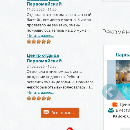
Первомайский
11.05.2026 - 11:20
Отдыхали в золотом зале, классный
бассейн, все чисто и уютно, 5 часов
пролетело не заметно, очень
Рекомен
понравилось теперь на д.р мужа
тоже будем заказывать
Читать далее...
я "HOUSE"
Сауна «Пещера»
Сауна «
Центр отдыха
Первомайский
24.02.2026 - 10:35
Отмечали в нижнем зале день
рождение подростка. Ребята
остались очень довольны. Почитала
некоторые отзывы-волновалась. Но
зря. Крутое место.
Читать далее...
от 2000 р./час
Цена
от 1200 р./час
Цен
мость
до 30 чел.
Вместимость
до 8 чел.
Вмест
Все отзывы
ветский район
Район:
Центральный район
Район:
Л