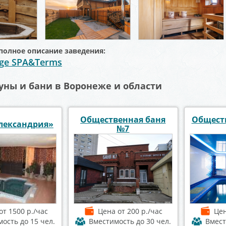
полное описание заведения:
age SPA&Terms
уны и бани в Воронеже и области
Общественная баня
Общест
лександрия»
№7
от 1500 р./час
Цена
от 200 р./час
Це
мость
до 15 чел.
Вместимость
до 30 чел.
Вмес