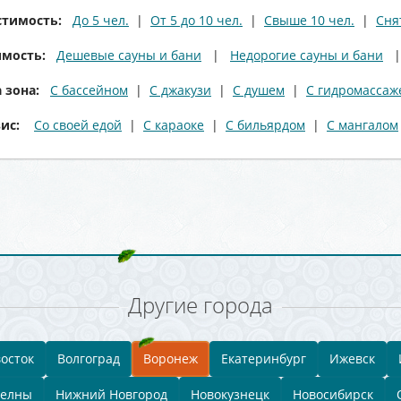
стимость:
До 5 чел.
|
От 5 до 10 чел.
|
Свыше 10 чел.
|
Сня
мость:
Дешевые сауны и бани
|
Недорогие сауны и бани
 зона:
С бассейном
|
С джакузи
|
С душем
|
С гидромассаж
вис:
Со своей едой
|
С караоке
|
С бильярдом
|
С мангалом
Другие города
осток
Волгоград
Воронеж
Екатеринбург
Ижевск
Челны
Нижний Новгород
Новокузнецк
Новосибирск