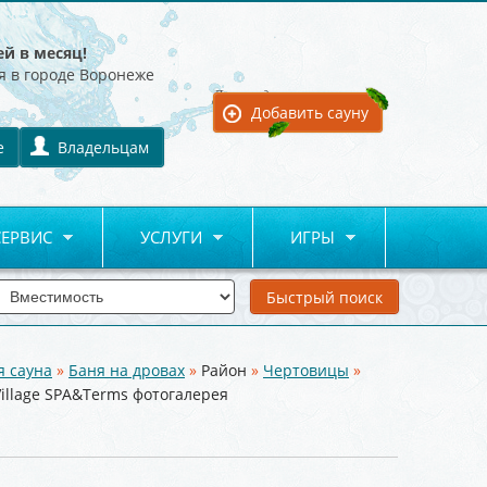
ей в месяц!
я в городе Воронеже
Для владельцев:
Добавить сауну
е
Владельцам
СЕРВИС
УСЛУГИ
ИГРЫ
я сауна
»
Баня на дровах
»
Район
»
Чертовицы
»
illage SPA&Terms фотогалерея