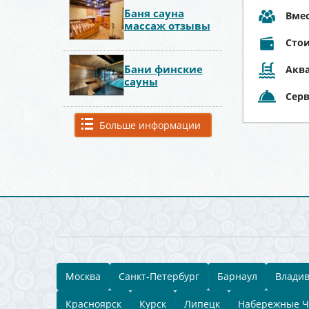
Баня сауна
Вме
массаж отзывы
Стои
Бани финские
Аква
сауны
Сер
Больше информации
Москва
Санкт-Петербург
Барнаул
Владив
Красноярск
Курск
Липецк
Набережные 