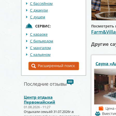
С бассейном
С джакузи
С душем
СЕРВИС:
Посмотреть 
Farm&Vill
С караоке
С бильярдом
Другие са
С мангалом
С кальяном
Сауна «А
Расширенный поиск
Последние отзывы
Центр отдыха
Первомайский
01.08.2026 - 11:27
Цена
Отдыхали семьёй 31.07.2026г.в
Вмести