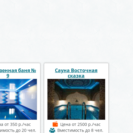
венная баня №
Сауна Восточная
9
сказка
на
от 350 р./час
Цена
от 2500 р./час
тимость
до 20 чел.
Вместимость
до 8 чел.