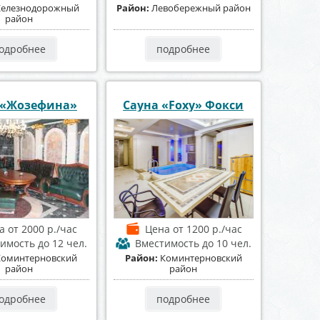
елезнодорожный
Район:
Левобережный район
район
одробнее
подробнее
 «Жозефина»
Сауна «Foxy» Фокси
на
от 2000 р./час
Цена
от 1200 р./час
тимость
до 12 чел.
Вместимость
до 10 чел.
Коминтерновский
Район:
Коминтерновский
район
район
одробнее
подробнее