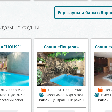
Еще сауны и бани в Вор
дуемые сауны
Банны
Александрия»
Сауна «Foxy» Фокси
а
от 1500 р./час
Цена
от 1200 р./час
Це
имость
до 15 чел.
Вместимость
до 10 чел.
Вмес
енинский район
Район:
Коминтерновский
Район:
К
район