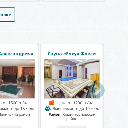
онеже
й комплекс
Сауна Эдесса
Баня на
Космос
на
от 1500 р./час
Цена
от 600 р./час
Це
тимость
до 25 чел.
Вместимость
до 12 чел.
Вме
оминтерновский
Район:
Коминтерновский
Район:
Ц
район
район