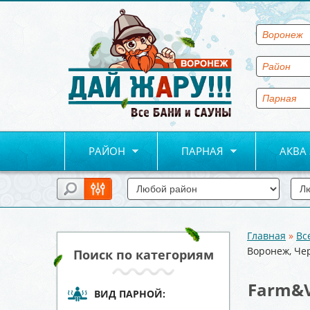
РАЙОН
ПАРНАЯ
АКВА
Главная
»
Вс
Вы здесь
Воронеж, Че
Поиск по категориям
Farm&V
ВИД ПАРНОЙ: