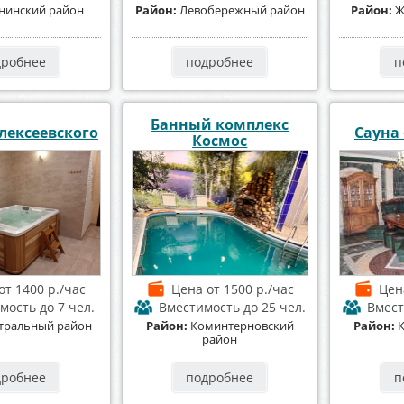
нинский район
Район:
Левобережный район
Район:
Ж
дробнее
подробнее
п
Банный комплекс
лексеевского
Сауна
Космос
от 1400 р./час
Цена
от 1500 р./час
Це
имость
до 7 чел.
Вместимость
до 25 чел.
Вмес
тральный район
Район:
Коминтерновский
Район:
район
дробнее
подробнее
п