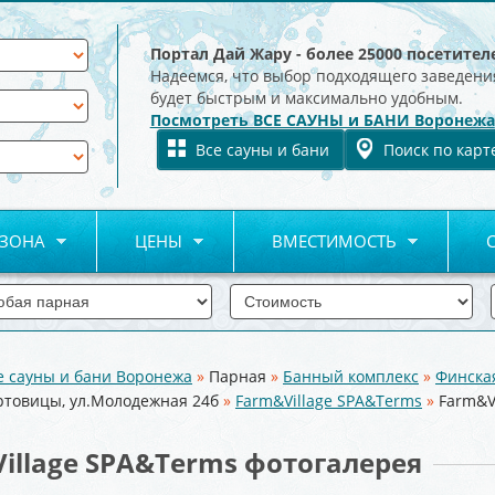
Портал Дай Жару - более 25000 посетител
Надеемся, что выбор подходящего заведени
будет быстрым и максимально удобным.
Посмотреть ВСЕ САУНЫ и БАНИ Воронежа
Все сауны и бани
Поиск по карт
 ЗОНА
ЦЕНЫ
ВМЕСТИМОСТЬ
е сауны и бани Воронежа
»
Парная
»
Банный комплекс
»
Финска
ртовицы, ул.Молодежная 24б
»
Farm&Village SPA&Terms
»
Farm&V
illage SPA&Terms фотогалерея