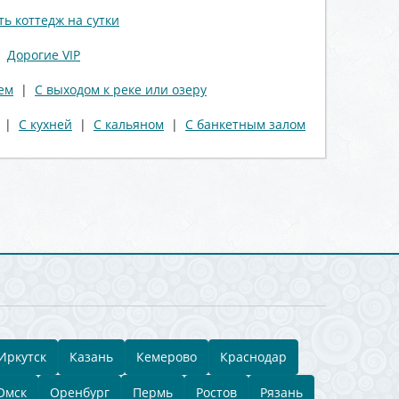
ть коттедж на сутки
|
Дорогие VIP
ем
|
С выходом к реке или озеру
|
С кухней
|
С кальяном
|
С банкетным залом
Иркутск
Казань
Кемерово
Краснодар
Омск
Оренбург
Пермь
Ростов
Рязань