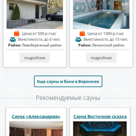
Цена
от 500 р./час
Цена
от 1300 р./час
Вместимость
до 6 чел.
Вместимость
до 15 чел.
Район:
Левобережный район
Район:
Ленинский район
подробнее
подробнее
Еще сауны и бани в Воронеже
Рекомендуемые сауны
ауна «Александрия»
Сауна Восточная сказка
Сау