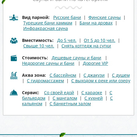
Вид парной:
Русские бани
|
Финские сауны
|
Турецкие бани хаммам
|
Бани на дровах
|
Инфракрасная сауна
Вместимость:
До 5 чел.
|
От 5 до 10 чел.
|
Свыше 10 чел.
|
Снять коттедж на сутки
Стоимость:
Дешевые сауны и бани
|
Недорогие сауны и бани
|
Дорогие VIP
Аква зона:
С бассейном
|
С джакузи
|
С душем
|
С гидромассажем
|
С выходом к реке или озеру
Сервис:
Со своей едой
|
С караоке
|
С
бильярдом
|
С мангалом
|
С кухней
|
С
кальяном
|
С банкетным залом