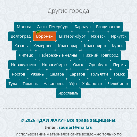
Другие города
Москва
Санкт-Петербург
Барнаул
Владивосток
Волгоград
Воронеж
Екатеринбург
Ижевск
Иркутск
Казань
Кемерово
Краснодар
Красноярск
Курск
Липецк
Набережные Челны
Нижний Новгород
Новокузнецк
Новосибирск
Омск
Оренбург
Пермь
Ростов
Рязань
Самара
Саратов
Тольятти
Томск
Тула
Тюмень
Ульяновск
Уфа
Хабаровск
Челябинск
Ярославль
© 2026 «ДАЙ ЖАРУ» Все права защищены.
E-mail:
saunarf@mail.ru
Использование материалов сайта возможно только по