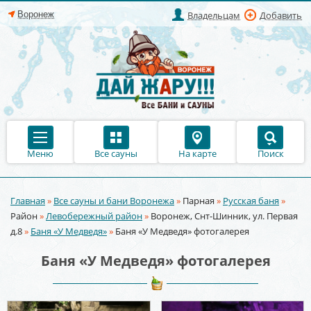
Владельцам
Добавить
Меню
Все сауны
На карте
Поиск
Главная
»
Все сауны и бани Воронежа
»
Парная
»
Русская баня
»
Вы здесь
Район
»
Левобережный район
»
Воронеж, Снт-Шинник, ул. Первая
д.8
»
Баня «У Медведя»
»
Баня «У Медведя» фотогалерея
Баня «У Медведя» фотогалерея