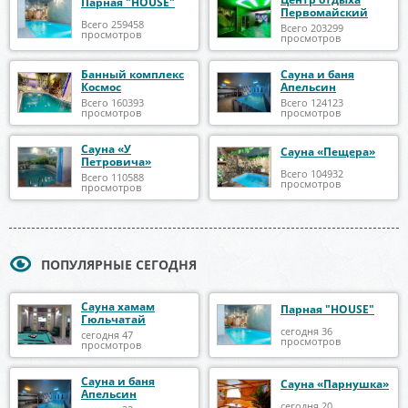
Парная "HOUSE"
Первомайский
Всего 259458
Всего 203299
просмотров
просмотров
Банный комплекс
Сауна и баня
Космос
Апельсин
Всего 160393
Всего 124123
просмотров
просмотров
Сауна «У
Сауна «Пещера»
Петровича»
Всего 104932
Всего 110588
просмотров
просмотров
ПОПУЛЯРНЫЕ СЕГОДНЯ
Сауна хамам
Парная "HOUSE"
Гюльчатай
сегодня 36
сегодня 47
просмотров
просмотров
Сауна и баня
Сауна «Парнушка»
Апельсин
сегодня 20