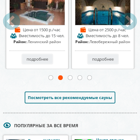
Цена
от 1500 р./час
Цена
от 2500 р./час
Вместимость
до 15 чел.
Вместимость
до 8 чел.
В
Район:
Ленинский район
Район:
Левобережный район
Райо
подробнее
подробнее
Посмотреть все рекомендуемые сауны
ПОПУЛЯРНЫЕ ЗА ВСЕ ВРЕМЯ
Центр отдыха