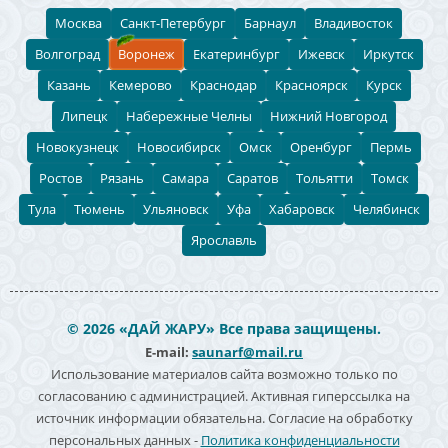
Москва
Санкт-Петербург
Барнаул
Владивосток
Волгоград
Воронеж
Екатеринбург
Ижевск
Иркутск
Казань
Кемерово
Краснодар
Красноярск
Курск
Липецк
Набережные Челны
Нижний Новгород
Новокузнецк
Новосибирск
Омск
Оренбург
Пермь
Ростов
Рязань
Самара
Саратов
Тольятти
Томск
Тула
Тюмень
Ульяновск
Уфа
Хабаровск
Челябинск
Ярославль
© 2026 «ДАЙ ЖАРУ» Все права защищены.
E-mail:
saunarf@mail.ru
Использование материалов сайта возможно только по
согласованию с администрацией. Активная гиперссылка на
источник информации обязательна. Согласие на обработку
персональных данных -
Политика конфиденциальности