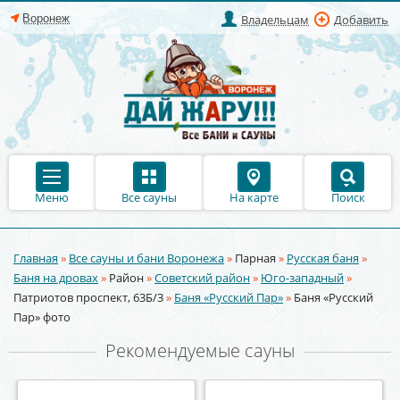
Владельцам
Добавить
Меню
Все сауны
На карте
Поиск
Главная
»
Все сауны и бани Воронежа
»
Парная
»
Русская баня
»
Вы здесь
Баня на дровах
»
Район
»
Советский район
»
Юго-западный
»
Патриотов проспект, 63Б/3
»
Баня «Русский Пар»
»
Баня «Русский
Пар» фото
Рекомендуемые сауны