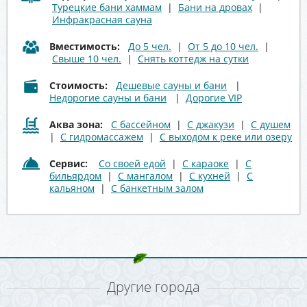
Турецкие бани хаммам
|
Бани на дровах
|
Инфракрасная сауна
Вместимость:
До 5 чел.
|
От 5 до 10 чел.
|
Свыше 10 чел.
|
Снять коттедж на сутки
Стоимость:
Дешевые сауны и бани
|
Недорогие сауны и бани
|
Дорогие VIP
Аква зона:
С бассейном
|
С джакузи
|
С душем
|
С гидромассажем
|
С выходом к реке или озеру
Сервис:
Со своей едой
|
С караоке
|
С
бильярдом
|
С мангалом
|
С кухней
|
С
кальяном
|
С банкетным залом
Другие города