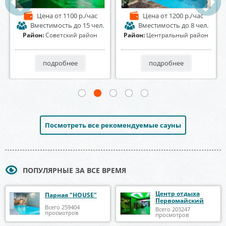
 1100 р./час
Цена
от 1200 р./час
Цена
от 2500
сть
до 15 чел.
Вместимость
до 8 чел.
Вместимость
ский район
Район:
Центральный район
Район:
Левобережн
бнее
подробнее
подробнее
Посмотреть все рекомендуемые сауны
ПОПУЛЯРНЫЕ ЗА ВСЕ ВРЕМЯ
Центр отдыха
Парная "HOUSE"
Первомайский
Всего 259404
Всего 203247
просмотров
просмотров