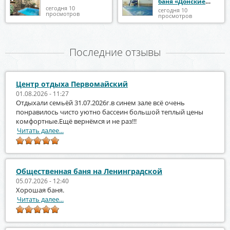
баня «Донские
бани»
сегодня 10
сегодня 10
просмотров
просмотров
Последние отзывы
Центр отдыха Первомайский
01.08.2026 - 11:27
Отдыхали семьёй 31.07.2026г.в синем зале всё очень
понравилось чисто уютно бассеин большой теплый цены
комфортные.Ещё вернёмся и не раз!!!
Читать далее...
Общественная баня на Ленинградской
05.07.2026 - 12:40
Хорошая баня.
Читать далее...