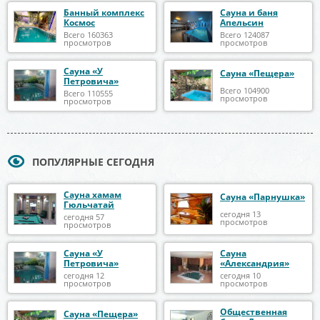
Банный комплекс
Сауна и баня
Космос
Апельсин
Всего 160363
Всего 124087
просмотров
просмотров
Сауна «У
Сауна «Пещера»
Петровича»
Всего 104900
Всего 110555
просмотров
просмотров
ПОПУЛЯРНЫЕ СЕГОДНЯ
Сауна хамам
Сауна «Парнушка»
Гюльчатай
сегодня 13
сегодня 57
просмотров
просмотров
Сауна «У
Сауна
Петровича»
«Александрия»
сегодня 12
сегодня 10
просмотров
просмотров
Общественная
Сауна «Пещера»