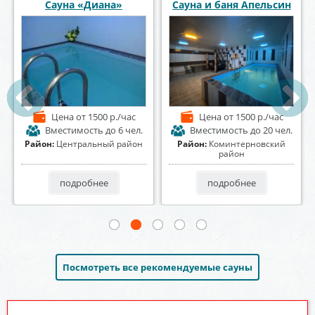
Диана»
Сауна и баня Апельсин
Баня на Алексе
 1500 р./час
Цена
от 1500 р./час
Цена
от 1400
ость
до 6 чел.
Вместимость
до 20 чел.
Вместимость
льный район
Район:
Коминтерновский
Район:
Центральны
район
бнее
подробнее
подробнее
Посмотреть все рекомендуемые сауны