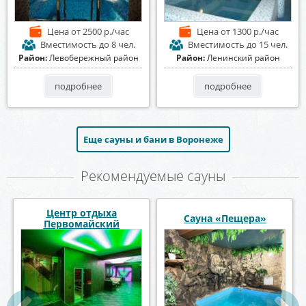
Цена
от 2500 р./час
Цена
от 1300 р./час
Вместимость
до 8 чел.
Вместимость
до 15 чел.
Район:
Левобережный район
Район:
Ленинский район
подробнее
подробнее
Еще сауны и бани в Воронеже
Рекомендуемые сауны
отдыха
Сауна «Пещера»
Сауна Восточная
айский