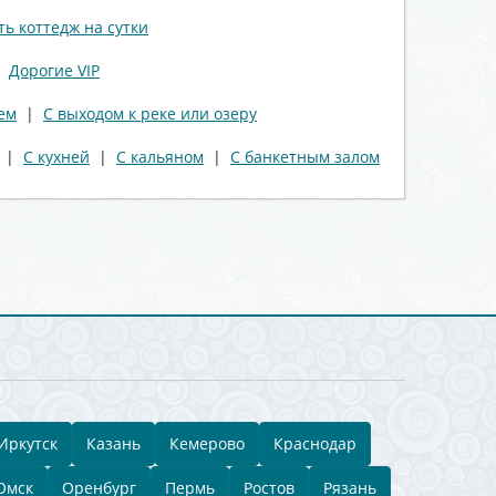
ть коттедж на сутки
|
Дорогие VIP
ем
|
С выходом к реке или озеру
|
С кухней
|
С кальяном
|
С банкетным залом
Иркутск
Казань
Кемерово
Краснодар
Омск
Оренбург
Пермь
Ростов
Рязань