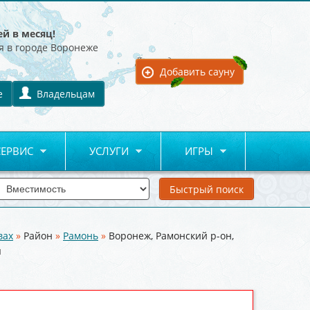
ей в месяц!
я в городе Воронеже
Для владельцев:
Добавить сауну
е
Владельцам
СЕРВИС
УСЛУГИ
ИГРЫ
вах
»
Район
»
Рамонь
»
Воронеж, Рамонский р-он,
я