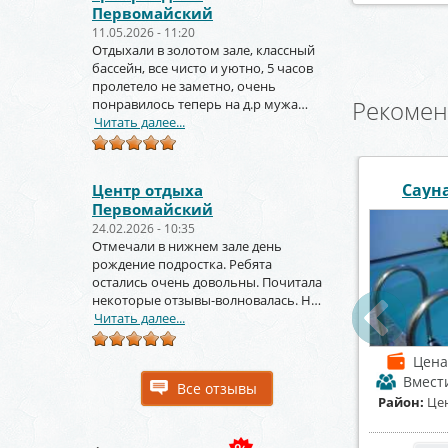
Первомайский
11.05.2026 - 11:20
Отдыхали в золотом зале, классный
бассейн, все чисто и уютно, 5 часов
пролетело не заметно, очень
Рекомен
понравилось теперь на д.р мужа
тоже будем заказывать
Читать далее...
 «Диана»
Сауна «Foxy» Фокси
Баня 
Центр отдыха
Первомайский
24.02.2026 - 10:35
Отмечали в нижнем зале день
рождение подростка. Ребята
остались очень довольны. Почитала
некоторые отзывы-волновалась. Но
зря. Крутое место.
Читать далее...
от 1500 р./час
Цена
от 1200 р./час
Цен
имость
до 6 чел.
Вместимость
до 10 чел.
Вмест
Все отзывы
тральный район
Район:
Коминтерновский
Район:
К
район