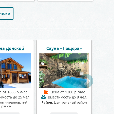
онеже
Це
 «Афалина»
Сауна и баня Апельсин
Пер
а
от 1300 р./час
Цена
от 1500 р./час
Це
имость
до 15 чел.
Вместимость
до 20 чел.
Вмес
Ленинский район
Район:
Коминтерновский
Район
район