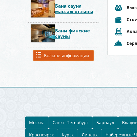
Баня сауна
Вме
массаж отзывы
Стои
Бани финские
Аква
сауны
Сер
Больше информации
Москва
Санкт-Петербург
Барнаул
Владив
Красноярск
Курск
Липецк
Набережные 