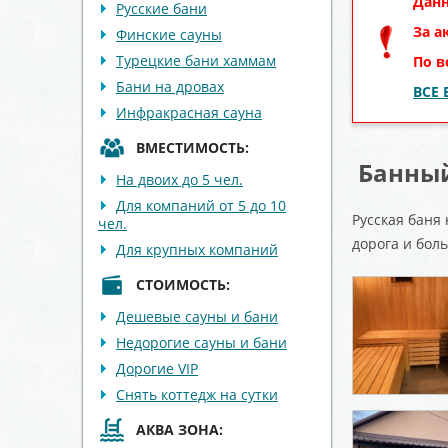
Данн
Русские бани
За а
Финские сауны
Турецкие бани хаммам
По в
Бани на дровах
ВСЕ
Инфракрасная сауна
ВМЕСТИМОСТЬ:
Банный
На двоих до 5 чел.
Для компаний от 5 до 10
Русская баня
чел.
дорога и бол
Для крупных компаний
СТОИМОСТЬ:
Дешевые сауны и бани
Недорогие сауны и бани
Дорогие VIP
Снять коттедж на сутки
АКВА ЗОНА: