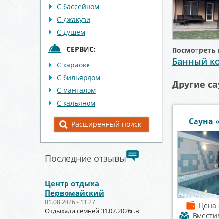
С бассейном
С джакузи
С душем
СЕРВИС:
Посмотреть 
Банный ко
С караоке
С бильярдом
Другие са
С мангалом
С кальяном
Сауна 
Расширенный поиск
Последние отзывы
Центр отдыха
Первомайский
01.08.2026 - 11:27
Цена
Отдыхали семьёй 31.07.2026г.в
Вмести