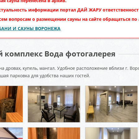
ая сауна перенесена в архив.
ктуальность информации портал
ДАЙ ЖАРУ
ответственности
сем вопросам о размещении сауны на сайте обращаться по
 БАНИ И САУНЫ ВОРОНЕЖА
 комплекс Вода фотогалерея
 на дровах, купель, мангал. Удобное расположение вблизи г. Во
ьшая парковка для удобства наших гостей.