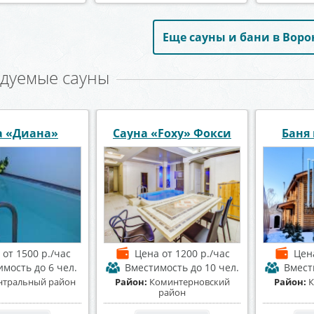
Еще сауны и бани в Вор
дуемые сауны
на Донской
Сауна «Пещера»
Сауна
а
от 1000 р./час
Цена
от 1200 р./час
Цен
имость
до 25 чел.
Вместимость
до 8 чел.
Вмест
оминтерновский
Район:
Центральный район
Район:
район