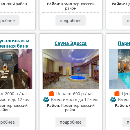
нинский район
Район:
Коминтерновский
Район:
Ц
район
дробнее
подробнее
п
усалочка» и
Сауна Эдесса
Парн
енная баня
от 2000 р./час
Цена
от 600 р./час
Це
мость
до 12 чел.
Вместимость
до 12 чел.
Вмес
минтерновский
Район:
Коминтерновский
Район:
район
район
дробнее
подробнее
п