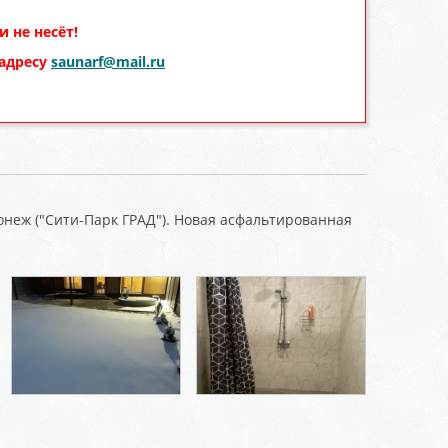
 не несёт!
 адресу
saunarf@mail.ru
ронеж ("Сити-Парк ГРАД"). Новая асфальтированная