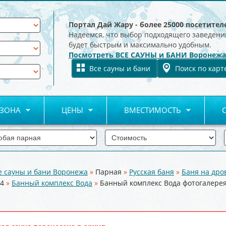
Портал Дай Жару - более 25000 посетител
Надеемся, что выбор подходящего заведени
будет быстрым и максимально удобным.
Посмотреть ВСЕ САУНЫ и БАНИ Воронежа
Все сауны и бани
Поиск по карт
 ЗОНА
ЦЕНЫ
ВМЕСТИМОСТЬ
е сауны и бани Воронежа
»
Парная
»
Русская баня
»
Баня на дро
14
»
Банный комплекс Вода
»
Банный комплекс Вода фотогалере