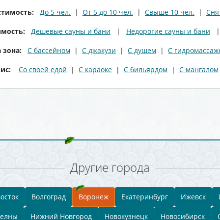
стимость:
До 5 чел.
|
От 5 до 10 чел.
|
Свыше 10 чел.
|
Сня
мость:
Дешевые сауны и бани
|
Недорогие сауны и бани
 зона:
С бассейном
|
С джакузи
|
С душем
|
С гидромассаж
вис:
Со своей едой
|
С караоке
|
С бильярдом
|
С мангалом
Другие города
осток
Волгоград
Воронеж
Екатеринбург
Ижевск
Челны
Нижний Новгород
Новокузнецк
Новосибирск