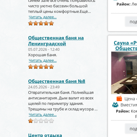
синем зале всё очень понравилось
Район:
Ле
чисто уютно бассеин большой
теплый цены комфортные.Ещё
вернёмся и не раз!!!
Читать далее...
по
Общественная баня на
Сауна «Р
Ленинградской
Обществ
05.07.2026 - 12:40
Хорошая баня.
Читать далее...
Общественная баня №8
24.05.2026 - 23:49
Отвратительная баня. Полнейшая
антисанитария. Дым валит из всех
Цена
щелей по периметру здания.
Вмести
Трещины на трубе и склад мусора за
Район:
Ко
торцом зданиями.
Читать далее...
по
Центр отдыха