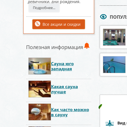
девичники, дни рождения.
Подробнее...
ПОПУЛ
Все акции и скидки
Полезная информация
Сауна юго
западная
Какая сауна
лучше
Как часто можно
в сауну
Вид 